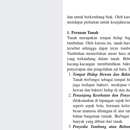
dan untuk berkembang biak. Oleh kare
mendapat perhatian untuk kesejahtera
1. Peranan Tanah
Tanah merupakan tempat hidup bag
tumbuhan. Oleh karena itu, tanah ha
tersebut sehingga dapat terus tum
Tumbuhan memerlukan unsur hara ata
yang terkandung dalam tanah. Beb
kacang-kacangan membutuhkan bakt
penyerapan dan pengolahan zat hara. B
Tempat Hidup Hewan dan Bakte
Tanah berfungsi sebagai tempat h
juga terdapat bakteri, meskipun 
hewan dan bakteri hidup di atas d
Penunjang Kesehatan dan Penye
dilaksanakan di lapangan sepak bo
seperti sepak bola, bermain kele
besar manusia dibangun di atas ta
bahan bangunan rumah. Berbagai
banyak yang dibuat dari tanah.
Penyedia Tambang atau Bahan