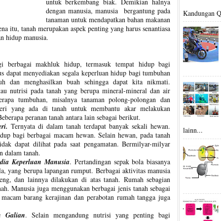
untuk berkembang biak. Demikian halnya
dengan manusia, manusia bergantung pada
Kandungan Q.
tanaman untuk mendapatkan bahan makanan
na itu, tanah merupakan aspek penting yang harus senantiasa
an hidup manusia.
i berbagai makhluk hidup, termasuk tempat hidup bagi
rus dapat menyediakan segala keperluan hidup bagi tumbuhan
buh dan menghasilkan buah sehingga dapat kita nikmati.
u nutrisi pada tanah yang berupa mineral-mineral dan air
erapa tumbuhan, misalnya tanaman polong-polongan dan
eri yang ada di tanah untuk membantu akar melakukan
eberapa peranan tanah antara lain sebagai berikut.
ri.
Ternyata di dalam tanah terdapat banyak sekali hewan.
lainn...
idup bagi berbagai macam hewan. Selain hewan, pada tanah
tidak dapat dilihat pada saat pengamatan. Bermilyar-milyar
an dalam tanah.
dia Keperluan Manusia
. Pertandingan sepak bola biasanya
la, yang berupa lapangan rumput. Berbagai aktivitas manusia
reng, dan lainnya dilakukan di atas tanah. Rumah sebagian
nah. Manusia juga menggunakan berbagai jenis tanah sebagai
 macam barang kerajinan dan perabotan rumah tangga juga
 Galian
. Selain mengandung nutrisi yang penting bagi