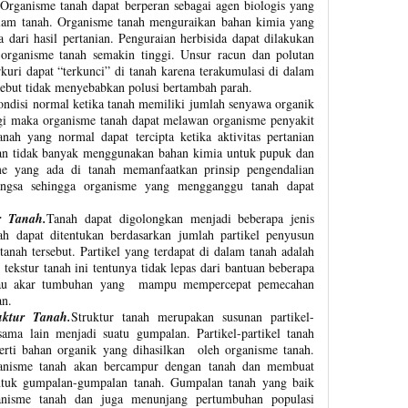
 Organisme tanah dapat berperan sebagai agen biologis yang
am tanah. Organisme tanah menguraikan bahan kimia yang
 dari hasil pertanian. Penguraian herbisida dapat dilakukan
s organisme tanah semakin tinggi. Unsur racun dan polutan
kuri dapat “terkunci” di tanah karena terakumulasi di dalam
rsebut tidak menyebabkan polusi bertambah parah.
ondisi normal ketika tanah memiliki jumlah senyawa organik
ggi maka organisme tanah dapat melawan organisme penyakit
ah yang normal dapat tercipta ketika aktivitas pertanian
dan tidak banyak menggunakan bahan kimia untuk pupuk dan
sme yang ada di tanah memanfaatkan prinsip pengendalian
mangsa sehingga organisme yang mengganggu tanah dapat
r Tanah.
Tanah dapat digolongkan menjadi beberapa jenis
nah dapat ditentukan berdasarkan jumlah partikel penyusun
tanah tersebut. Partikel yang terdapat di dalam tanah adalah
 tekstur tanah ini tentunya tidak lepas dari bantuan beberapa
atau akar tumbuhan yang mampu mempercepat pemecahan
an.
uktur Tanah.
Struktur tanah merupakan susunan partikel-
 sama lain menjadi suatu gumpalan. Partikel-partikel tanah
perti bahan organik yang dihasilkan oleh organisme tanah.
ganisme tanah akan bercampur dengan tanah dan membuat
ntuk gumpalan-gumpalan tanah. Gumpalan tanah yang baik
nisme tanah dan juga menunjang pertumbuhan populasi