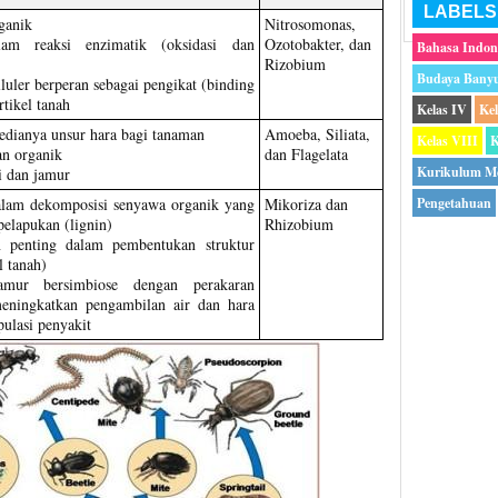
LABELS
ganik
Nitrosomonas,
am reaksi enzimatik (oksidasi dan
Ozotobakter, dan
Bahasa Indon
Rizobium
Budaya Bany
luler berperan sebagai pengikat (binding
rtikel tanah
Kelas IV
Ke
edianya unsur hara bagi tanaman
Amoeba, Siliata,
Kelas VIII
K
n organik
dan Flagelata
Kurikulum M
 dan jamur
alam dekomposisi senyawa organik yang
Mikoriza dan
Pengetahuan
pelapukan (lignin)
Rhizobium
n penting dalam pembentukan struktur
l tanah)
amur bersimbiose dengan perakaran
eningkatkan pengambilan air dan hara
ulasi penyakit