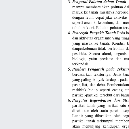
Pengurai Polutan dalam Tanah
.
mampu membersihkan polutan dal
masuk ke tanah misalnya herbisida
dengan lebih cepat jika aktivita
seperti arsenik, kromium, dan mer
tubuh bakteri. Polutan-polutan te
Pencegah Penyakit Tanah.
Pada k
dan aktivitas organisme yang tin
yang masuk ke tanah. Kondisi tan
danperkebunan tidak berlebihan 
pestisida. Secara alami, organi
biologis, yaitu predator dan 
terkendali.
Pemberi Pengaruh pada Tekstu
berdasarkan teksturnya. Jenis ta
yang paling banyak terdapat pada 
pasir, liat, dan debu. Pembentukan
makhluk hidup seperti cacing 
partikel-partikel tersebut dari batu
Pengatur Kegemburan dan Str
partikel tanah yang terikat satu
direkatkan oleh suatu perekat se
Lendir yang dihasilkan oleh or
partikel tanah terkumpul membe
akan menunjang kehidupan orga