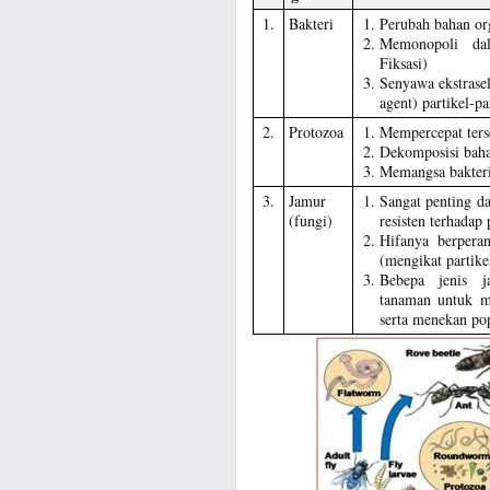
1.
Bakteri
Perubah bahan or
Memonopoli dal
Fiksasi)
Senyawa ekstrasel
agent) partikel-pa
2.
Protozoa
Mempercepat ters
Dekomposisi baha
Memangsa bakteri
3.
Jamur
Sangat penting d
(fungi)
resisten terhadap 
Hifanya berpera
(mengikat partike
Bebepa jenis j
tanaman untuk m
serta menekan pop