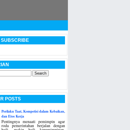
 SUBSCRIBE
IAN
R POSTS
Perilaku Taat, Kompetisi dalam Kebaikan,
dan Etos Kerja
Pentingnya menaati pemimpin agar
roda pemerintahan berjalan dengan
baik, makin baik kepemimpinan,