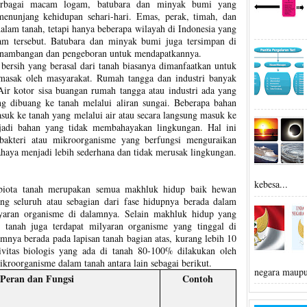
rbagai macam logam, batubara dan minyak bumi yang
enunjang kehidupan sehari-hari. Emas, perak, timah, dan
dalam tanah, tetapi hanya beberapa wilayah di Indonesia yang
m tersebut. Batubara dan minyak bumi juga tersimpan di
penambangan dan pengeboran untuk mendapatkannya.
 bersih yang berasal dari tanah biasanya dimanfaatkan untuk
asak oleh masyarakat. Rumah tangga dan industri banyak
Air kotor sisa buangan rumah tangga atau industri ada yang
g dibuang ke tanah melalui aliran sungai. Beberapa bahan
suk ke tanah yang melalui air atau secara langsung masuk ke
njadi bahan yang tidak membahayakan lingkungan. Hal ini
 bakteri atau mikroorganisme yang berfungsi menguraikan
haya menjadi lebih sederhana dan tidak merusak lingkungan.
kebesa...
 biota tanah merupakan semua makhluk hidup baik hewan
ng seluruh atau sebagian dari fase hidupnya berada dalam
yaran organisme di dalamnya. Selain makhluk hidup yang
 tanah juga terdapat milyaran organisme yang tinggal di
nya berada pada lapisan tanah bagian atas, kurang lebih 10
itas biologis yang ada di tanah 80-100% dilakukan oleh
kroorganisme dalam tanah antara lain sebagai berikut.
negara maupu
Peran dan Fungsi
Contoh