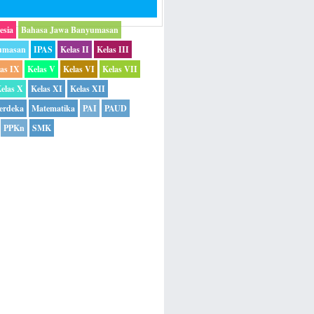
esia
Bahasa Jawa Banyumasan
umasan
IPAS
Kelas II
Kelas III
las IX
Kelas V
Kelas VI
Kelas VII
elas X
Kelas XI
Kelas XII
erdeka
Matematika
PAI
PAUD
PPKn
SMK