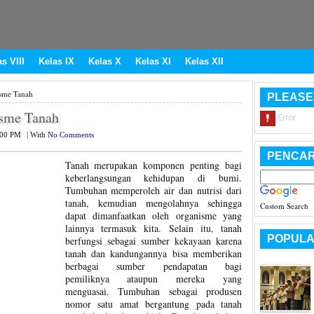
s VIII
Kelas IX
Kelas X
Kelas XI
Kelas XII
sme Tanah
PLEASE
isme Tanah
:00 PM
|
With
No Comments
PENCAR
Tanah merupakan komponen penting bagi
keberlangsungan kehidupan di bumi.
Tumbuhan memperoleh air dan nutrisi dari
tanah, kemudian mengolahnya sehingga
Custom Search
dapat dimanfaatkan oleh organisme yang
lainnya termasuk kita. Selain itu, tanah
POPULA
berfungsi sebagai sumber kekayaan karena
tanah dan kandungannya bisa memberikan
berbagai sumber pendapatan bagi
pemiliknya ataupun mereka yang
menguasai. Tumbuhan sebagai produsen
nomor satu amat bergantung pada tanah