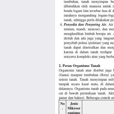
tumbuhan, tanah menyimpan be
dibutuhkan oleh manusia untuk m
benda logam lain tersebar luas di 
tanahnya mengandung logam-loga
tanah, sehingga perlu dilakukan 
Penyedia dan Penyaring Air
. Air
minum, mandi, mencuci, dan mem
menghasilkan limbah berupa air. 
diolah dan ada juga yang langsun
penyebab polusi (polutan) yang ma
tanah dapat dinetralkan dan me
karena di dalam tanah terdapat
senyawa kompleks atau yang berba
2. Peran Organisme Tanah
Organisme tanah atau disebut juga
(fauna) maupun tumbuhan (flora) ya
sistem tanah. Tanah menyimpan mil
tampak secara kasat mata, di dalam
dalamnya. Organisme tanah pada umum
cm di bawah permukaan tanah. Aktiv
jamur dan bakteri. Beberapa contoh mi
No
Jenis
.
Mikroor
ganisme