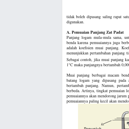
tidak boleh dipasang saling rapat s
digunakan.
A. Pemuaian Panjang Zat Padat
Panjang logam mula-mula sama, unt
benda karena pemuaiannya juga berb
adalah koefisien muai panjang. Koe
menunjukkan pertambahan panjang tia
Sebagai contoh, jika muai panjang ka
1°C maka panjangnya bertambah 0,00
Muai panjang berbagai macam benda 
batang logam yang dipasang pada 
bertambah panjang. Namun, pertam
berbeda. Artinya, tingkat pemuaian 
pemuaiannya akan mendorong jarum pe
pemuaiannya paling kecil akan mendor