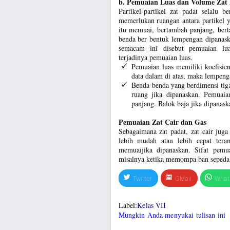
b. Pemuaian Luas dan Volume Zat
Partikel-partikel zat padat selalu 
memerlukan ruangan antara partikel ya
itu memuai, bertambah panjang, bert
benda ber bentuk lempengan dipanaska
semacam ini disebut pemuaian lua
terjadinya pemuaian luas.
Pemuaian luas memiliki koefisien
data dalam di atas, maka lempeng
Benda-benda yang berdimensi tiga
ruang jika dipanaskan. Pemuaia
panjang. Balok baja jika dipanas
Pemuaian Zat Cair dan Gas
Sebagaimana zat padat, zat cair juga
lebih mudah atau lebih cepat tera
memuaijika dipanaskan. Sifat pemua
misalnya ketika memompa ban sepeda j
Twitter
GMail
What
Label:
Kelas VII
Mungkin Anda menyukai tulisan ini