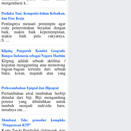
mengendarai k...
Perilaku Taat, Kompetisi dalam Kebaikan,
dan Etos Kerja
Pentingnya menaati pemimpin agar
roda pemerintahan berjalan dengan
baik, makin baik kepemimpinan,
makin baik pula rakyatnya.
S. ...
Kliping Pengaruh Kondisi Geografis
Bangsa Indonesia sebagai Negara Maritim
Kliping adalah sebuah aktifitas /
kegiatan menggunting atau memotong
bagian-bagian tertentu dari sebuah
buku, koran, majalah atau yang
Perkecambahan Epigeal dan Hipogeal
Pertumbuhan awal tumbuhan berbiji
dimulai dari biji. Biji mengandung
potensi yang dibutuhkan untuk
tumbuh menjadi individu baru,
misalnya em...
Membuat Teks prosedur kompleks
”Pengurusan KTP”
Kartu Tanda Penduduk elektronik atau