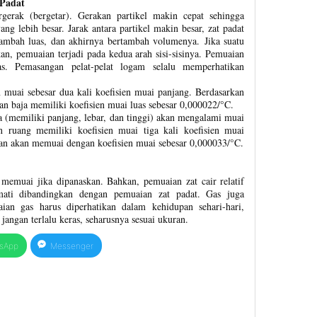
 Padat
bergerak (bergetar). Gerakan partikel makin cepat sehingga
ng lebih besar. Jarak antara partikel makin besar, zat padat
ambah luas, dan akhirnya bertambah volumenya. Jika suatu
n, pemuaian terjadi pada kedua arah sisi-sisinya. Pemuaian
s. Pemasangan pelat-pelat logam selalu memperhatikan
 muai sebesar dua kali koefisien muai panjang. Berdasarkan
an baja memiliki koefisien muai luas sebesar 0,000022/°C.
 (memiliki panjang, lebar, dan tinggi) akan mengalami muai
n ruang memiliki koefisien muai tiga kali koefisien muai
kan akan memuai dengan koefisien muai sebesar 0,000033/°C.
 memuai jika dipanaskan. Bahkan, pemuaian zat cair relatif
mati dibandingkan dengan pemuaian zat padat. Gas juga
ian gas harus diperhatikan dalam kehidupan sehari-hari,
angan terlalu keras, seharusnya sesuai ukuran.
sApp
Messenger