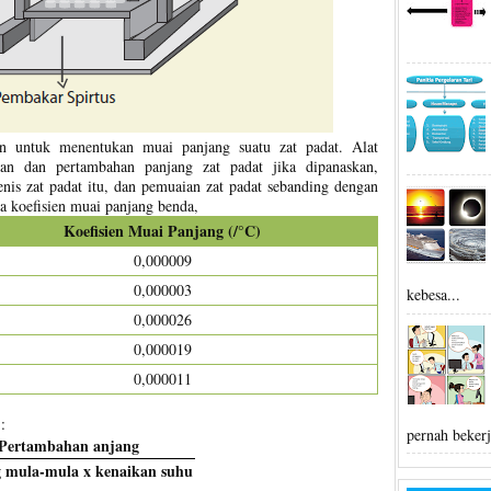
n untuk menentukan muai panjang suatu zat padat. Alat
an dan pertambahan panjang zat padat jika dipanaskan,
enis zat padat itu, dan pemuaian zat padat sebanding dengan
a koefisien muai panjang benda,
Koefisien Muai Panjang (/
C)
°
0,000009
0,000003
kebesa...
0,000026
0,000019
0,000011
:
pernah bekerj
Pertambahan anjang
 mula-mula x kenaikan suhu