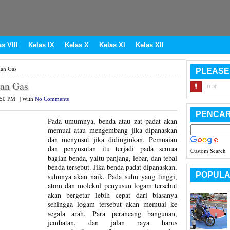
s VIII
Kelas IX
Kelas X
Kelas XI
Kelas XII
dan Gas
PLEASE
dan Gas
:50 PM
|
With
No Comments
PENCAR
Pada umumnya, benda atau zat padat akan
memuai atau mengembang jika dipanaskan
dan menyusut jika didinginkan. Pemuaian
dan penyusutan itu terjadi pada semua
Custom Search
bagian benda, yaitu panjang, lebar, dan tebal
benda tersebut. Jika benda padat dipanaskan,
POPULA
suhunya akan naik. Pada suhu yang tinggi,
atom dan molekul penyusun logam tersebut
akan bergetar lebih cepat dari biasanya
sehingga logam tersebut akan memuai ke
segala arah. Para perancang bangunan,
jembatan, dan jalan raya harus