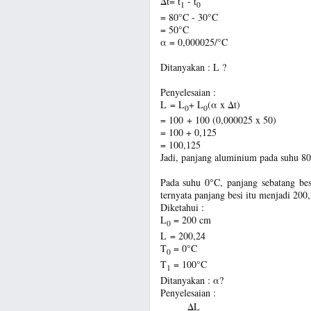
Δt= t
- t
1
0
= 80°C - 30°C
= 50°C
α = 0,000025/°C
Ditanyakan : L
?
Penyelesaian :
L = L
+ L
(α x Δt)
0
0
= 100 + 100 (0,000025 x 50)
= 100 + 0,125
= 100,125
Jadi, panjang aluminium pada suhu 8
Pada suhu 0°C, panjang sebatang bes
ternyata panjang besi itu menjadi 200
Diketahui :
L
= 200 cm
0
L = 200,24
T
= 0°C
0
T
= 100°C
1
Ditanyakan : α?
Penyelesaian :
ΔL