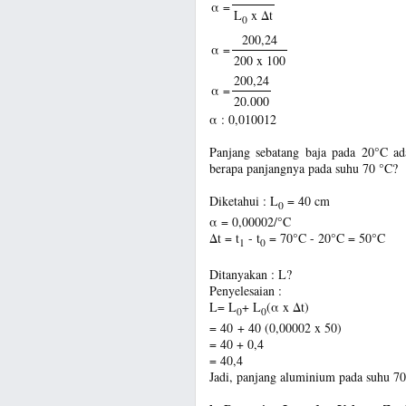
α =
L
x Δt
0
200,24
α =
200 x 100
200,24
α =
20.000
α : 0,010012
Panjang sebatang baja pada 20°C ad
berapa panjangnya pada suhu 70 °C?
Diketahui : L
= 40 cm
0
α = 0,00002/°C
Δt = t
- t
= 70°C - 20°C = 50°C
1
0
Ditanyakan : L?
Penyelesaian :
L= L
+ L
(α x Δt)
0
0
= 40 + 40 (0,00002 x 50)
= 40 + 0,4
= 40,4
Jadi, panjang aluminium pada suhu 70