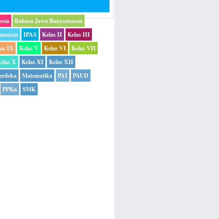
esia
Bahasa Jawa Banyumasan
umasan
IPAS
Kelas II
Kelas III
las IX
Kelas V
Kelas VI
Kelas VII
elas X
Kelas XI
Kelas XII
erdeka
Matematika
PAI
PAUD
PPKn
SMK