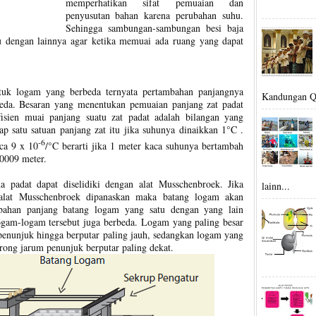
memperhatikan sifat pemuaian dan
penyusutan bahan karena perubahan suhu.
Sehingga sambungan-sambungan besi baja
atu dengan lainnya agar ketika memuai ada ruang yang dapat
uk logam yang berbeda ternyata pertambahan panjangnya
Kandungan Q.
eda. Besaran yang menentukan pemuaian panjang zat padat
fisien muai panjang suatu zat padat adalah bilangan yang
p satu satuan panjang zat itu jika suhunya dinaikkan 1°C .
-6
ca 9 x 10
/°C berarti jika 1 meter kaca suhunya bertambah
0009 meter.
padat dapat diselidiki dengan alat Musschenbroek. Jika
lainn...
alat Musschenbroek dipanaskan maka batang logam akan
bahan panjang batang logam yang satu dengan yang lain
logam-logam tersebut juga berbeda. Logam yang paling besar
nunjuk hingga berputar paling jauh, sedangkan logam yang
ong jarum penunjuk berputar paling dekat.