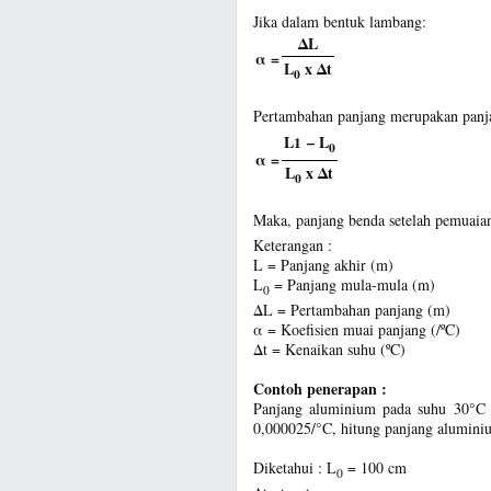
Jika dalam bentuk lambang:
ΔL
α =
L
x Δt
0
Pertambahan panjang merupakan panja
L
– L
1
0
α =
L
x Δt
0
Maka, panjang benda setelah pemuaian
Keterangan :
L = Panjang akhir (m)
L
= Panjang mula-mula (m)
0
ΔL = Pertambahan panjang (m)
α = Koefisien muai panjang (/ºC)
Δt = Kenaikan suhu (ºC)
Contoh penerapan :
Panjang aluminium pada suhu 30°C 
0,000025/°C, hitung panjang aluminiu
Diketahui : L
= 100 cm
0