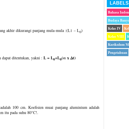
LABELS
Bahasa Indon
Budaya Bany
Kelas IV
Ke
ng akhir dikurangi panjang mula-mula :(L
– L
)
1
0
Kelas VIII
K
Kurikulum M
Pengetahuan
L = L
+L
(α x Δt)
 dapat ditentukan, yakni :
0
0
adalah 100 cm. Koefisien muai panjang aluminium adalah
m itu pada suhu 80°C!.