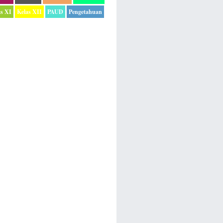
as XI
Kelas XII
PAUD
Pengetahuan