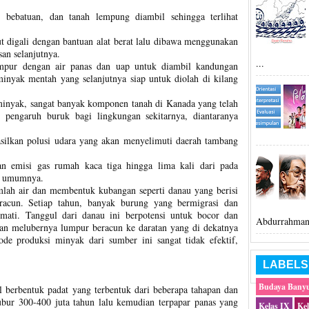
, bebatuan, dan tanah lempung diambil sehingga terlihat
t digali dengan bantuan alat berat lalu dibawa menggunakan
san selanjutnya.
...
mpur dengan air panas dan uap untuk diambil kandungan
inyak mentah yang selanjutnya siap untuk diolah di kilang
inyak, sangat banyak komponen tanah di Kanada yang telah
pengaruh buruk bagi lingkungan sekitarnya, diantaranya
silkan polusi udara yang akan menyelimuti daerah tambang
an emisi gas rumah kaca tiga hingga lima kali dari pada
da umumnya.
mlah air dan membentuk kubangan seperti danau yang berisi
racun. Setiap tahun, banyak burung yang bermigrasi dan
ati. Tanggul dari danau ini berpotensi untuk bocor dan
Abdurrahman 
an melubernya lumpur beracun ke daratan yang di dekatnya
de produksi minyak dari sumber ini sangat tidak efektif,
LABELS
Budaya Bany
l berbentuk padat yang terbentuk dari beberapa tahapan dan
kubur 300-400 juta tahun lalu kemudian terpapar panas yang
Kelas IX
Ke