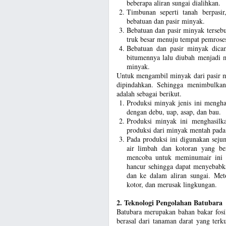
beberapa aliran sungai dialihkan.
Timbunan seperti tanah berpasir
bebatuan dan pasir minyak.
Bebatuan dan pasir minyak tersebu
truk besar menuju tempat pemrose
Bebatuan dan pasir minyak dica
bitumennya lalu diubah menjadi m
minyak.
Untuk mengambil minyak dari pasir m
dipindahkan. Sehingga menimbulkan 
adalah sebagai berikut.
Produksi minyak jenis ini mengha
dengan debu, uap, asap, dan bau.
Produksi minyak ini menghasilk
produksi dari minyak mentah pa
Pada produksi ini digunakan seju
air limbah dan kotoran yang be
mencoba untuk meminumair ini m
hancur sehingga dapat menyebabk
dan ke dalam aliran sungai. Meto
kotor, dan merusak lingkungan.
2. Teknologi Pengolahan Batubara
Batubara merupakan bahan bakar fosi
berasal dari tanaman darat yang ter