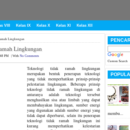
s VIII
Kelas IX
Kelas X
Kelas XI
Kelas XII
Ramah Lingkungan
PENCAR
Ramah Lingkungan
:48 PM
|
With
No Comments
Custom Search
Teknologi tidak ramah lingkungan
merupakan bentuk penerapan teknologi
POPULA
yang tidak memperhatikan prinsip-prinsip
pelestarian lingkungan. Beberapa prinsip
teknologi tidak ramah lingkungan di
antaranya adalah teknologi tersebut
menghasilkan sisa atau limbah yang dapat
membahayakan lingkungan, sumber energi
yang digunakan adalah sumber energi yang
membu...
tidak dapat diperbarui, selain itu penerapan
teknologi tidak ramah lingkungan ini
kurang memperhatikan kelestarian