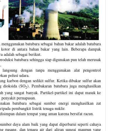
a menggunakan batubara sebagai bahan bakar adalah batubara
kotor di antara bahan bakar yang lain. Beberapa dampak
a adalah sebagai berikut.
produksi batubara sehingga siap digunakan pun telah merusak
a.
a langsung dengan tanpa menggunakan alat pengontrol
kan polusi udara.
ng karbon dengan sedikit sulfur. Ketika dibakar sulfur akan
ng dioksida (SO
). Pembakaran batubara juga menghasilkan
2
h yang sangat banyak. Partikel-partikel ini dapat masuk ke
 penyakit pernapasan.
nakan batubara sebagai sumber energi menghasilkan zat
aripada pembangkit listrik tenaga nuklir.
disimpan dalam tempat yang aman karena bersifat racun.
 sumber daya alam baik yang dapat diperbarui seperti cahaya
ng pasang, dan tenaga air dari aliran sungai maupun yang