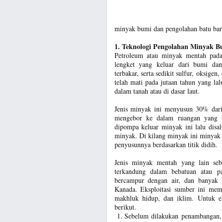
minyak bumi dan pengolahan batu bar
1. Teknologi Pengolahan Minyak B
Petroleum atau minyak mentah pa
lengket yang keluar dari bumi da
terbakar, serta sedikit sulfur, oksige
telah mati pada jutaan tahun yang lal
dalam tanah atau di dasar laut.
Jenis minyak ini menyusun 30% dari
mengebor ke dalam ruangan yang b
dipompa keluar minyak ini lalu disa
minyak. Di kilang minyak ini minya
penyusunnya berdasarkan titik didih.
Jenis minyak mentah yang lain se
terkandung dalam bebatuan atau p
bercampur dengan air, dan banyak 
Kanada. Eksploitasi sumber ini memi
makhluk hidup, dan iklim. Untuk ek
berikut.
Sebelum dilakukan penambangan, h