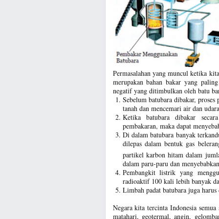
Permasalahan yang muncul ketika kit
merupakan bahan bakar yang paling 
negatif yang ditimbulkan oleh batu bar
Sebelum batubara dibakar, proses 
tanah dan mencemari air dan udar
Ketika batubara dibakar secar
pembakaran, maka dapat menyebab
Di dalam batubara banyak terkandu
dilepas dalam bentuk gas belera
partikel karbon hitam dalam jumla
dalam paru-paru dan menyebabkan
Pembangkit listrik yang menggu
radioaktif 100 kali lebih banyak d
Limbah padat batubara juga harus 
Negara kita tercinta Indonesia semua
matahari, geotermal, angin, gelomba