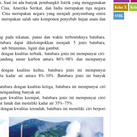
un. Saat ini ada banyak pembangkit listrik yang menggunakan
Kelas X
Kel
. Cina, Amerika Serikat, dan India merupakan tiga negara
a. Cina merupakan negara yang menjadi penyumbang emisi
SMK
ng merupakan salah satu komponen penyebab hujan asam dan
ung pada tekanan, panas dan waktu terbentuknya batubara.
atubara dapat dikelompokkan menjadi 5 jenis batubara,
, sub bituminus, lignit dan gambut.
 dengan kualitas terbaik, batubara jenis ini mempunyai ciri-
ngandung unsur karbon antara 86%-98% dan mempunyai
dengan kualitas kedua, batubara jenis ini mempunyai
a kadar air antara 8%-10%. Batubara jenis ini banyak
tubara dengan kualitas ketiga, batubara ini mempunyai ciri
mengandung banyak air.
gan kwalitas keempat, batubara jenis ini mempunyai cirri
at lunak dan memiliki kadar air 35%-75%.
engan kwalitas terendah, batubara ini memiliki ciri berpori