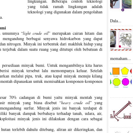
lingkungan. Beberapa contoh teknologi
yang tidak ramah lingkungan adalah
teknologi yang digunakan dalam pengolahan
a.
Dala...
umi
da umumnya “
light crude oil
” merupakan cairan hitam dan
n mengandung berbagai senyawa hidrokarbon yang dapat
n, dan nitrogen. Minyak ini terbentuk dari makhluk hidup yang
u terjebak dalam suatu ruang yang ditutupi oleh bebatuan di
memaham...
 persediaan minyak bumi. Untuk mengambilnya kita harus
erisi minyak tersebut lalu memompanya keluar. Setelah
lurkan melalui pipa, truk, atau kapal minyak menuju kilang
k mentah dipanaskan untuk memisahkan komponen-komponen
besar 70% cadangan di bumi yaitu minyak mentah yang
asir minyak yang biasa disebut “
heavy crude oil
” yang
mengandung surfur. Minyak jenis ini banyak terdapat di
liki banyak dampak berbahaya terhadap tanah, udara, air,
sploitasi minyak jenis ini dilakukan dengan cara sebagai
utan terlebih dahulu ditebang, aliran air dikeringkan, dan