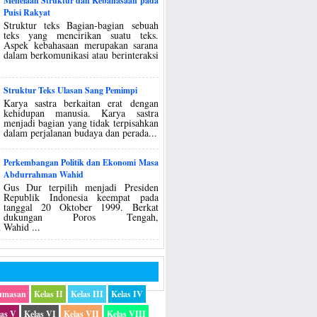
Menelaah Struktur dan Kebahasaan pada
Puisi Rakyat
Struktur teks Bagian-bagian sebuah
teks yang mencirikan suatu teks.
Aspek kebahasaan merupakan sarana
dalam berkomunikasi atau berinteraksi
Struktur Teks Ulasan Sang Pemimpi
Karya sastra berkaitan erat dengan
kehidupan manusia. Karya sastra
menjadi bagian yang tidak terpisahkan
dalam perjalanan budaya dan perada...
Perkembangan Politik dan Ekonomi Masa
Abdurrahman Wahid
Gus Dur terpilih menjadi Presiden
Republik Indonesia keempat pada
tanggal 20 Oktober 1999. Berkat
dukungan Poros Tengah,
Wahid ...
umasan
Kelas II
Kelas III
Kelas IV
las V
Kelas VI
Kelas VII
Kelas VIII