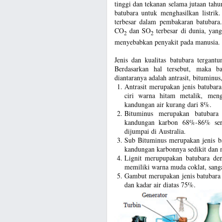
tinggi dan tekanan selama jutaan tah
batubara untuk menghasilkan listrik
terbesar dalam pembakaran batubar
CO
dan SO
terbesar di dunia, ya
2
2
menyebabkan penyakit pada manusia.
Jenis dan kualitas batubara tergant
Berdasarkan hal tersebut, maka b
diantaranya adalah antrasit, bituminus
Antrasit merupakan jenis batubara
ciri warna hitam metalik, me
kandungan air kurang dari 8%.
Bituminus merupakan batubara 
kandungan karbon 68%-86% sert
dijumpai di Australia.
Sub Bituminus merupakan jenis ba
kandungan karbonnya sedikit dan 
Lignit merupupakan batubara den
memiliki warna muda coklat, sang
Gambut merupakan jenis batubara d
dan kadar air diatas 75%.