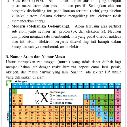
Niels Bohr (1913)
. Atom terdiri terdiri atas inti yang menjadi
pusat massa atom dan pusat muatan positif. Sedangkan elektron
bergerak disekeliling inti pada lintasan tertentu (orbit)yang disebut
kulit-kulit atom. Selama elektron mengelilingi inti, elektron tidak
memancarkan energi.
Modern (Mekanika Gelombang).
Atom tersusun atas partikel
sub atom yaitu neutron (n), proton (p), dan elektron (e). Neutron
dan proton menjadi satu membentuk inti yang padat disebut nukleus
atau inti atom. Elektron bergerak disekeliling inti hampir dalam
kecepatan cahaya membentuk awan elektron.
3. Nomor Atom dan Nomor Massa
Unsur merupakan zat tunggal (murni) yang tidak dapat diubah lagi
menjadi bahan lain dengan reaksi kimiawi, seperti emas, besi, perak,
oksigen, dan masih banyak yang lain. Saat ini ada sekitar 105 unsur
yang ditemukan di alam .