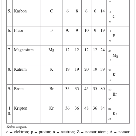
7
5.
Karbon
C
6
8
6
6
14
14
C
6
6.
Fluor
F
9.
9
10
9
19
19
F
9
7.
Magnesium
Mg
12
12
12
12
24
24
Mg
12
8.
Kalium
K
19
19
20
19
39
39
K
19
9.
Brom
Br
35
35
45
35
80
80
Br
35
1
Kripton
Kr
36
36
48
36
84
84
0.
Kr
36
Keterangan:
e = elektron; p = proton; n = neutron; Z = nomor atom; A = nomor