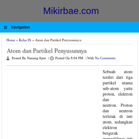
Mikirbae.com
≡
Navigation
Home
»
Kelas IX
» Atom dan Partikel Penyusunnya
Atom dan Partikel Penyusunnya
Posted By Nanang Ajim
|
Posted On 8:04 PM
|
With
No Comments
Sebuah atom
terdiri dari tiga
partikel utama
sub-atom yaitu
proton, elektron
dan
neutron. Proton
dan neutron
terletak di inti
atom, sedangkan
elektron
bergerak
mengelilingi inti