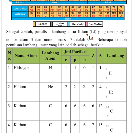
Sebagai contoh, penulisan lambang unsur litium (Li) yang mempunyai
nomor atom 3 dan nomor massa 7 adalah
. Beberapa contoh
penulisan lambang unsur yang lain adalah sebagai berikut.
Jml Partikel
N
Lambang
Nama Atom
Z
A
Lambang
o.
Atom
e
p
n
1.
Hidrogen
H
1
1
0
1
1
1
H
1
2.
Helium
He
2
2.
2.
2
4
4
He
2
3.
Karbon
C
6
6
6
6
12
12
C
6
4.
Karbon
C
6
6
6
7
13
13
C