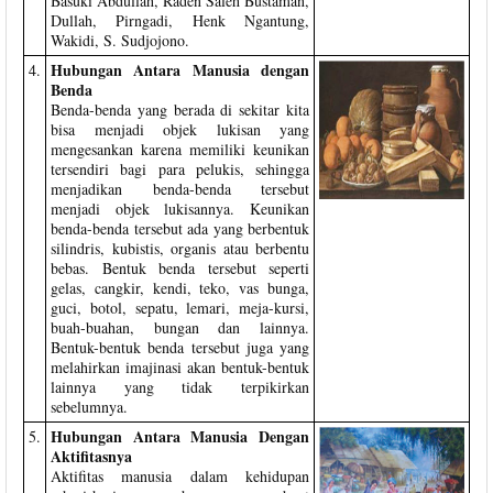
Basuki Abdullah, Raden Saleh Bustaman,
Dullah, Pirngadi, Henk Ngantung,
Wakidi, S. Sudjojono.
Hubungan Antara Manusia dengan
4.
Benda
Benda-benda yang berada di sekitar kita
bisa menjadi objek lukisan yang
mengesankan karena memiliki keunikan
tersendiri bagi para pelukis, sehingga
menjadikan benda-benda tersebut
menjadi objek lukisannya. Keunikan
benda-benda tersebut ada yang berbentuk
silindris, kubistis, organis atau berbentu
bebas. Bentuk benda tersebut seperti
gelas, cangkir, kendi, teko, vas bunga,
guci, botol, sepatu, lemari, meja-kursi,
buah-buahan, bungan dan lainnya.
Bentuk-bentuk benda tersebut juga yang
melahirkan imajinasi akan bentuk-bentuk
lainnya yang tidak terpikirkan
sebelumnya.
Hubungan Antara Manusia Dengan
5.
Aktifitasnya
Aktifitas manusia dalam kehidupan