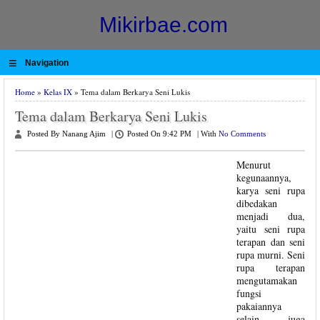
Mikirbae.com
≡
Navigation
Home
»
Kelas IX
» Tema dalam Berkarya Seni Lukis
Tema dalam Berkarya Seni Lukis
Posted By Nanang Ajim
|
Posted On 9:42 PM
|
With
No Comments
Menurut
kegunaannya,
karya seni rupa
dibedakan
menjadi dua,
yaitu seni rupa
terapan dan seni
rupa murni. Seni
rupa terapan
mengutamakan
fungsi
pakaiannya
selain juga