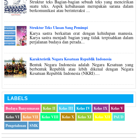
Struktur teks Bagian-bagian sebuah teks yang mencirikan
suatu teks. Aspek kebahasaan merupakan sarana dalam
berkomunikasi atau berinteraksi ...
Struktur Teks Ulasan Sang Pemimpi
Karya sastra berkaitan erat dengan kehidupan manusia.
Karya sastra menjadi bagian yang tidak terpisahkan dalam
perjalanan budaya dan perada...
Karakteristik Negara Kesatuan Republik Indonesia
Bentuk Negara Indonesia adalah Negara Kesatuan yang
berbentuk Republik atau lebih dikenal dengan Negara
Kesatuan Republik Indonesia (NKRI)....
LABELS
Budaya Banyumasan
Kelas II
Kelas III
Kelas IV
Kelas IX
Kelas V
Kelas VI
Kelas VII
Kelas VIII
Kelas X
Kelas XI
Kelas XII
PAUD
Pengetahuan
SMK