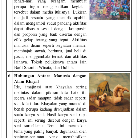
sehari-hari yang beragam membuat
perupa ingin mengabadikan kegiatan
tersebut dalam media lukisnya. Lukisan
menjadi sesuatu yang menarik apabila
dalam mengambil sudut pandang aktifitas
dapat disusun sesuai dengan komposisi
dan proporsi yang baik disertai dengan
efek gelap terang yang tepat. Aktifitas
manusia disini seperti kegiatan menari,
membajak sawah, berburu, jual beli di
pasar, menggembala ternak dan aktifitas
lainnya. Tokoh pelukisnya antara lain
Barli Sasmita Winata, dan Dullah.
Hubungan Antara Manusia dengan
6.
Alam Khayal
Ide, imajinasi atau khayalan sering
melintas dalam pikiran kita baik itu
secara sadar maupun tidak sadar seperti
saat kita tidur. Khayalan yang muncul di
benak perupa kadang diwujudkan dalam
suatu karya seni. Hasil karya seni rupa
seperti ini sering disebut dengan karya
seni surealisme. Tema ini merupakan
tema yang paling banyak digunakan oleh
seniman-seniman yang menghasilkan