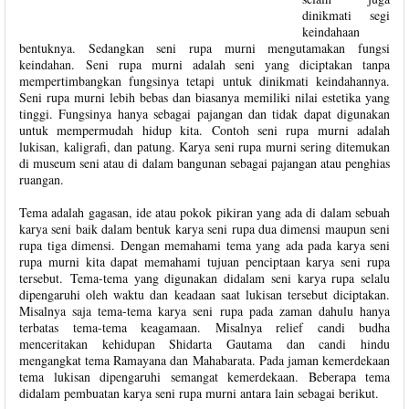
dinikmati segi
keindahaan
bentuknya. Sedangkan seni rupa murni mengutamakan fungsi
keindahan. Seni rupa murni adalah seni yang diciptakan tanpa
mempertimbangkan fungsinya tetapi untuk dinikmati keindahannya.
Seni rupa murni lebih bebas dan biasanya memiliki nilai estetika yang
tinggi. Fungsinya hanya sebagai pajangan dan tidak dapat digunakan
untuk mempermudah hidup kita. Contoh seni rupa murni adalah
lukisan, kaligrafi, dan patung. Karya seni rupa murni sering ditemukan
di museum seni atau di dalam bangunan sebagai pajangan atau penghias
ruangan.
Tema adalah gagasan, ide atau pokok pikiran yang ada di dalam sebuah
karya seni baik dalam bentuk karya seni rupa dua dimensi maupun seni
rupa tiga dimensi. Dengan memahami tema yang ada pada karya seni
rupa murni kita dapat memahami tujuan penciptaan karya seni rupa
tersebut. Tema-tema yang digunakan didalam seni karya rupa selalu
dipengaruhi oleh waktu dan keadaan saat lukisan tersebut diciptakan.
Misalnya saja tema-tema karya seni rupa pada zaman dahulu hanya
terbatas tema-tema keagamaan. Misalnya relief candi budha
menceritakan kehidupan Shidarta Gautama dan candi hindu
mengangkat tema Ramayana dan Mahabarata. Pada jaman kemerdekaan
tema lukisan dipengaruhi semangat kemerdekaan. Beberapa tema
didalam pembuatan karya seni rupa murni antara lain sebagai berikut.