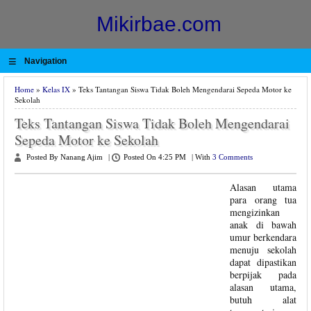
Mikirbae.com
≡
Navigation
Home
»
Kelas IX
» Teks Tantangan Siswa Tidak Boleh Mengendarai Sepeda Motor ke
Sekolah
Teks Tantangan Siswa Tidak Boleh Mengendarai
Sepeda Motor ke Sekolah
Posted By Nanang Ajim
|
Posted On 4:25 PM
|
With
3 Comments
Alasan utama
para orang tua
mengizinkan
anak di bawah
umur berkendara
menuju sekolah
dapat dipastikan
berpijak pada
alasan utama,
butuh alat