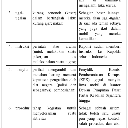
mengalami luka serius.
3.
ugal-
kurang senonoh (kasar)
Sebagian besar lainnya,
ugalan
dalam bertingkah laku;
mereka akan ugal-ugalan
kurang ajar; nakal:
di saat ada teman sebaya
yang juga ikut dalam
mobil yang mereka
kemudikan.
4.
instruksi
perintah atau arahan
Kapolri sudah memberi
(untuk melakukan suatu
instruksi ke Kapolda
pekerjaan atau
seluruh Indonesia
melaksanakan suatu tugas);
5.
menyita
perihal mengambil dan
Penyidik Komisi
menahan barang menurut
Pemberantasan Korupsi
keputusan pengadilan oleh
(KPK) gagal menyita
alat negara (polisi dan
lima mobil di kantor
sebagainya); pembeslahan;
Dewan Pimpinan Pusat
Partai Keadilan Sejahtera
hingga
6.
prosedur
tahap kegiatan untuk
Sebagai sebuah sistem,
menyelesaikan suatu
tidak boleh satu unsur
aktivitas
pun yang lepas kontrol,
salah prosedur, dan abai