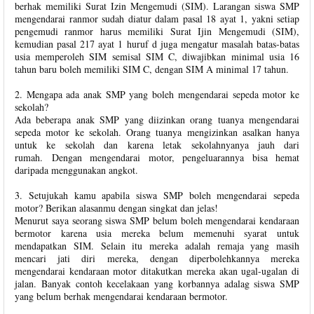
berhak memiliki Surat Izin Mengemudi (SIM). Larangan siswa SMP
mengendarai ranmor sudah diatur dalam pasal 18 ayat 1, yakni setiap
pengemudi ranmor harus memiliki Surat Ijin Mengemudi (SIM),
kemudian pasal 217 ayat 1 huruf d juga mengatur masalah batas-batas
usia memperoleh SIM semisal SIM C, diwajibkan minimal usia 16
tahun baru boleh memiliki SIM C, dengan SIM A minimal 17 tahun.
2. Mengapa ada anak SMP yang boleh mengendarai sepeda motor ke
sekolah?
Ada beberapa anak SMP yang diizinkan orang tuanya mengendarai
sepeda motor ke sekolah. Orang tuanya mengizinkan asalkan hanya
untuk ke sekolah dan karena letak sekolahnyanya jauh dari
rumah. Dengan mengendarai motor, pengeluarannya bisa hemat
daripada menggunakan angkot.
3. Setujukah kamu apabila siswa SMP boleh mengendarai sepeda
motor? Berikan alasanmu dengan singkat dan jelas!
Menurut saya seorang siswa SMP belum boleh mengendarai kendaraan
bermotor karena usia mereka belum memenuhi syarat untuk
mendapatkan SIM. Selain itu mereka adalah remaja yang masih
mencari jati diri mereka, dengan diperbolehkannya mereka
mengendarai kendaraan motor ditakutkan mereka akan ugal-ugalan di
jalan. Banyak contoh kecelakaan yang korbannya adalag siswa SMP
yang belum berhak mengendarai kendaraan bermotor.