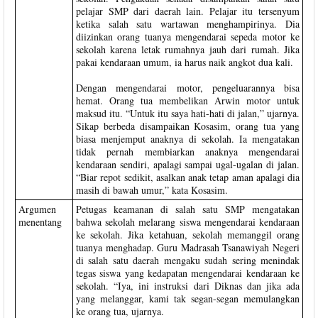
pelajar SMP dari daerah lain. Pelajar itu tersenyum
ketika salah satu wartawan menghampirinya. Dia
diizinkan orang tuanya mengendarai sepeda motor ke
sekolah karena letak rumahnya jauh dari rumah. Jika
pakai kendaraan umum, ia harus naik angkot dua kali.
Dengan mengendarai motor, pengeluarannya bisa
hemat. Orang tua membelikan Arwin motor untuk
maksud itu. “Untuk itu saya hati-hati di jalan,” ujarnya.
Sikap berbeda disampaikan Kosasim, orang tua yang
biasa menjemput anaknya di sekolah. Ia mengatakan
tidak pernah membiarkan anaknya mengendarai
kendaraan sendiri, apalagi sampai ugal-ugalan di jalan.
“Biar repot sedikit, asalkan anak tetap aman apalagi dia
masih di bawah umur,” kata Kosasim.
Argumen
Petugas keamanan di salah satu SMP mengatakan
menentang
bahwa sekolah melarang siswa mengendarai kendaraan
ke sekolah. Jika ketahuan, sekolah memanggil orang
tuanya menghadap. Guru Madrasah Tsanawiyah Negeri
di salah satu daerah mengaku sudah sering menindak
tegas siswa yang kedapatan mengendarai kendaraan ke
sekolah. “Iya, ini instruksi dari Diknas dan jika ada
yang melanggar, kami tak segan-segan memulangkan
ke orang tua, ujarnya.