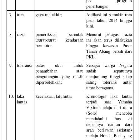
pada program
penerbangan.
7.
tren
gaya mutakhir;
Aplikasi ini semakin tren
pada tahun 2014 hingga
kini.
8.
razia
pemeriksaan serentak
Menurut petugas, razia
(surat-surat kendaraan
ini akan terus dilakukan
bermotor
hingga kawasan Pasar
Tanah Abang bersih dari
PKL.
9.
toleransi
batas ukur untuk
Sebagai warga Negara
penambahan atau
sudah sepatutnya
pengurangan yang masih
menjunjung tinggi sikap
diperbolehkan;
saling toleransi antar
umat beragama.
10.
laka
kecelakaan lalulintas
Kronologis laka lantas
lantas
terjadi saat Yamaha
Vixion melaju dari utara
(Solo) mencoba
mendahului bus di
depannya namun dari
arah berlawan (selatan)
melaju Honda Beat yang