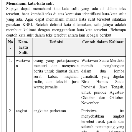
Memahami kata-kata sulit
Supaya dapat memahami kata-kata sulit yang ada di dalam teks
tersebut, baca kembali teks di atas kemusian identifikasi kata-kata sulit
yang ada. Agar dapat memahami makna kata sulit tersebut silahkan
gunakan KBBI. Setelah definisi kata ditemukan, selanjutnya adalah
membuat kalimat dengan menggunakan kata-kata tersebut. Beberapa
contoh kata sulit dalam teks tersebut antara lain sebagai berikut.
No
Kata-
Definisi
Contoh dalam Kalimat
.
Kata
Sulit
1.
wartawa
orang yang pekerjaannya
Wartawan Suara Merdeka
n
mencari dan menyusun
meraih penghargaan
berita untuk dimuat dalam
dalam dua lomba
surat kabar, majalah,
jurnalistik yang digelar
radio, dan televisi; juru
Biro Humas Setda
warta; jurnalis;
Provinsi Jawa Tengah,
untuk periode Agustus-
Oktober dan Oktober-
November.
2.
angkot
angkutan perkotaan
Peristiwa itu
menyebabkan angkot
tersebut rusak parah dan
seluruh penumpang yang
ada di dalamnya