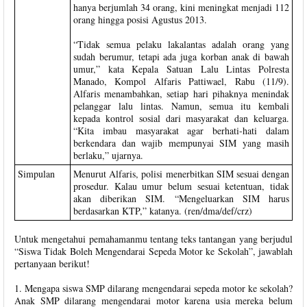
hanya berjumlah 34 orang, kini meningkat menjadi 112
orang hingga posisi Agustus 2013.
“Tidak semua pelaku lakalantas adalah orang yang
sudah berumur, tetapi ada juga korban anak di bawah
umur,” kata Kepala Satuan Lalu Lintas Polresta
Manado, Kompol Alfaris Pattiwael, Rabu (11/9).
Alfaris menambahkan, setiap hari pihaknya menindak
pelanggar lalu lintas. Namun, semua itu kembali
kepada kontrol sosial dari masyarakat dan keluarga.
“Kita imbau masyarakat agar berhati-hati dalam
berkendara dan wajib mempunyai SIM yang masih
berlaku,” ujarnya.
Simpulan
Menurut Alfaris, polisi menerbitkan SIM sesuai dengan
prosedur. Kalau umur belum sesuai ketentuan, tidak
akan diberikan SIM. “Mengeluarkan SIM harus
berdasarkan KTP,” katanya. (ren/dma/def/crz)
Untuk mengetahui pemahamanmu tentang teks tantangan yang berjudul
“Siswa Tidak Boleh Mengendarai Sepeda Motor ke Sekolah”, jawablah
pertanyaan berikut!
1. Mengapa siswa SMP dilarang mengendarai sepeda motor ke sekolah?
Anak SMP dilarang mengendarai motor karena usia mereka belum