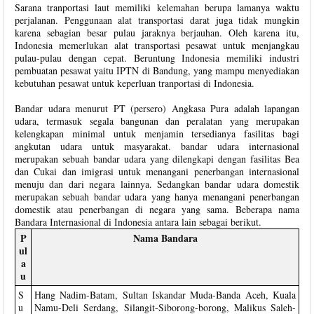
Sarana tranportasi laut memiliki kelemahan berupa lamanya waktu
perjalanan. Penggunaan alat transportasi darat juga tidak mungkin
karena sebagian besar pulau jaraknya berjauhan. Oleh karena itu,
Indonesia memerlukan alat transportasi pesawat untuk menjangkau
pulau-pulau dengan cepat. Beruntung Indonesia memiliki industri
pembuatan pesawat yaitu IPTN di Bandung, yang mampu menyediakan
kebutuhan pesawat untuk keperluan tranportasi di Indonesia.
Bandar udara menurut PT (persero) Angkasa Pura adalah lapangan
udara, termasuk segala bangunan dan peralatan yang merupakan
kelengkapan minimal untuk menjamin tersedianya fasilitas bagi
angkutan udara untuk masyarakat. bandar udara internasional
merupakan sebuah bandar udara yang dilengkapi dengan fasilitas Bea
dan Cukai dan imigrasi untuk menangani penerbangan internasional
menuju dan dari negara lainnya. Sedangkan bandar udara domestik
merupakan sebuah bandar udara yang hanya menangani penerbangan
domestik atau penerbangan di negara yang sama. Beberapa nama
Bandara Internasional di Indonesia antara lain sebagai berikut.
P
Nama Bandara
ul
a
u
S
Hang Nadim-Batam, Sultan Iskandar Muda-Banda Aceh, Kuala
u
Namu-Deli Serdang, Silangit-Siborong-borong, Malikus Saleh-