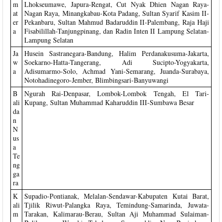
m
Lhokseumawe, Japura-Rengat, Cut Nyak Dhien Nagan Raya-
at
Nagan Raya, Minangkabau-Kota Padang, Sultan Syarif Kasim II-
er
Pekanbaru, Sultan Mahmud Badaruddin II-Palembang, Raja Haji
a
Fisabilillah-Tanjungpinang, dan Radin Inten II Lampung Selatan-
Lampung Selatan
Ja
Husein Sastranegara-Bandung, Halim Perdanakusuma-Jakarta,
w
Soekarno-Hatta-Tangerang, Adi Sucipto-Yogyakarta,
a
Adisumarmo-Solo, Achmad Yani-Semarang, Juanda-Surabaya,
Notohadinegoro-Jember, Blimbingsari-Banyuwangi
B
Ngurah Rai-Denpasar, Lombok-Lombok Tengah, El Tari-
ali
Kupang, Sultan Muhammad Kaharuddin III-Sumbawa Besar
da
n
N
us
a
Te
ng
ga
ra
K
Supadio-Pontianak, Melalan-Sendawar-Kabupaten Kutai Barat,
ali
Tjilik Riwut-Palangka Raya, Temindung-Samarinda, Juwata-
m
Tarakan, Kalimarau-Berau, Sultan Aji Muhammad Sulaiman-