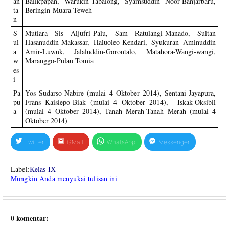
an
Balikpapan, Warukin-Tabalong, Syamsuddin Noor-Banjarbaru,
ta
Beringin-Muara Teweh
n
S
Mutiara Sis Aljufri-Palu, Sam Ratulangi-Manado, Sultan
ul
Hasanuddin-Makassar, Haluoleo-Kendari, Syukuran Aminuddin
a
Amir-Luwuk, Jalaluddin-Gorontalo, Matahora-Wangi-wangi,
w
Maranggo-Pulau Tomia
es
i
Pa
Yos Sudarso-Nabire (mulai 4 Oktober 2014), Sentani-Jayapura,
pu
Frans Kaisiepo-Biak (mulai 4 Oktober 2014), Iskak-Oksibil
a
(mulai 4 Oktober 2014), Tanah Merah-Tanah Merah (mulai 4
Oktober 2014)
Twitter
GMail
WhatsApp
Messenger
Label:
Kelas IX
Mungkin Anda menyukai tulisan ini
0 komentar: