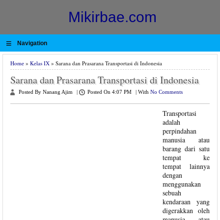
Mikirbae.com
≡
Navigation
Home
»
Kelas IX
» Sarana dan Prasarana Transportasi di Indonesia
Sarana dan Prasarana Transportasi di Indonesia
Posted By Nanang Ajim
|
Posted On 4:07 PM
|
With
No Comments
Transportasi
adalah
perpindahan
manusia atau
barang dari satu
tempat ke
tempat lainnya
dengan
menggunakan
sebuah
kendaraan yang
digerakkan oleh
manusia atau