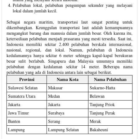
Pelabuhan lokal, pelabuhan pengumpan sekunder yang melayani
lokal dalam jumlah kecil.
Sebagai negara maritim, transportasi laut sangat penting untuk
dikembangkan. Keunggulan transportasi laut adalah kemampuannya
mengangkut barang dan manusia dalam jumlah besar. Oleh karena itu,
ketersediaan pelabuhan menjadi prasarana yang mesti tersedia. Saat ini,
Indonesia memiliki sekitar 2.400 pelabuhan berskala internasional,
nasional, regional, dan lokal. Namun, pelabuhan di Indonesia
kedalamannya hanya sekitar 6 meter sehingga kapal-kapal berukuran
besar sulit berlabuh. Singapura dan Malaysia umumnya memiliki
pelabuhan dengan kedalaman sekitar 14 meter. Beberapa nama
pelabuhan yang ada di Indonesia antara lain sebagai berikut.
Provinsi
Nama Kota
Nama Pelabuhan
Sulawesi Selatan
Makasar
Sukarno-Hatta
Sumatera Utara
Medan
Belawan
Jakarta
Jakarta
Tanjung Priok
Jawa Timur
Surabaya
Tanjung Perak
Banten
Serang
Merak
Lampung
Lampung Selatan
Bakaheuni