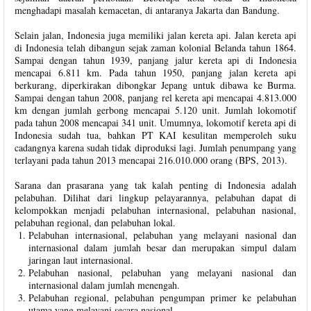
menghadapi masalah kemacetan, di antaranya Jakarta dan Bandung.
Selain jalan, Indonesia juga memiliki jalan kereta api. Jalan kereta api
di Indonesia telah dibangun sejak zaman kolonial Belanda tahun 1864.
Sampai dengan tahun 1939, panjang jalur kereta api di Indonesia
mencapai 6.811 km. Pada tahun 1950, panjang jalan kereta api
berkurang, diperkirakan dibongkar Jepang untuk dibawa ke Burma.
Sampai dengan tahun 2008, panjang rel kereta api mencapai 4.813.000
km dengan jumlah gerbong mencapai 5.120 unit. Jumlah lokomotif
pada tahun 2008 mencapai 341 unit. Umumnya, lokomotif kereta api di
Indonesia sudah tua, bahkan PT KAI kesulitan memperoleh suku
cadangnya karena sudah tidak diproduksi lagi. Jumlah penumpang yang
terlayani pada tahun 2013 mencapai 216.010.000 orang (BPS, 2013).
Sarana dan prasarana yang tak kalah penting di Indonesia adalah
pelabuhan. Dilihat dari lingkup pelayarannya, pelabuhan dapat di
kelompokkan menjadi pelabuhan internasional, pelabuhan nasional,
pelabuhan regional, dan pelabuhan lokal.
Pelabuhan internasional, pelabuhan yang melayani nasional dan
internasional dalam jumlah besar dan merupakan simpul dalam
jaringan laut internasional.
Pelabuhan nasional, pelabuhan yang melayani nasional dan
internasional dalam jumlah menengah.
Pelabuhan regional, pelabuhan pengumpan primer ke pelabuhan
utama yang melayani secara nasional.