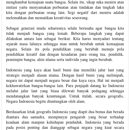
menghambat kemajuan suatu bangsa. Selain itu, sikap suka meniru atau
imitasi yaitu menyamakan perbuatan atau tindakan dan tingkah laku
kita dengan perbuatan orang lain. Segi negatif dari meniru adalah
melemahkan dan mematikan kreativitas seseorang.
Sebagai generasi muda seharusnya selalu berusaha agar bangsa kita
tidak menjadi bangsa yang lemah. Beberapa langkah yang dapat
dilakukan antara lain sebagai berikut. Kita harus menyadari tentang
sejarah masa lalunya sehingga mau untuk berubah untuk kemaajuan
negara. Selain itu pola pendidikan yang berubah menuju pola
pendidikan kreatif dan dengan kesadaran para orang tua, pendidik,
pemimpin bangsa, alim ulama serta individu yang ingin berubah.
Indonesia yang kaya akan hasil bumi dan memiliki jalur laut yang
strategis menjadi alasan utama. Dengan hasil bumi yang melimpah,
negara ini dapat menjadi negara besar dan kaya raya. Hal ini menjadi
kekhawatirkan bangsa-bangsa lain. Para penjajah datang ke Indonesia
melalui jalur laut yang biasa dilewati banyak pedagang sehingga
mendatangkan banyak keuntungan. Untuk itulah, secara geografis,
Negara Indonesia begitu diuntungkan oleh alam.
Berdasarkan letak geografis Indonesia yang diapit dua benua dan berada
diantara dua samudra, mempunyai pengaruh yang besar terhadap
keadaan alam maupun kehidupan penduduk. Indonesia yang berada
pada posisi penting dan dianggap sebagai negara yang kuat secara