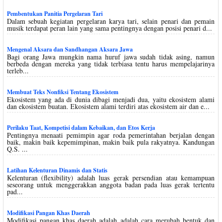
Pembentukan Panitia Pergelaran Tari
Dalam sebuah kegiatan pergelaran karya tari, selain penari dan pemain
musik terdapat peran lain yang sama pentingnya dengan posisi penari d...
Mengenal Aksara dan Sandhangan Aksara Jawa
Bagi orang Jawa mungkin nama huruf jawa sudah tidak asing, namun
berbeda dengan mereka yang tidak terbiasa tentu harus mempelajarinya
terleb...
Membuat Teks Nonfiksi Tentang Ekosistem
Ekosistem yang ada di dunia dibagi menjadi dua, yaitu ekosistem alami
dan ekosistem buatan. Ekosistem alami terdiri atas ekosistem air dan e...
Perilaku Taat, Kompetisi dalam Kebaikan, dan Etos Kerja
Pentingnya menaati pemimpin agar roda pemerintahan berjalan dengan
baik, makin baik kepemimpinan, makin baik pula rakyatnya. Kandungan
Q.S. ...
Latihan Kelenturan Dinamis dan Statis
Kelenturan (flexibility) adalah luas gerak persendian atau kemampuan
seseorang untuk menggerakkan anggota badan pada luas gerak tertentu
pad...
Modifikasi Pangan Khas Daerah
Modifikasi pangan khas daerah adalah adalah cara merubah bentuk dan