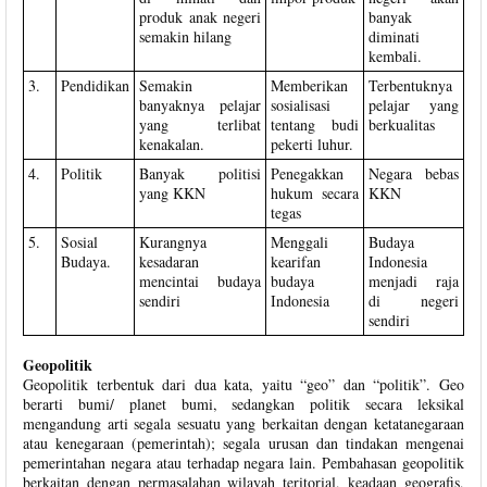
produk anak negeri
banyak
semakin hilang
diminati
kembali.
3.
Pendidikan
Semakin
Memberikan
Terbentuknya
banyaknya pelajar
sosialisasi
pelajar yang
yang terlibat
tentang budi
berkualitas
kenakalan.
pekerti luhur.
4.
Politik
Banyak politisi
Penegakkan
Negara bebas
yang KKN
hukum secara
KKN
tegas
5.
Sosial
Kurangnya
Menggali
Budaya
Budaya.
kesadaran
kearifan
Indonesia
mencintai budaya
budaya
menjadi raja
sendiri
Indonesia
di negeri
sendiri
Geopolitik
Geopolitik terbentuk dari dua kata, yaitu “geo” dan “politik”. Geo
berarti bumi/ planet bumi, sedangkan politik secara leksikal
mengandung arti segala sesuatu yang berkaitan dengan ketatanegaraan
atau kenegaraan (pemerintah); segala urusan dan tindakan mengenai
pemerintahan negara atau terhadap negara lain. Pembahasan geopolitik
berkaitan dengan permasalahan wilayah teritorial, keadaan geografis,