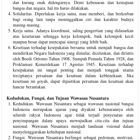
dan kurang enak didengarnya. Demi kebenaran dan kemajuan
bangsa dan negara, hal itu harus dilakukan.
Solidaritas. Diperlukan kerja sama, mau memberi, dan berkorban
bagi orang lain tanpa meninggalkan ciri dan karakter budaya
masing-masing.
Kerja sama. Adanya koordinasi, saling pengertian yang didasarkan
atas kesetaraan sehingga kerja kelompok, baik kelompok kecil
maupun besar dapat mencapai sinergi yang lebih baik.
Kesetiaan terhadap kesepakatan bersama untuk menjadi bangsa dan
mendirikan Negara Indonesia yang dimulai, dicetuskan, dan dirintis
oleh Boedi Oetomo Tahun 1908, Sumpah Pemuda Tahun 1928, dan
Proklamasi Kemerdekaan 17 Agustus 1945. Kesetiaan terhadap
kesepakatan ini sangat penting dan menjadi tonggak utama
terciptanya persatuan dan kesatuan dalam kebhinekaan. Jika
kesetiaan ini goyah, dapat dipastikan persatuan dan kesatuan akan
hancur berantakan.
Kedudukan, Fungsi, dan Tujuan Wawasan Nusantara
Kedudukan. Wawasan Nusantara sebagai wawasan nasional bangsa
Indonesia merupakan ajaran yang diyakini kebenarannya oleh
seluruh rakyat Indonesia agar tidak terjadi penyesatan atau
penyimpangan dalam upaya mewujudkan cita-cita dan tujuan
nasional. Wawasan Nusantara menjadi landasan visional dalam
menyelenggarakan kehidupan nasional.
Fungsi. Wawasan Nusantara berfungsi sebagai pedoman, motivasi,