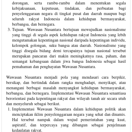
dorongan, serta rambu-rambu dalam menentukan segala
kebijaksanaan, keputusan, tindakan, dan perbuatan bagi
penyelenggaraan negara di tingkat pusat dan daerah maupun bagi
seluruh rakyat Indonesia dalam kehidupan bermasyarakat,
berbangsa, dan bernegara.
Tujuan. Wawasan Nusantara bertujuan mewujudkan nasionalisme
yang tinggi di segala aspek kehidupan rakyat Indonesia yang lebih
mengutamakan kepentingan nasional daripada kepentingan individu,
kelompok golongan, suku bangsa atau daerah. Nasionalisme yang
tinggi disegala bidang demi tercapainya tujuan nasional tersebut
merupakan pancaran dari makin meningkatnya rasa, paham, dan
semangat kebangsaan dalam jiwa bangsa Indonesia sebagai hasil
pemahaman dan penghayatan Wawasan Nusantara.
Wawasan Nusantara menjadi pola yang mendasari cara berpikir,
bersikap, dan bertindak dalam rangka menghadapi, menyikapi, atau
menangani berbagai masalah menyangkut kehidupan bermasyarakat,
berbangsa, dan bernegara. Implementasi Wawasan Nusantara senantiasa
berorientasi pada kepentingan rakyat dan wilayah tanah air secara utuh
dan menyeluruh sebagai berikut.
Implementasi Wawasan Nusantara dalam kehidupan politik akan
menciptakan iklim penyelenggaraan negara yang sehat dan dinamis.
Hal tersebut nampak dalam wujud pemerintahan yang kuat,
aspiratif, dan terpercaya yang dibangun sebagai penjelmaan
kedaulatan rakyat.