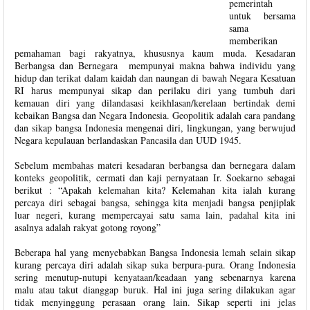
pemerintah
untuk bersama
sama
memberikan
pemahaman bagi rakyatnya, khususnya kaum muda. Kesadaran
Berbangsa dan Bernegara mempunyai makna bahwa individu yang
hidup dan terikat dalam kaidah dan naungan di bawah Negara Kesatuan
RI harus mempunyai sikap dan perilaku diri yang tumbuh dari
kemauan diri yang dilandasasi keikhlasan/kerelaan bertindak demi
kebaikan Bangsa dan Negara Indonesia. Geopolitik adalah cara pandang
dan sikap bangsa Indonesia mengenai diri, lingkungan, yang berwujud
Negara kepulauan berlandaskan Pancasila dan UUD 1945.
Sebelum membahas materi kesadaran berbangsa dan bernegara dalam
konteks
geopolitik, cermati dan kaji pernyataan Ir. Soekarno sebagai
berikut : “Apakah kelemahan kita? Kelemahan kita ialah kurang
percaya diri sebagai bangsa, sehingga kita menjadi bangsa penjiplak
luar negeri, kurang mempercayai satu sama lain, padahal kita ini
asalnya adalah rakyat gotong royong”
Beberapa hal yang menyebabkan Bangsa Indonesia lemah selain sikap
kurang percaya diri adalah sikap suka berpura-pura. Orang Indonesia
sering menutup-nutupi kenyataan/keadaan yang sebenarnya karena
malu atau takut dianggap buruk. Hal ini juga sering dilakukan agar
tidak menyinggung perasaan orang lain. Sikap seperti ini jelas