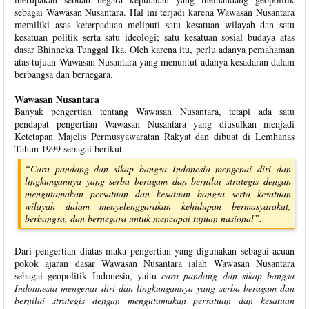
sebagai Wawasan Nusantara. Hal ini terjadi karena Wawasan Nusantara
memiliki asas keterpaduan meliputi satu kesatuan wilayah dan satu
kesatuan politik serta satu ideologi; satu kesatuan sosial budaya atas
dasar Bhinneka Tunggal Ika. Oleh karena itu, perlu adanya pemahaman
atas tujuan Wawasan Nusantara yang menuntut adanya kesadaran dalam
berbangsa dan bernegara.
Wawasan Nusantara
Banyak pengertian tentang Wawasan Nusantara, tetapi ada satu
pendapat pengertian Wawasan Nusantara yang diusulkan menjadi
Ketetapan Majelis Permusyawaratan Rakyat dan dibuat di Lemhanas
Tahun 1999 sebagai berikut.
“Cara pandang dan sikap bangsa Indonesia mengenai diri dan
lingkungannya yang serba beragam dan bernilai strategis dengan
mengutamakan persatuan dan kesatuan bangsa serta kesatuan
wilayah dalam menyelenggarakan kehidupan bermasyarakat,
berbangsa, dan bernegara untuk mencapai tujuan nasional”.
Dari pengertian diatas maka pengertian yang digunakan sebagai acuan
pokok ajaran dasar Wawasan Nusantara ialah Wawasan Nusantara
sebagai geopolitik Indonesia, yaitu
cara pandang dan sikap bangsa
Indonnesia mengenai diri dan lingkungannya yang serba beragam dan
bernilai strategis dengan mengutamakan persatuan dan kesatuan