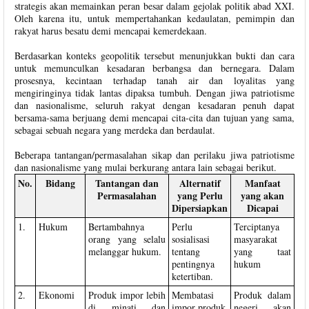
strategis akan memainkan peran besar dalam gejolak politik abad XXI.
Oleh karena itu, untuk mempertahankan kedaulatan, pemimpin dan
rakyat harus besatu demi mencapai kemerdekaan.
Berdasarkan konteks geopolitik tersebut menunjukkan bukti dan cara
untuk memunculkan kesadaran berbangsa dan bernegara. Dalam
prosesnya, kecintaan terhadap tanah air dan loyalitas yang
mengiringinya tidak lantas dipaksa tumbuh. Dengan jiwa patriotisme
dan nasionalisme, seluruh rakyat dengan kesadaran penuh dapat
bersama-sama berjuang demi mencapai cita-cita dan tujuan yang sama,
sebagai sebuah negara yang merdeka dan berdaulat.
Beberapa tantangan/permasalahan sikap dan perilaku jiwa patriotisme
dan nasionalisme yang mulai berkurang antara lain sebagai berikut.
No.
Bidang
Tantangan dan
Alternatif
Manfaat
Permasalahan
yang Perlu
yang akan
Dipersiapkan
Dicapai
1.
Hukum
Bertambahnya
Perlu
Terciptanya
orang yang selalu
sosialisasi
masyarakat
melanggar hukum.
tentang
yang taat
pentingnya
hukum
ketertiban.
2.
Ekonomi
Produk impor lebih
Membatasi
Produk dalam
di minati dan
impor produk
negeri akan