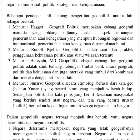
sejarah, ilmu sosial, politik, strategi, dan kebijaksanaan.
Beberapa pendapat ahli tentang pengertian geopolitik antara lain
sebagai berikut.
Menurut Hagget,. Geografi Politik merupakan cabang geografi
manusia yang bidang kajiannya adalah aspek keruangan
pemerintahan atau kenegaraan yang meliputi hubungan regional dan
internasional, pemerintahan atau kenegaraan dipermukaan bumi.
Menurut Rudolf Kjellén Geopolitik adalah seni dan praktek
penggunaan kekuasaan politik atas suatu wilayah tertentu.
Menurut Hafeznia, MR Geopolitik sebagai cabang dari geografi
politik adalah studi tentang hubungan timbal balik antara geografi,
politik dan kekuasaan dan juga interaksi yang timbul dari kombinasi
dari mereka dengan satu sama lain.
Menurut
Sunarso Geopolitik secara etimologi berasal dari kata geo
(bahasa Yunani) yang berarti bumi yang menjadi wilayah hidup.
Sedangkan politik dari kata polis yang berarti kesatuan masyarakat
yang berdiri sendiri atau negara, dan teia yang berarti urusan
(politik) bermakna kepentingan umum warga negara suatu bangsa.
Dalam geopolitik, negara terbagi menjadi dua bentuk, yaitu negara
determinis dan negara posibilitis.
Negara determinis merupakan negara yang letak geografisnya
memengaruhi peta politik negara tersebut. Negara dalam posisi
seperti ini biasanya berada pada wilayah yang diapit oleh dua