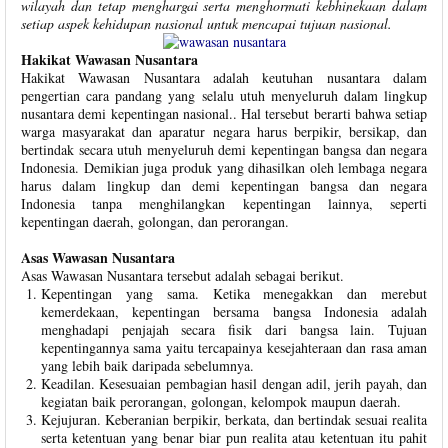
wilayah dan tetap menghargai serta menghormati kebhinekaan dalam
setiap aspek kehidupan nasional untuk mencapai tujuan nasional.
Hakikat Wawasan Nusantara
Hakikat Wawasan Nusantara adalah keutuhan nusantara dalam
pengertian cara pandang yang selalu utuh menyeluruh dalam lingkup
nusantara demi kepentingan nasional.. Hal tersebut berarti bahwa setiap
warga masyarakat dan aparatur negara harus berpikir, bersikap, dan
bertindak secara utuh menyeluruh demi kepentingan bangsa dan negara
Indonesia. Demikian juga produk yang dihasilkan oleh lembaga negara
harus dalam lingkup dan demi kepentingan bangsa dan negara
Indonesia tanpa menghilangkan kepentingan lainnya, seperti
kepentingan daerah, golongan, dan perorangan.
Asas Wawasan Nusantara
Asas Wawasan Nusantara tersebut adalah sebagai berikut.
Kepentingan yang sama. Ketika menegakkan dan merebut
kemerdekaan, kepentingan bersama bangsa Indonesia adalah
menghadapi penjajah secara fisik dari bangsa lain. Tujuan
kepentingannya sama yaitu tercapainya kesejahteraan dan rasa aman
yang lebih baik daripada sebelumnya.
Keadilan. Kesesuaian pembagian hasil dengan adil, jerih payah, dan
kegiatan baik perorangan, golongan, kelompok maupun daerah.
Kejujuran. Keberanian berpikir, berkata, dan bertindak sesuai realita
serta ketentuan yang benar biar pun realita atau ketentuan itu pahit