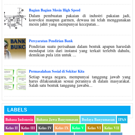
Bagian Bagian Mesin High Speed
Dalam pembuatan pakaian di industri pakaian jadi,
konveksi maupun garmen, dewasa ini telah menggunakan
mesin jahit yang mempunyai kecepatan...
Persyaratan Pendirian Bank
Pendirian suatu perisahaan dalam bentuk apapun haruslah
mendapat izin dari instansi yang terkait terlebih dahulu,
demikian pula izin untuk ...
Permasalahan Sosial di Sekitar Kita
Setiap warga negara, mempunyai tanggung jawab yang
harus dilaksanakan sesuai perannya di dalam masyarakat.
Salah satu bentuk tanggung jawabn...
LABELS
Bahasa Indonesia
Bahasa Jawa Banyumasan
Budaya Banyumasan
IPAS
Kelas II
Kelas III
Kelas IV
Kelas IX
Kelas V
Kelas VI
Kelas VII