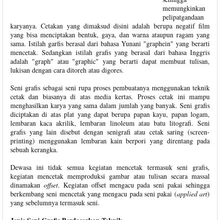
memungkinkan
pelipatgandaan
karyanya. Cetakan yang dimaksud disini adalah berupa negatif film
yang bisa menciptakan bentuk, gaya, dan warna ataupun ragam yang
sama. Istilah garfis berasal dari bahasa Yunani "graphein" yang berarti
mencetak. Sedangkan istilah grafis yang berasal dari bahasa Inggris
adalah "graph" atau "graphic" yang berarti dapat membuat tulisan,
lukisan dengan cara ditoreh atau digores.
Seni grafis sebagai seni rupa proses pembuatanya menggunakan teknik
cetak dan biasanya di atas media kertas. Proses cetak ini mampu
menghasilkan karya yang sama dalam jumlah yang banyak. Seni grafis
diciptakan di atas plat yang dapat berupa papan kayu, papan logam,
lembaran kaca akrilik, lembaran linoleum atau batu litografi. Seni
grafis yang lain disebut dengan senigrafi atau cetak saring (screen-
printing) menggunakan lembaran kain berpori yang direntang pada
sebuah kerangka.
Dewasa ini tidak semua kegiatan mencetak termasuk seni grafis,
kegiatan mencetak memproduksi gambar atau tulisan secara massal
dinamakan
offset
. Kegiatan offset mengacu pada seni pakai sehingga
berkembang seni mencetak yang mengacu pada seni pakai (
applied art
)
yang sebelumnya termasuk seni.