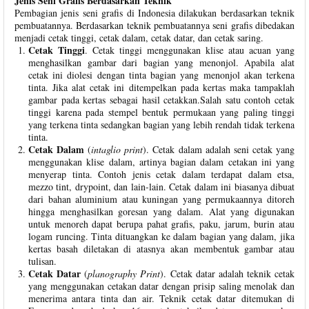
Jenis Seni Grafis Berdasarkan Teknik
Pembagian jenis seni grafis di Indonesia dilakukan berdasarkan teknik
pembuatannya. Berdasarkan teknik pembuatannya seni grafis dibedakan
menjadi cetak tinggi, cetak dalam, cetak datar, dan cetak saring.
Cetak Tinggi
. Cetak tinggi menggunakan klise atau acuan yang
menghasilkan gambar dari bagian yang menonjol. Apabila alat
cetak ini diolesi dengan tinta bagian yang menonjol akan terkena
tinta. Jika alat cetak ini ditempelkan pada kertas maka tampaklah
gambar pada kertas sebagai hasil cetakkan.Salah satu contoh cetak
tinggi karena pada stempel bentuk permukaan yang paling tinggi
yang terkena tinta sedangkan bagian yang lebih rendah tidak terkena
tinta.
Cetak Dalam
(
intaglio print
). Cetak dalam adalah seni cetak yang
menggunakan klise dalam, artinya bagian dalam cetakan ini yang
menyerap tinta. Contoh jenis cetak dalam terdapat dalam etsa,
mezzo tint, drypoint, dan lain-lain. Cetak dalam ini biasanya dibuat
dari bahan aluminium atau kuningan yang permukaannya ditoreh
hingga menghasilkan goresan yang dalam. Alat yang digunakan
untuk menoreh dapat berupa pahat grafis, paku, jarum, burin atau
logam runcing. Tinta dituangkan ke dalam bagian yang dalam, jika
kertas basah diletakan di atasnya akan membentuk gambar atau
tulisan.
Cetak Datar
(
planography Print
). Cetak datar adalah teknik cetak
yang menggunakan cetakan datar dengan prisip saling menolak dan
menerima antara tinta dan air. Teknik cetak datar ditemukan di