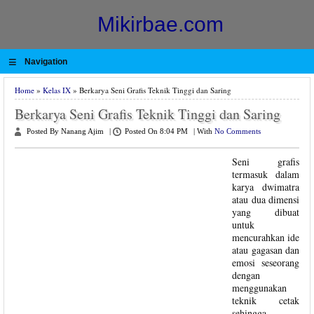
Mikirbae.com
≡
Navigation
Home
»
Kelas IX
» Berkarya Seni Grafis Teknik Tinggi dan Saring
Berkarya Seni Grafis Teknik Tinggi dan Saring
Posted By Nanang Ajim
|
Posted On 8:04 PM
|
With
No Comments
Seni grafis
termasuk dalam
karya dwimatra
atau dua dimensi
yang dibuat
untuk
mencurahkan ide
atau gagasan dan
emosi seseorang
dengan
menggunakan
teknik cetak
sehingga