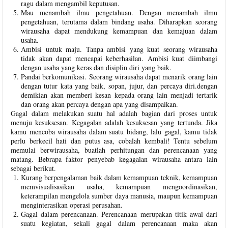
ragu dalam mengambil keputusan.
Mau menambah ilmu pengetahuan. Dengan menambah ilmu
pengetahuan, terutama dalam bindang usaha. Diharapkan seorang
wirausaha dapat mendukung kemampuan dan kemajuan dalam
usaha.
Ambisi untuk maju. Tanpa ambisi yang kuat seorang wirausaha
tidak akan dapat mencapai keberhasilan. Ambisi kuat diimbangi
dengan usaha yang keras dan disiplin diri yang baik.
Pandai berkomunikasi. Seorang wirausaha dapat menarik orang lain
dengan tutur kata yang baik, sopan, jujur, dan percaya diri.dengan
demikian akan memberi kesan kepada orang lain menjadi tertarik
dan orang akan percaya dengan apa yang disampaikan.
Gagal dalam melakukan suatu hal adalah bagian dari proses untuk
menuju kesuksesan. Kegagalan adalah kesuksesan yang tertunda. Jika
kamu mencoba wirausaha dalam suatu bidang, lalu gagal, kamu tidak
perlu berkecil hati dan putus asa, cobalah kembali! Tentu sebelum
memulai berwirausaha, buatlah perhitungan dan perencanaan yang
matang. Bebrapa faktor penyebab kegagalan wirausaha antara lain
sebagai berikut.
Kurang berpengalaman baik dalam kemampuan teknik, kemampuan
memvisualisasikan usaha, kemampuan mengoordinasikan,
keterampilan mengelola sumber daya manusia, maupun kemampuan
menginterasikan operasi perusahan.
Gagal dalam perencanaan. Perencanaan merupakan titik awal dari
suatu kegiatan, sekali gagal dalam perencanaan maka akan