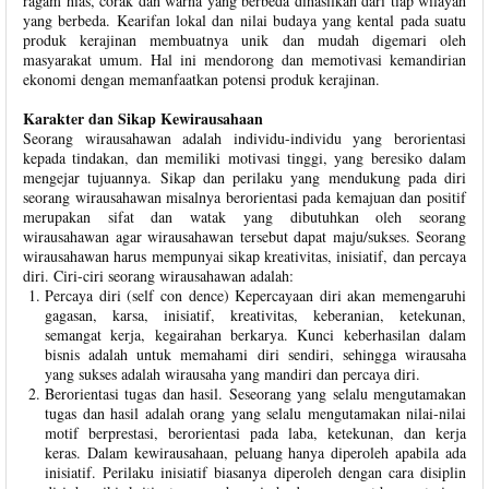
ragam hias, corak dan warna yang berbeda dihasilkan dari tiap wilayah
yang berbeda. Kearifan lokal dan nilai budaya yang kental pada suatu
produk kerajinan membuatnya unik dan mudah digemari oleh
masyarakat umum. Hal ini mendorong dan memotivasi kemandirian
ekonomi dengan memanfaatkan potensi produk kerajinan.
Karakter dan Sikap Kewirausahaan
Seorang wirausahawan adalah individu-individu yang berorientasi
kepada tindakan, dan memiliki motivasi tinggi, yang beresiko dalam
mengejar tujuannya. Sikap dan perilaku yang mendukung pada diri
seorang wirausahawan misalnya berorientasi pada kemajuan dan positif
merupakan sifat dan watak yang dibutuhkan oleh seorang
wirausahawan agar wirausahawan tersebut dapat maju/sukses. Seorang
wirausahawan harus mempunyai sikap kreativitas, inisiatif, dan percaya
diri. Ciri-ciri seorang wirausahawan adalah:
Percaya diri (self con dence) Kepercayaan diri akan memengaruhi
gagasan, karsa, inisiatif, kreativitas, keberanian, ketekunan,
semangat kerja, kegairahan berkarya. Kunci keberhasilan dalam
bisnis adalah untuk memahami diri sendiri, sehingga wirausaha
yang sukses adalah wirausaha yang mandiri dan percaya diri.
Berorientasi tugas dan hasil. Seseorang yang selalu mengutamakan
tugas dan hasil adalah orang yang selalu mengutamakan nilai-nilai
motif berprestasi, berorientasi pada laba, ketekunan, dan kerja
keras. Dalam kewirausahaan, peluang hanya diperoleh apabila ada
inisiatif. Perilaku inisiatif biasanya diperoleh dengan cara disiplin