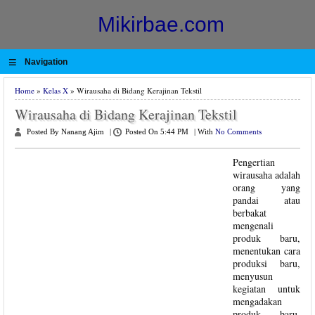
Mikirbae.com
≡
Navigation
Home
»
Kelas X
» Wirausaha di Bidang Kerajinan Tekstil
Wirausaha di Bidang Kerajinan Tekstil
Posted By Nanang Ajim
|
Posted On 5:44 PM
|
With
No Comments
Pengertian
wirausaha adalah
orang yang
pandai atau
berbakat
mengenali
produk baru,
menentukan cara
produksi baru,
menyusun
kegiatan untuk
mengadakan
produk baru,