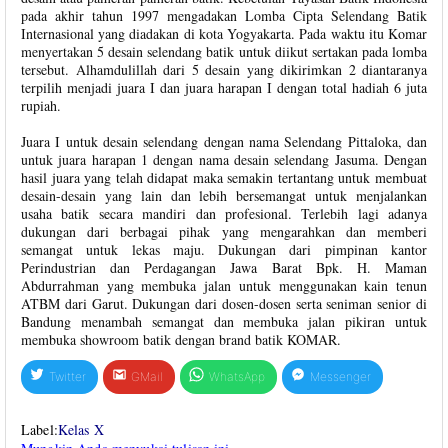
pada akhir tahun 1997 mengadakan Lomba Cipta Selendang Batik
Internasional yang diadakan di kota Yogyakarta. Pada waktu itu Komar
menyertakan 5 desain selendang batik untuk diikut sertakan pada lomba
tersebut. Alhamdulillah dari 5 desain yang dikirimkan 2 diantaranya
terpilih menjadi juara I dan juara harapan I dengan total hadiah 6 juta
rupiah.
Juara I untuk desain selendang dengan nama Selendang Pittaloka, dan
untuk juara harapan 1 dengan nama desain selendang Jasuma. Dengan
hasil juara yang telah didapat maka semakin tertantang untuk membuat
desain-desain yang lain dan lebih bersemangat untuk menjalankan
usaha batik secara mandiri dan profesional. Terlebih lagi adanya
dukungan dari berbagai pihak yang mengarahkan dan memberi
semangat untuk lekas maju. Dukungan dari pimpinan kantor
Perindustrian dan Perdagangan Jawa Barat Bpk. H. Maman
Abdurrahman yang membuka jalan untuk menggunakan kain tenun
ATBM dari Garut. Dukungan dari dosen-dosen serta seniman senior di
Bandung menambah semangat dan membuka jalan pikiran untuk
membuka showroom batik dengan brand batik KOMAR.
Twitter
GMail
WhatsApp
Messenger
Label:
Kelas X