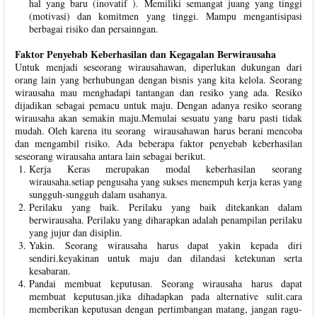
hal yang baru (inovatif ). Memiliki semangat juang yang tinggi
(motivasi) dan komitmen yang tinggi. Mampu mengantisipasi
berbagai risiko dan persainngan.
Faktor Penyebab Keberhasilan dan Kegagalan Berwirausaha
Untuk menjadi seseorang wirausahawan, diperlukan dukungan dari
orang lain yang berhubungan dengan bisnis yang kita kelola. Seorang
wirausaha mau menghadapi tantangan dan resiko yang ada. Resiko
dijadikan sebagai pemacu untuk maju. Dengan adanya resiko seorang
wirausaha akan semakin maju.Memulai sesuatu yang baru pasti tidak
mudah. Oleh karena itu seorang wirausahawan harus berani mencoba
dan mengambil risiko. Ada beberapa faktor penyebab keberhasilan
seseorang wirausaha antara lain sebagai berikut.
Kerja Keras merupakan modal keberhasilan seorang
wirausaha.setiap pengusaha yang sukses menempuh kerja keras yang
sungguh-sungguh dalam usahanya.
Perilaku yang baik. Perilaku yang baik ditekankan dalam
berwirausaha. Perilaku yang diharapkan adalah penampilan perilaku
yang jujur dan disiplin.
Yakin. Seorang wirausaha harus dapat yakin kepada diri
sendiri.keyakinan untuk maju dan dilandasi ketekunan serta
kesabaran.
Pandai membuat keputusan. Seorang wirausaha harus dapat
membuat keputusan.jika dihadapkan pada alternative sulit.cara
memberikan keputusan dengan pertimbangan matang, jangan ragu-