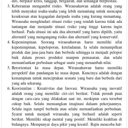
diri, berpikir kritis, tanggap, bergairah, dan semangat berprestasi.
Keberanian mengambil risiko. Wirausahawan adalah orang yang
lebih menyukai usaha-usaha yang lebih menantang untuk mencapai
kesuksesan atau kegagalan daripada usaha yang kurang menantang.
Wirausaha menghindari situasi risiko yang rendah karena tidak ada
tantangan dan menjauhi situasi risiko yang tinggi karena ingin
berhasil. Pada situasi ini ada dua alternatif yang harus dipilih, yaitu
alternatif yang mengangung risiko dan alternatif yang konservatif.
Kepemimpinan. Seorang wirausahawan harus memiliki sifat
kepemimpinan, kepeloporan, keteladanan. Ia selalu menampilkan
produk dan jasa-jasa baru dan berbeda sehingga ia menjadi pelopor
baik dalam proses produksi maupun pemasaran. dan selalu
memanfaatkan perbedaan sebagai suatu yang menambah nilai.
Berorientasi ke masa depan. Wirausahawan harus memiliki
perspektif dan pandangan ke masa depan. Kuncinya adalah dengan
kemampuan untuk menciptakan sesuatu yang baru dan berbeda dari
yang ada sekarang.
Keorisinilan : Kreativitas dan Inovasi. Wirausaha yang inovatif
adalah orang yang memiliki ciri-ciri berikut. Tidak pernah puas
dengan cara-cara yang dilakukan saat ini, meskipun cara tersebut
cukup baik. Selalu menuangkan imajinasi dalaam pekerjaannya.
Selalu ingin tampil berbeda atau selalu memanfaatkan perbedaan.
Syarat untuk menjadi wirausaha yang berhasil adalah seperti
berikut. Memiliki sikap mental yang positif. Memiliki keahlian di
bidangnya. Mempunyai daya pikir yang kreatif. Rajin mencoba hal-