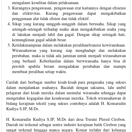
mengalami kesulitan dalam pelaksanaan.
Kurangnya pengawasan, pengawasan erat kaitannya dengan efisiensi
dan efektivitas. Kurang pengawasan dapat mengakibatkan
penggunaan alat tidak efisien dan tidak efektif.
Sikap yang kurang sungguh-sungguh dalam berusaha. Sikap yang
setengah-setengah terhadap usaha akan mengakibatkan usaha yang
di lakukan menjadi labil dan gagal. Dengan sikap setengah hati,
kemungkinan gagal adalah besar.
Ketidakmampuan dalam melakukan peralihan/transisi kewiraushaan.
Wirausahawan yang kurang siap menghadapi dan melakukan
perubahan, maka ia tidak ada jaminan untuk menjadi wirausahawan
yang berhasil. Keberhasilan dalam berwirausaha hanya bisa di
peroleh apabila berani mengadakan perubahan dan mampu
membuat peralihan setiap waktu.
Carilah dari berbagai sumber kisah-kisah para pengusaha yang sukses
dalam menjalankan usahanya. Bacalah dengan saksama, lalu ambil
pelajaran dari kisah mereka dalam memulai wirausaha sehingga dapat
mengetahui kegagalan dan kesuksesan mereka. Tokoh wirausahawan di
bidang kerajinan tekstil yang sukses contohnya adalah H. Komarudin
Kudiya S.IP, M.Ds.
H. Komarudin Kudiya S.IP, M.Ds dari desa Trusmi Plered Cirebon.
Daerah ini terkenal sebagai sentra industri kerajinan batik Cirebon yang
sangat terkenal hinggga manca negara. Komar terlahir dari keluarga