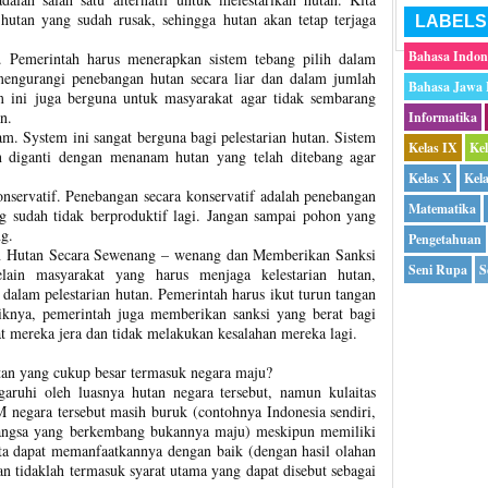
utan yang sudah rusak, sehingga hutan akan tetap terjaga
LABELS
Bahasa Indon
. Pemerintah harus menerapkan sistem tebang pilih dalam
engurangi penebangan hutan secara liar dan dalam jumlah
Bahasa Jawa
em ini juga berguna untuk masyarakat agar tidak sembarang
an.
Informatika
. System ini sangat berguna bagi pelestarian hutan. Sistem
Kelas IX
Ke
 diganti dengan menanam hutan yang telah ditebang agar
.
Kelas X
Kel
servatif. Penebangan secara konservatif adalah penebangan
Matematika
 sudah tidak berproduktif lagi. Jangan sampai pohon yang
ng.
Pengetahuan
 Hutan Secara Sewenang – wenang dan Memberikan Sanksi
Seni Rupa
S
lain masyarakat yang harus menjaga kelestarian hutan,
t dalam pelestarian hutan. Pemerintah harus ikut turun tangan
aiknya, pemerintah juga memberikan sanksi yang berat bagi
 mereka jera dan tidak melakukan kesalahan mereka lagi.
tan yang cukup besar termasuk negara maju?
aruhi oleh luasnya hutan negara tersebut, namun kulaitas
 negara tersebut masih buruk (contohnya Indonesia sendiri,
bangsa yang berkembang bukannya maju) meskipun memiliki
kita dapat memanfaatkannya dengan baik (dengan hasil olahan
n tidaklah termasuk syarat utama yang dapat disebut sebagai