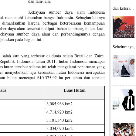
dan lain-lain.
dan ketera...
Kekayaan sumber daya alam Indonesia
ntuk memenuhi kebutuhan bangsa Indonesia. Sebagian lainnya
dimanfaatkan karena berbagai keterbatasan kemampuan
er daya alam tersebut meliputi bahan tambang, hutan, laut,
ekayaan sumber daya alam dan perbandingannya dengan
jelaskan pada bagian ini.
Sebelumnya, t
salah satu yang terbesar di dunia selain Brazil dan Zaire.
epublik Indonesia tahun 2011, hutan Indonesia mencapai
as hutan tersebut selama ini telah mengalami penurunan yang
er menyebutkan laju kerusakan hutan Indonesia merupakan
akan hutan mencapai 610.375,92 ha per tahun dan tercatat
ara
Luas Hutan
8,085,986 km2
4,714,920 km2
3,101,340 km2
3,034,070 km2