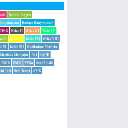
esia
Bahasa Inggris
 Banyumasan
Budaya Banyumasan
IPAS
Kelas II
Kelas III
Kelas IV
las V
Kelas VI
Kelas VII
Kelas VIII
as XI
Kelas XII
Kurikulum Merdeka
Merdeka Mengajar
PAI
PAUD
PJOK
PMM
PPKn
Seni Musik
eni Tari
Seni Teater
SMK