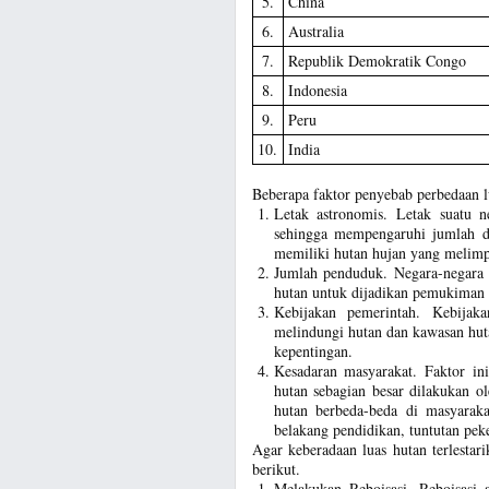
5.
China
6.
Australia
7.
Republik Demokratik Congo
8.
Indonesia
9.
Peru
10.
India
Beberapa faktor penyebab perbedaan lu
Letak astronomis. Letak suatu n
sehingga mempengaruhi jumlah dan
memiliki hutan hujan yang melim
Jumlah penduduk. Negara-negara
hutan untuk dijadikan pemukiman
Kebijakan pemerintah. Kebijak
melindungi hutan dan kawasan hut
kepentingan.
Kesadaran masyarakat. Faktor in
hutan sebagian besar dilakukan ol
hutan berbeda-beda di masyarakat
belakang pendidikan, tuntutan peke
Agar keberadaan luas hutan terlestar
berikut.
Melakukan Reboisasi. Reboisasi a