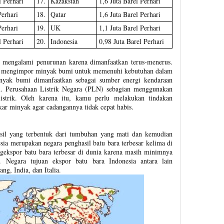
l Perhari
17.
Kazakstan
1,6 Juta Barel Perhari
Perhari
18.
Qatar
1,6 Juta Barel Perhari
Perhari
19.
UK
1,1 Juta Barel Perhari
l Perhari
20.
Indonesia
0,98 Juta Barel Perhari
s mengalami penurunan karena dimanfaatkan terus-menerus.
lai mengimpor minyak bumi untuk memenuhi kebutuhan dalam
nyak bumi dimanfaatkan sebagai sumber energi kendaraan
in. Perusahaan Listrik Negara (PLN) sebagian menggunakan
strik. Oleh karena itu, kamu perlu melakukan tindakan
ar minyak agar cadangannya tidak cepat habis.
sil yang terbentuk dari tumbuhan yang mati dan kemudian
sia merupakan negara penghasil batu bara terbesar kelima di
ngekspor batu bara terbesar di dunia karena masih minimnya
. Negara tujuan ekspor batu bara Indonesia antara lain
g, India, dan Italia.