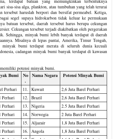
ma, terdapat batuan yang memungkinkan terbentuknya
ari sisa-sisa alga, plankton, atau tumbuhan yang telah terurai
n tersebut haruslah berpori dan bersifat permeabel. Ketiga,
ebagai segel supaya hidrokarbon tidak keluar ke permukaan
nya batuan tersebut, daerah tersebut harus berupa cekungan
rsier. Cekungan tersebut terjadi diakibatkan oleh pergerakan
nik. Sehingga, minyak bumi lebih banyak terdapat di daerah
aannya. Misalnya di lepas pantai, Amerika, Timur Tengah,
 minyak bumi terdapat merata di seluruh dunia kecuali
ndonesia, cadangan minyak bumi banyak terdapat di kawasan
 memiliki potensi minyak bumi.
nyak Bumi
No
Nama Negara
Potensi Minyak Bumi
.
el Perhari
11.
Kuwait
2,6 Juta Barel Perhari
l Perhari
12.
Brazil
2,6 Juta Barel Perhari
l Perhari
13.
Nigeria
2.5 Juta Barel Perhari
l Perhari
14.
Norwegia
2 Juta Barel Perhari
l Perhari
15.
Aljazair
1,8 Juta Barel Perhari
l Perhari
16.
Angola
1,8 Juta Barel Perhari