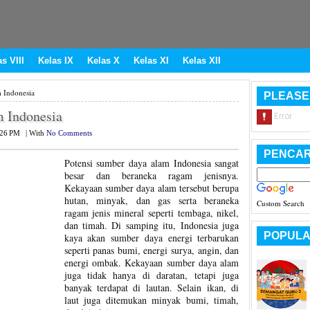
s VIII
Kelas IX
Kelas X
Kelas XI
Kelas XII
 Indonesia
PLEASE
 Indonesia
:26 PM
|
With
No Comments
PENCAR
Potensi sumber daya alam Indonesia sangat
besar dan beraneka ragam jenisnya.
Kekayaan sumber daya alam tersebut berupa
hutan, minyak, dan gas serta beraneka
Custom Search
ragam jenis mineral seperti tembaga, nikel,
dan timah. Di samping itu, Indonesia juga
POPULA
kaya akan sumber daya energi terbarukan
seperti panas bumi, energi surya, angin, dan
energi ombak. Kekayaan sumber daya alam
juga tidak hanya di daratan, tetapi juga
banyak terdapat di lautan. Selain ikan, di
laut juga ditemukan minyak bumi, timah,