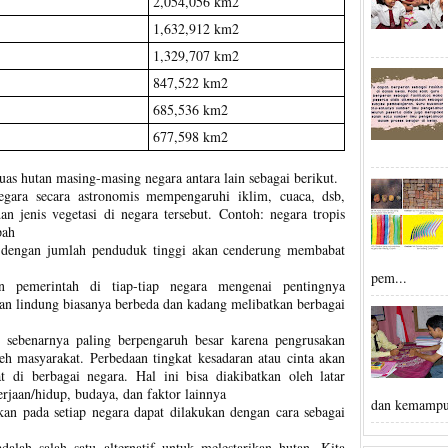
2,054,056 km2
1,632,912 km2
1,329,707 km2
847,522 km2
685,536 km2
677,598 km2
as hutan masing-masing negara antara lain sebagai berikut.
egara secara astronomis mempengaruhi iklim, cuaca, dsb,
 jenis vegetasi di negara tersebut. Contoh: negara tropis
pah
 dengan jumlah penduduk tinggi akan cenderung membabat
pem...
an pemerintah di tiap-tiap negara mengenai pentingnya
an lindung biasanya berbeda dan kadang melibatkan berbagai
i sebenarnya paling berpengaruh besar karena pengrusakan
eh masyarakat. Perbedaan tingkat kesadaran atau cinta akan
 di berbagai negara. Hal ini bisa diakibatkan oleh latar
rjaan/hidup, budaya, dan faktor lainnya
dan kemampu
ikan pada setiap negara dapat dilakukan dengan cara sebagai
dalah salah satu alternatif untuk melestarikan hutan. Kita