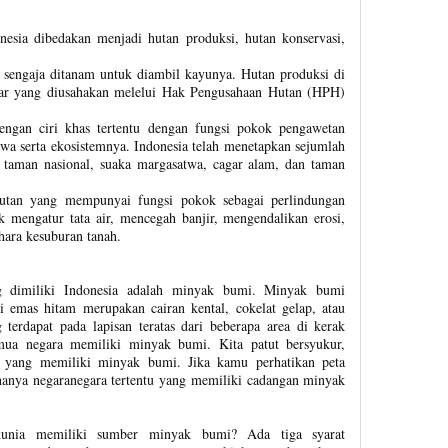
nesia dibedakan menjadi hutan produksi, hutan konservasi,
 sengaja ditanam untuk diambil kayunya. Hutan produksi di
tar yang diusahakan melelui Hak Pengusahaan Hutan (HPH)
engan ciri khas tertentu dengan fungsi pokok pengawetan
a serta ekosistemnya. Indonesia telah menetapkan sejumlah
 taman nasional, suaka margasatwa, cagar alam, dan taman
utan yang mempunyai fungsi pokok sebagai perlindungan
 mengatur tata air, mencegah banjir, mengendalikan erosi,
hara kesuburan tanah.
 dimiliki Indonesia adalah minyak bumi. Minyak bumi
ai emas hitam merupakan cairan kental, cokelat gelap, atau
terdapat pada lapisan teratas dari beberapa area di kerak
mua negara memiliki minyak bumi. Kita patut bersyukur,
a yang memiliki minyak bumi. Jika kamu perhatikan peta
anya negaranegara tertentu yang memiliki cadangan minyak
dunia memiliki sumber minyak bumi? Ada tiga syarat