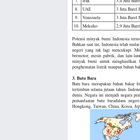
7.
Irak
3,4 Juta Bare
8.
UAE
3 Juta Barel 
9.
Venezuela
3 Juta Barel 
10.
Meksiko
2,9 Juta Bare
Potensi minyak bumi Indonesia teru
Bahkan saat ini, Indonesia telah mu
negeri yang tak lagi mencukupi. Mi
bermotor, mesin pabrik, dan lain-la
minyak bumi untuk menghasilkan li
penghematan listrik maupun bahan bak
3. Batu Bara
Batu bara merupakan bahan bakar fo
tertimbun selama jutaan tahun. Indone
dunia. Negara ini menjadi negara pe
pemanfaatan batu baradalam negeri
Hongkong, Taiwan, China, Korea, Jepan