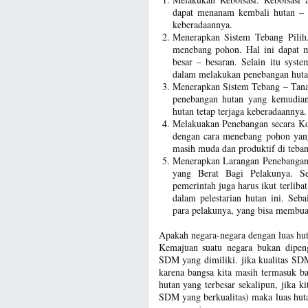
dapat menanam kembali hutan – h
keberadaannya.
Menerapkan Sistem Tebang Pilih
menebang pohon. Hal ini dapat m
besar – besaran. Selain itu syst
dalam melakukan penebangan hut
Menerapkan Sistem Tebang – Tanam
penebangan hutan yang kemudian
hutan tetap terjaga keberadaannya
Melakuakan Penebangan secara Kon
dengan cara menebang pohon yang
masih muda dan produktif di teba
Menerapkan Larangan Penebangan
yang Berat Bagi Pelakunya. Se
pemerintah juga harus ikut terliba
dalam pelestarian hutan ini. Seb
para pelakunya, yang bisa membuat
Apakah negara-negara dengan luas hu
Kemajuan suatu negara bukan dipeng
SDM yang dimiliki. jika kualitas SDM
karena bangsa kita masih termasuk 
hutan yang terbesar sekalipun, jika 
SDM yang berkualitas) maka luas huta