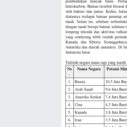
pembentukan minyak bumi. Perta
hidrokarbon. Batuan tersebut berasal d
oleh bakteri dan jamur. Kedua, batua
diatasnya terdapat batuan penutup s
tanah. Selain itu, sebelum terbentuk
dengan tanah berupa batuan sedimen te
lempeng tekonik dan aktivitas vulka
yang cenderung lebih rendah permuk
Kanada, dan Siberia. Sesungguhnya
Antartika dan daerah samudera. Di I
Indonesia barat.
Tulislah negara mana saja yang masih
No
Nama Negara
Potensi Mi
.
1.
Russia
10,5 Juta Bar
2.
Arab Saudi
9,6 Juta Bare
3.
Amerika Serikat
7,4 Juta Bare
4.
Cina
4,3 Juta Bare
5.
Kanada
3,8 Juta Bare
6.
Iran
3,5 Juta Bare