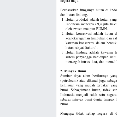
negara maju.
Berdasarkan fungsinya hutan di Indo
dan hutan lindung.
Hutan produksi adalah hutan yang
Indonesia mencapa 69,4 juta hek
oleh swasta maupun BUMN.
Hutan konservasi adalah hutan d
keanekaragaman tumbuhan dan satw
kawasan konservasi dalam bentuk
hutan rakyat (tahura).
Hutan lindung adalah kawasan h
sistem penyangga kehidupan untuk
mencegah intrusi laut, dan memeli
2. Minyak Bumi
Sumber daya alam berikutnya yang
(petroleum) atau dikenal juga sebag
kehijauan yang mudah terbakar yang 
bumi. Sebagaimana hutan, tidak se
Indonesia menjadi salah satu negar
sebaran minyak bumi dunia, tampak h
bumi.
Mengapa tidak setiap negara di 