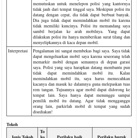
memutuskan untuk menelepon polisi yang kantornya
tidak jauh dari tempat tinggal saya. Meskipun polisi itu
datang dengan cepat, dia tidak dapat berbuat banyak.
Dia juga tidak dapat memindahkan mobil itu karena
tidak memiliki kuncinya. Polisi itu memandang saya
sambil berjalan ke arah mobilnya. Yang dapat
dilakukan polisi itu hanya memberikan surat tilang dan
menyelipkannya di kaca depan mobil.
Interpretasi
Pengalaman ini sangat membekas bagi saya. Saya tidak
dapat mengeluarkan mobil saya karena seseorang telah
memarkir mobil dengan semaunya di depan garasi
saya. Polisi yang saya harapkan datang membantu pun
tidak dapat memindahkan mobil itu. Kalau
memindahkan mobil itu, saya harus memecahkan
kacanya dan masuk ke dalamnya guna melepaskan tuas
rem tangan. Tujuannya agar mobil dapat didorong ke
tempat lain. Saya hanya dapat menunggu sampai
pemilik mobil itu datang. Agar tidak mengganggu
orang lain, parkirlah mobil di tempat yang sudah
disediakan!
Tokoh
To
Jenis Tokoh
ko
Perilaku baik
Perilaku buruk