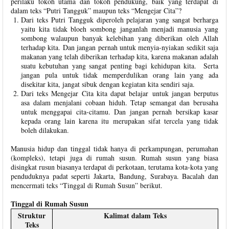
perilaku tokoh utama dan tokoh pendukung, baik yang terdapat di
dalam teks “Putri Tangguk” maupun teks “Mengejar Cita”?
Dari teks Putri Tangguk diperoleh pelajaran yang sangat berharga
yaitu kita tidak bloeh sombong janganlah menjadi manusia yang
sombong walaupun banyak kelebihan yang diberikan oleh Allah
terhadap kita. Dan jangan pernah untuk menyia-nyiakan sedikit saja
makanan yang telah diberikan terhadap kita, karena makanan adalah
suatu kebutuhan yang sangat penting bagi kehidupan kita. Serta
jangan pula untuk tidak memperdulikan orang lain yang ada
disekitar kita, jangat sibuk dengan kegiatan kita sendiri saja.
Dari teks Mengejar Cita kita dapat belajar untuk jangan berputus
asa dalam menjalani cobaan hiduh. Tetap semangat dan berusaha
untuk menggapai cita-citamu. Dan jangan pernah bersikap kasar
kepada orang lain karena itu merupakan sifat tercela yang tidak
boleh dilakukan.
Manusia hidup dan tinggal tidak hanya di perkampungan, perumahan
(kompleks), tetapi juga di rumah susun. Rumah susun yang biasa
disingkat rusun biasanya terdapat di perkotaan, terutama kota-kota yang
penduduknya padat seperti Jakarta, Bandung, Surabaya. Bacalah dan
mencermati teks “Tinggal di Rumah Susun” berikut.
Tinggal di Rumah Susun
Struktur
Kalimat dalam Teks
Teks