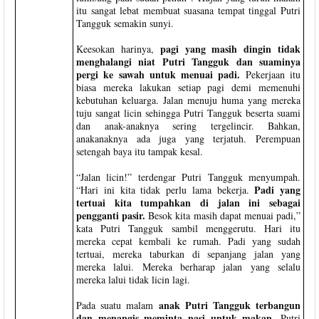
itu sangat lebat membuat suasana tempat tinggal Putri
Tangguk semakin sunyi.
pagi yang masih dingin tidak
Keesokan harinya,
menghalangi niat Putri Tangguk dan suaminya
pergi ke sawah untuk menuai padi.
Pekerjaan itu
biasa mereka lakukan setiap pagi demi memenuhi
kebutuhan keluarga. Jalan menuju huma yang mereka
tuju sangat licin sehingga Putri Tangguk beserta suami
dan anak-anaknya sering tergelincir. Bahkan,
anakanaknya ada juga yang terjatuh. Perempuan
setengah baya itu tampak kesal.
“Jalan licin!” terdengar Putri Tangguk menyumpah.
Padi yang
“Hari ini kita tidak perlu lama bekerja.
tertuai kita tumpahkan di jalan ini sebagai
pengganti pasir.
Besok kita masih dapat menuai padi,”
kata Putri Tangguk sambil menggerutu. Hari itu
mereka cepat kembali ke rumah. Padi yang sudah
tertuai, mereka taburkan di sepanjang jalan yang
mereka lalui. Mereka berharap jalan yang selalu
mereka lalui tidak licin lagi.
anak Putri Tangguk terbangun
Pada suatu malam
dan menangis meminta nasi untuk makan.
Putri