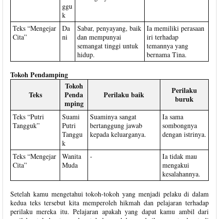
ggu
k
Teks “Mengejar
Da
Sabar, penyayang, baik
Ia memiliki perasaan
Cita”
ni
dan mempunyai
iri terhadap
semangat tinggi untuk
temannya yang
hidup.
bernama Tina.
Tokoh Pendamping
Tokoh
Perilaku
Teks
Penda
Perilaku baik
buruk
mping
Teks “Putri
Suami
Suaminya sangat
Ia sama
Tangguk”
Putri
bertanggung jawab
sombongnya
Tanggu
kepada keluarganya.
dengan istrinya.
k
Teks “Mengejar
Wanita
-
Ia tidak mau
Cita”
Muda
mengakui
kesalahannya.
Setelah kamu mengetahui tokoh-tokoh yang menjadi pelaku di dalam
kedua teks tersebut kita memperoleh hikmah dan pelajaran terhadap
perilaku mereka itu. Pelajaran apakah yang dapat kamu ambil dari