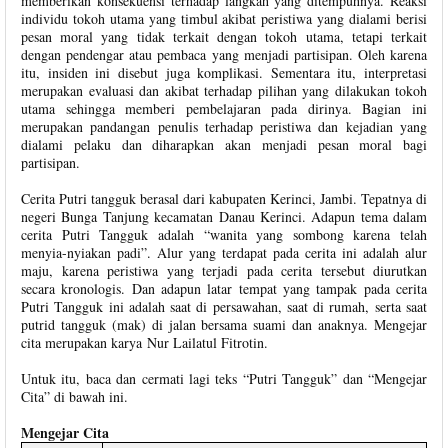
memberikan konsekuensi terhadap langkah yang ditempuhnya. Reaksi
individu tokoh utama yang timbul akibat peristiwa yang dialami berisi
pesan moral yang tidak terkait dengan tokoh utama, tetapi terkait
dengan pendengar atau pembaca yang menjadi partisipan. Oleh karena
itu, insiden ini disebut juga komplikasi. Sementara itu, interpretasi
merupakan evaluasi dan akibat terhadap pilihan yang dilakukan tokoh
utama sehingga memberi pembelajaran pada dirinya. Bagian ini
merupakan pandangan penulis terhadap peristiwa dan kejadian yang
dialami pelaku dan diharapkan akan menjadi pesan moral bagi
partisipan.
Cerita Putri tangguk berasal dari kabupaten Kerinci, Jambi. Tepatnya di
negeri Bunga Tanjung kecamatan Danau Kerinci. Adapun tema dalam
cerita Putri Tangguk adalah “wanita yang sombong karena telah
menyia-nyiakan padi”. Alur yang terdapat pada cerita ini adalah alur
maju, karena peristiwa yang terjadi pada cerita tersebut diurutkan
secara kronologis. Dan adapun latar tempat yang tampak pada cerita
Putri Tangguk ini adalah saat di persawahan, saat di rumah, serta saat
putrid tangguk (mak) di jalan bersama suami dan anaknya. Mengejar
cita merupakan karya Nur Lailatul Fitrotin.
Untuk itu, baca dan cermati lagi teks “Putri Tangguk” dan “Mengejar
Cita” di bawah ini.
Mengejar Cita