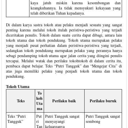
kaya jatuh miskin karena kesombongan dan
keangkuhannya. Ia tidak mensyukuri kekayaan yang
telah diberikan Tuhan kepadanya.
Di dalam karya sastra tokoh atau pelaku menjadi sesuatu yang sangat
penting karena melalui tokoh itulah peristiwa-peristiwa yang terjadi
diceritakan penulis. Tokoh dalam suatu cerita dapat dibagi, antara lain
tokoh utama dan tokoh pendukung. Tokoh utama merupakan pelaku
yang menjadi pusat perhatian dalam peristiwa-peristiwa yang terjadi,
sedangkan tokoh pendukung merupakan pelaku yang perannya hanya
sebagi pendamping tokoh utama agar jalan cerita yang diingini penulis
tercapai. Melalui watak dan perilaku tokohtokoh di dalam cerita itu,
pembaca dapat belajar. Teks “Putri Tangguk” dan “Mengejar Cita” di
atas juga memiliki pelaku yang penjadi tokoh utama dan tokoh
pendukung.
Tokoh Utama
To
koh
Teks
Perilaku baik
Perilaku buruk
Uta
ma
Teks “Putri
Put
Putri Tangguk sangat
Putri Tangguk sangat
Tangguk”
ri
menyayangi
sombong
Tan
keluarganya