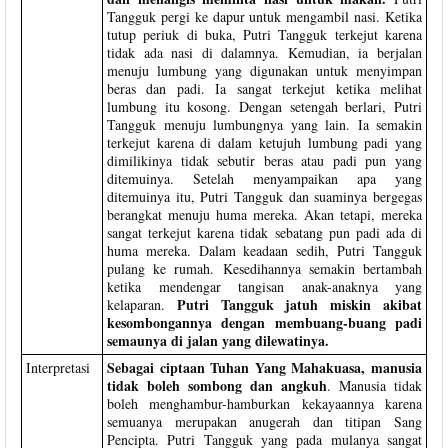
Tangguk pergi ke dapur untuk mengambil nasi. Ketika
tutup periuk di buka, Putri Tangguk terkejut karena
tidak ada nasi di dalamnya. Kemudian, ia berjalan
menuju lumbung yang digunakan untuk menyimpan
beras dan padi. Ia sangat terkejut ketika melihat
lumbung itu kosong. Dengan setengah berlari, Putri
Tangguk menuju lumbungnya yang lain. Ia semakin
terkejut karena di dalam ketujuh lumbung padi yang
dimilikinya tidak sebutir beras atau padi pun yang
ditemuinya. Setelah menyampaikan apa yang
ditemuinya itu, Putri Tangguk dan suaminya bergegas
berangkat menuju huma mereka. Akan tetapi, mereka
sangat terkejut karena tidak sebatang pun padi ada di
huma mereka. Dalam keadaan sedih, Putri Tangguk
pulang ke rumah. Kesedihannya semakin bertambah
ketika mendengar tangisan anak-anaknya yang
Putri Tangguk jatuh miskin akibat
kelaparan.
kesombongannya dengan membuang-buang padi
semaunya di jalan yang dilewatinya.
Sebagai ciptaan Tuhan Yang Mahakuasa, manusia
Interpretasi
tidak boleh sombong dan angkuh
. Manusia tidak
boleh menghambur-hamburkan kekayaannya karena
semuanya merupakan anugerah dan titipan Sang
Pencipta. Putri Tangguk yang pada mulanya sangat