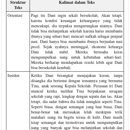
Struktur
Kalimat dalam Teks
Teks
Orientasi
Pagi itu Dani ingin sekali bersekolah, Akan tetapi,
karena kondisi keuangan keluarganya yang tidak
mencukupi, dia terpaksa mengurungkan niatnya. Dani
tidak bisa melanjutkan sekolah karena harus membantu
ibunya yang sehari-hari mencari nafkah sebagai penjual
nasi. Dani hanya bisa membantu ibunya berjualan nasi
pecel. Sejak ayahnya meninggal, ekonomi keluarga
Dani tidak stabil. Mereka berusaha keras
mengumpulkan uang untuk kebutuhan sehari-hari.
Mereka berharap mendapatkan rezeki lebih agar Dani
bisa bersekolah kembali.
Insiden
Ketika Dani berangkat menjajakan koran, tanpa
disangka dia bertemu dengan temannya yang bernama
Tina, anak seorang Kepala Sekolah. Perasaan iri Dani
muncul ketika melihat Tina berpakaian seragam
sekolah yang rapi, lengkap dengan sepatu dan tas. Akan
tetapi, dia sadar bahwa dia tidak mungkin seperti Tina.
Seperti biasa, dengan semangat yang luar biasa, Dani
benar-benar tak merasakan lelah meskipun terik
matahari siang itu begitu terasa di kulit. Dani masih
tetap semangat dan termotivasi untuk mengumpulkan
uang yang banyak agar bisa melanjutkan sekolah dan