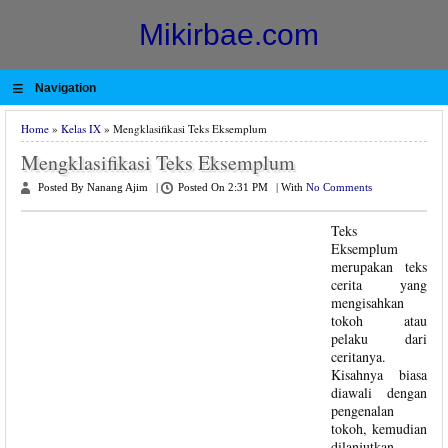
Mikirbae.com
≡
Navigation
Home
»
Kelas IX
» Mengklasifikasi Teks Eksemplum
Mengklasifikasi Teks Eksemplum
Posted By Nanang Ajim
|
Posted On 2:31 PM
|
With
No Comments
Teks
Eksemplum
merupakan teks
cerita yang
mengisahkan
tokoh atau
pelaku dari
ceritanya.
Kisahnya biasa
diawali dengan
pengenalan
tokoh, kemudian
dilanjutkan