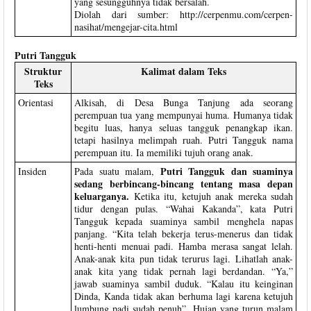
yang sesungguhnya tidak bersalah.
Diolah dari sumber: http://cerpenmu.com/cerpen-
nasihat/mengejar-cita.html
Putri Tangguk
Struktur
Kalimat dalam Teks
Teks
Orientasi
Alkisah, di Desa Bunga Tanjung ada seorang
perempuan tua yang mempunyai huma. Humanya tidak
begitu luas, hanya seluas tangguk penangkap ikan.
tetapi hasilnya melimpah ruah. Putri Tangguk nama
perempuan itu. Ia memiliki tujuh orang anak.
Putri Tangguk dan suaminya
Insiden
Pada suatu malam,
sedang berbincang-bincang tentang masa depan
keluarganya.
Ketika itu, ketujuh anak mereka sudah
tidur dengan pulas. “Wahai Kakanda”, kata Putri
Tangguk kepada suaminya sambil menghela napas
panjang. “Kita telah bekerja terus-menerus dan tidak
henti-henti menuai padi. Hamba merasa sangat lelah.
Anak-anak kita pun tidak terurus lagi. Lihatlah anak-
anak kita yang tidak pernah lagi berdandan. “Ya,”
jawab suaminya sambil duduk. “Kalau itu keinginan
Dinda, Kanda tidak akan berhuma lagi karena ketujuh
lumbung padi sudah penuh”. Hujan yang turun malam