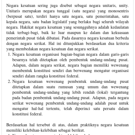
Negara kesatuan sering juga disebut sebagai negara unitaris, unity.
Unitaris merupakan negara tunggal (satu negara) yang monosentris
(berpusat satu), terdiri hanya satu negara, satu pemerintahan, satu
kepala negara, satu badan legislatif yang berlaku bagi seluruh wilayah
negara. Hakikat negara kesatuan yang sesungguhnya adalah kedaulatan
tidak terbagi-bagi, baik ke luar maupun ke dalam dan kekuasaan
pemerintah pusat tidak dibatasi. Pada dasarnya negara kesatuan berbeda
dengan negara serikat. Hal ini ditunjukkan berdasarkan dua kriteria
yang membedakan negara kesatuan dan negara serikat.
Negara kesatuan organisasi bagian-bagian negara dalam garis-garis
besarnya telah ditetapkan oleh pembentuk undang-undang pusat.
Adapun, dalam negara serikat, negara bagian memiliki wewenang
membentuk konstitusi sendiri dan berwenang mengatur organisasi
sendiri dalam rangka konstitusi federal.
Negara kesatuan wewenang pembentuk undang-undang pusat
ditetapkan dalam suatu rumusan yang umum dan wewenang
pembentuk undang-undang yang lebih rendah (lokal) tergantung
pada badan pembentuk undang-undang pusat. Adapun, pada negara
serikat wewenang pembentuk undang-undang adalah pusat untuk
mengatur hal-hal tertentu, telah diperinci satu persatu dalam
konstitusi federal.
Berdasarkan hal tersebut di atas, dalam praktiknya negara kesatuan
memiliki kelebihan-kelebihan sebagai berikut.