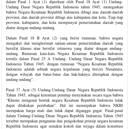
dalam Pasal 1 Ayat (1) diperkuat oleh Pasal 18 Ayat (1) Undang-
Undang Dasar Negara Republik Indonesia tahun 1945, menegaskan
bahwa Negara Kesatuan Republik Indonesia dibagi atas daerah-daerah
provinsi, dan daerah provinsi dibagi atas kabupaten dan kota. Tiap-tiap
provinsi, kabupaten, dan kota mempunyai pemerintahan daerah yang
diatur dengan undang-undang.
Dalam Pasal 18 B Ayat (2) yang berisi rumusan, bahwa negara
mengakui dan menghormati satuan-satuan pemerintahan daerah yang
bersifat khusus atau bersifat istimewa yang diatur dengan undang-
undang. Rumusan kata-kata Negara Kesatuan Republik Indonesia
tertulis dalam Pasal 25 A Undang- Undang Dasar Negara Republik
Indonesia Tahun 1945, dengan rumusan “Negara Kesatuan Republik
Indonesia adalah sebuah negara kepulauan yang berciri Nusantara,
dengan wilayah dan batas-batas dan hak-haknya ditetapkan dengan
undang-undang”.
Pasal 37 Ayat (5) Undang-Undang Dasar Negara Republik Indonesia
Tahun 1945, sebagai ketentuan penutup menyatakan secara tegas bahwa
“Khusus mengenai bentuk negara Kesatuan Republik Indonesia tidak
dapat dilakukan perubahan”. Hal ini menunjukan bahwa NKRI
merupakan harga mati dan tidak dapat diganggu gugat. Pasal-pasal
dalam Undang-Undang Dasar Negara Republik Indonesia Tahun 1945
tersebut merupakan penguatan dan pengokohan prinsip negara kesatuan
Republik Indonesia agar semakin kokoh dan terjaga dalam konstitusi