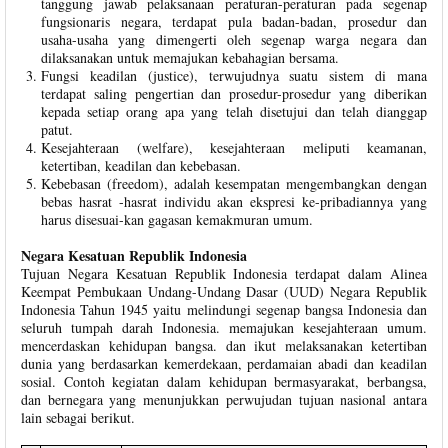
tanggung jawab pelaksanaan peraturan-peraturan pada segenap
fungsionaris negara, terdapat pula badan-badan, prosedur dan
usaha-usaha yang dimengerti oleh segenap warga negara dan
dilaksanakan untuk memajukan kebahagian bersama.
Fungsi keadilan (justice), terwujudnya suatu sistem di mana
terdapat saling pengertian dan prosedur-prosedur yang diberikan
kepada setiap orang apa yang telah disetujui dan telah dianggap
patut.
Kesejahteraan (welfare), kesejahteraan meliputi keamanan,
ketertiban, keadilan dan kebebasan.
Kebebasan (freedom), adalah kesempatan mengembangkan dengan
bebas hasrat -hasrat individu akan ekspresi ke-pribadiannya yang
harus disesuai-kan gagasan kemakmuran umum.
Negara Kesatuan Republik Indonesia
Tujuan Negara Kesatuan Republik Indonesia terdapat dalam Alinea
Keempat Pembukaan Undang-Undang Dasar (UUD) Negara Republik
Indonesia Tahun 1945 yaitu melindungi segenap bangsa Indonesia dan
seluruh tumpah darah Indonesia. memajukan kesejahteraan umum.
mencerdaskan kehidupan bangsa. dan ikut melaksanakan ketertiban
dunia yang berdasarkan kemerdekaan, perdamaian abadi dan keadilan
sosial. Contoh kegiatan dalam kehidupan bermasyarakat, berbangsa,
dan bernegara yang menunjukkan perwujudan tujuan nasional antara
lain sebagai berikut.