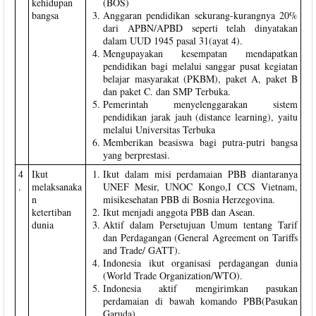
kehidupan
(BOS)
bangsa
Anggaran pendidikan sekurang-kurangnya 20%
dari APBN/APBD seperti telah dinyatakan
dalam UUD 1945 pasal 31(ayat 4).
Mengupayakan kesempatan mendapatkan
pendidikan bagi melalui sanggar pusat kegiatan
belajar masyarakat (PKBM), paket A, paket B
dan paket C. dan SMP Terbuka.
Pemerintah menyelenggarakan sistem
pendidikan jarak jauh (distance learning), yaitu
melalui Universitas Terbuka
Memberikan beasiswa bagi putra-putri bangsa
yang berprestasi.
4
Ikut
Ikut dalam misi perdamaian PBB diantaranya
.
melaksanaka
UNEF Mesir, UNOC Kongo,I CCS Vietnam,
n
misikesehatan PBB di Bosnia Herzegovina.
ketertiban
Ikut menjadi anggota PBB dan Asean.
dunia
Aktif dalam Persetujuan Umum tentang Tarif
dan Perdagangan (General Agreement on Tariffs
and Trade/ GATT).
Indonesia ikut organisasi perdagangan dunia
(World Trade Organization/WTO).
Indonesia aktif mengirimkan pasukan
perdamaian di bawah komando PBB(Pasukan
Garuda).