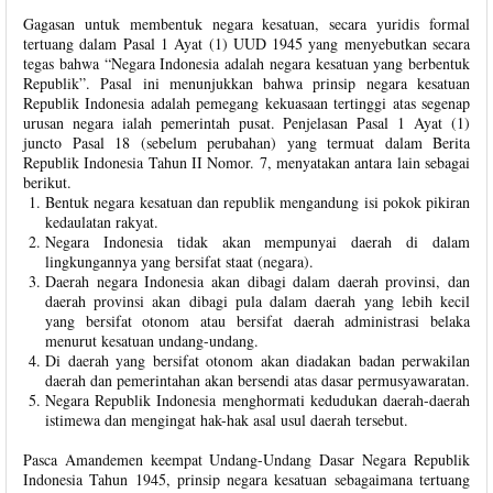
Gagasan untuk membentuk negara kesatuan, secara yuridis formal
tertuang dalam Pasal 1 Ayat (1) UUD 1945 yang menyebutkan secara
tegas bahwa “Negara Indonesia adalah negara kesatuan yang berbentuk
Republik”. Pasal ini menunjukkan bahwa prinsip negara kesatuan
Republik Indonesia adalah pemegang kekuasaan tertinggi atas segenap
urusan negara ialah pemerintah pusat. Penjelasan Pasal 1 Ayat (1)
juncto Pasal 18 (sebelum perubahan) yang termuat dalam Berita
Republik Indonesia Tahun II Nomor. 7, menyatakan antara lain sebagai
berikut.
Bentuk negara kesatuan dan republik mengandung isi pokok pikiran
kedaulatan rakyat.
Negara Indonesia tidak akan mempunyai daerah di dalam
lingkungannya yang bersifat staat (negara).
Daerah negara Indonesia akan dibagi dalam daerah provinsi, dan
daerah provinsi akan dibagi pula dalam daerah yang lebih kecil
yang bersifat otonom atau bersifat daerah administrasi belaka
menurut kesatuan undang-undang.
Di daerah yang bersifat otonom akan diadakan badan perwakilan
daerah dan pemerintahan akan bersendi atas dasar permusyawaratan.
Negara Republik Indonesia menghormati kedudukan daerah-daerah
istimewa dan mengingat hak-hak asal usul daerah tersebut.
Pasca Amandemen keempat Undang-Undang Dasar Negara Republik
Indonesia Tahun 1945, prinsip negara kesatuan sebagaimana tertuang