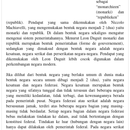
sebagai
“monarchieen”
(monarki) dan
“republieken”
(republik). Pendapat yang sama dikemukakan oleh Niccolo
Machiavelli, yang mengemukakan bentuk negara menjadi 2 (dua) yaitu
monarki dan republik. Di dalam bentuk negara sekaligus mengatur
mengenai sistem pemerintahannya. Menurut Leon Duguit monarki dan
republik merupakan bentuk pemerintahan (forme de gouvernement),
sedangkan yang dimaksud dengan bentuk negara adalah negara
kesatuan, negara serikat dan perserikatan negara-negara. Pendapat yang
dikemukakan oleh Leon Duguit lebih cocok digunakan dalam
perkembangan negara modern.
Jika dilihat dari bentuk negara yang berlaku umum di dunia maka
bentuk negara secara umum dibagi menjadi 2 (dua), yaitu negara
kesatuan dan negara federasi. Negara kesatuan merupakan bentuk
negara yang sifatnya tunggal dan tidak tersusun dari beberapa negara
yang memiliki kedaulatan, tidak terbagi, dan kewenangannya berada
pada pemerintah pusat. Negara federasi atau serikat adalah negara
bersusunan jamak, terdiri atas beberapa negara bagian yang masing-
masing tidak berdaulat. Setiap negara bagian dalam negara federasi
bebas melakukan tindakan ke dalam, asal tidak bertentangan dengan
konstitusi federal. Tindakan ke luar (hubungan dengan negara lain)
hanya dapat dilakukan oleh pemerintah federal. Pada negara serikat