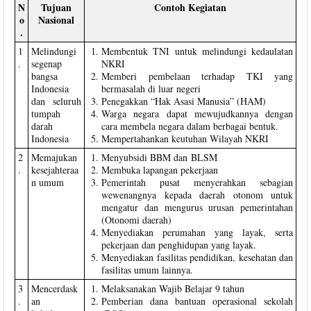
N
Tujuan
Contoh Kegiatan
o
Nasional
.
1
Melindungi
Membentuk TNI untuk melindungi kedaulatan
.
segenap
NKRI
bangsa
Memberi pembelaan terhadap TKI yang
Indonesia
bermasalah di luar negeri
dan seluruh
Penegakkan “Hak Asasi Manusia” (HAM)
tumpah
Warga negara dapat mewujudkannya dengan
darah
cara membela negara dalam berbagai bentuk.
Indonesia
Mempertahankan keutuhan Wilayah NKRI
2
Memajukan
Menyubsidi BBM dan BLSM
.
kesejahteraa
Membuka lapangan pekerjaan
n umum
Pemerintah pusat menyerahkan sebagian
wewenangnya kepada daerah otonom untuk
mengatur dan mengurus urusan pemerintahan
(Otonomi daerah)
Menyediakan perumahan yang layak, serta
pekerjaan dan penghidupan yang layak.
Menyediakan fasilitas pendidikan, kesehatan dan
fasilitas umum lainnya.
3
Mencerdask
Melaksanakan Wajib Belajar 9 tahun
.
an
Pemberian dana bantuan operasional sekolah