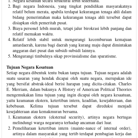
Negara kesatuan secara struktural lebih sederhana.
Bagi negara Indonesia, yang tingkat pendidikan masyarakatnya
relatif belum merata, apabila terdapat kekurangan tenaga ahli dalam
bidang pemerintahan maka kekurangan tenaga ahli tersebut dapat
disiapkan oleh pemeritah pusat.
Biaya personel lebih murah, tetapi jalur birokrasi lebih panjang dan
relatif memakan waktu.
Relatif lebih stabil untuk mengurangi kecemburuan kemajuan
antardaerah, karena bagi daerah yang kurang maju dapat dimintakan
anggaran dari pusat dan subsidi-subsidi lainnya.
Mengurangi timbulnya sikap provinsialisme dan sparatisme.
Tujuan Negara Kesatuan
Setiap negara dibentuk tentu bukan tanpa tujuan. Tujuan negara adalah
suatu sasaran yang hendak dicapai oleh suatu negara, merupakan ide
yang bersifat abstrak-ideal berisi harapan yang dicita-citakan. Charles
E. Merriam, dalam bukunya A History of American Political Theories
mengemukakan lima tujuan yang ingin dicapai oleh negara kesaatuan,
yaitu keamanan ekstern, ketertiban intern, keadilan, kesejahteraan, dan
kebebasan. Kelima tujuan tersebut dapat direduksi menjadi
kesejahteraan atau kemakmuran bersama.
Keamanan ekstern (eksternal security), artinya negara bertugas
melindungi warga negaranya terhadap ancaman dari luar.
Pemeliharaan ketertiban intern (mainte-nance of internal order),
artinya dalam masyarakat yang tertib terdapat pembagian kerja dan