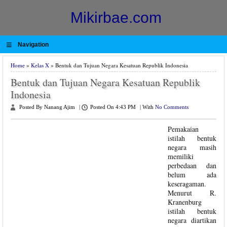
Mikirbae.com
≡
Navigation
Home
»
Kelas X
» Bentuk dan Tujuan Negara Kesatuan Republik Indonesia
Bentuk dan Tujuan Negara Kesatuan Republik
Indonesia
Posted By Nanang Ajim
|
Posted On 4:43 PM
|
With
No Comments
Pemakaian
istilah bentuk
negara masih
memiliki
perbedaan dan
belum ada
keseragaman.
Menurut R.
Kranenburg
istilah bentuk
negara diartikan