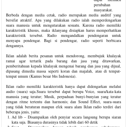
perubahan
masyarakat.
Berbeda dengan media cetak, radio merupakan media auditif yang
bersifat atraktif. Apa yang dilakukan radio ialah memperdengarkan
suara manusia untuk mengutarakan sesuatu. Karena radio memiliki
karakteristik khusus, maka iklanyang disiapkan harus memperhatikan
karakteristik tersebut. Radio mengandalkan pendengaran untuk
menyapa pendengar. Bagi si pendengar, radio seperti berbicara
dengannya.
Iklan adalah berita pesanan untuk mendorong, membujuk khalayak
ramai agar tertarik pada barang dan jasa yang ditawarkan,
pemberitahuan kepada khalayak mengenai barang dan jasa yang dijual,
dipasang dimedia massa seperti koran dan majalah, atau di tempat-
tempat umum (Kamus besar bhs Indonesia).
Iklan radio memiliki karakteristik hanya dapat didengarkan melalui
audio (suara) saja.Suara tersebut dapat berupa Voice, suara/kata-kata
manusia yang teratur; Musik, perpaduan bunyi-bunyian yang teratur
dengan ritme tertentu dan harmonis; dan Sound Effect, suara-suara
yang tidak beraturan maupun efek suara alam Iklan radio terdiri dari
beberapa jenis, yaitu:
Ad lib – Disampaikan oleh penyiar secara langsung berupa siaran
kata saja. Biasanya durasinya tidak lebih dari 60 detik