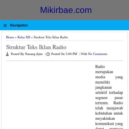
Mikirbae.com
≡
Navigation
Home
»
Kelas XII
» Struktur Teks Iklan Radio
Struktur Teks Iklan Radio
Posted By Nanang Ajim
|
Posted On 5:04 PM
|
With
No Comments
Radio
merupakan
media yang
memiliki
jangkauan
selektif terhadap
segmen pasar
tertentu. Radio
telah menjawab
kebutuhan untuk
meyakinkan
komunikasi yang
dapat memacu