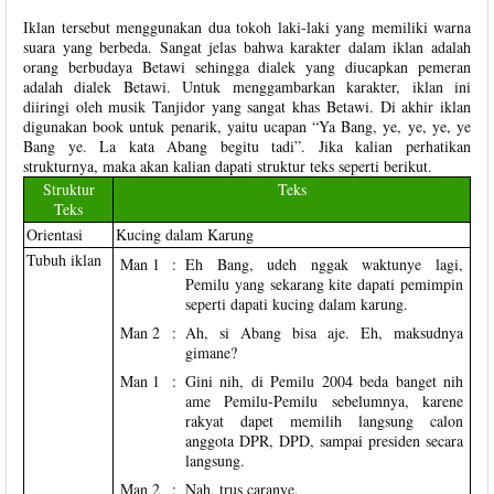
Iklan tersebut menggunakan dua tokoh laki-laki yang memiliki warna
suara yang berbeda. Sangat jelas bahwa karakter dalam iklan adalah
orang berbudaya Betawi sehingga dialek yang diucapkan pemeran
adalah dialek Betawi. Untuk menggambarkan karakter, iklan ini
diiringi oleh musik Tanjidor yang sangat khas Betawi. Di akhir iklan
digunakan book untuk penarik, yaitu ucapan “Ya Bang, ye, ye, ye, ye
Bang ye. La kata Abang begitu tadi”. Jika kalian perhatikan
strukturnya, maka akan kalian dapati struktur teks seperti berikut.
Struktur
Teks
Teks
Orientasi
Kucing dalam Karung
Tubuh iklan
Man 1
:
Eh Bang, udeh nggak waktunye lagi,
Pemilu yang sekarang kite dapati pemimpin
seperti dapati kucing dalam karung.
Man 2
:
Ah, si Abang bisa aje. Eh, maksudnya
gimane?
Man 1
:
Gini nih, di Pemilu 2004 beda banget nih
ame Pemilu-Pemilu sebelumnya, karene
rakyat dapet memilih langsung calon
anggota DPR, DPD, sampai presiden secara
langsung.
Man 2
:
Nah, trus caranye.