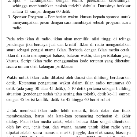
Spot – Disampaikan dengan teknik perekaman sebelumnya,
sehingga membutuhkan naskah terlebih dahulu. Durasinya berkisar
antara 15 sampai dengan 60 detik.
Sponsor Program – Pemberian waktu khusus kepada sponsor untuk
menyampaikan pesan dengan cara membiayai sebuah program acara
radio
Pada teks iklan di radio, iklan akan memiliki nilai tinggi di telinga
pendengar jika berdaya jual dan kreatif. Iklan di radio mengandalkan
suara sebagai pengisi utama iklan. Berbeda dengan iklan media cetak,
iklan di radio mempunyai bahasa, batasan waktu, dan peristilahan yang
khusus. Script iklan radio menggunakan kode tertentu yang diketahui
secara umum oleh kalangan periklanan.
Waktu untuk iklan radio dibatasi oleh durasi dan dihitung berdasarkan
detik. Ketentuan pengaturan waktu dalam iklan radio umumnya 60
detik (ada yang 30 atau 45 detik), 5-10 detik pertama sebagai building
situation (pendengar sudah tahu setting dan tokoh), detik ke-11 sampai
dengan 45 berisi konflik, detik ke-45 hingga 60 berisi solusi.
Untuk membuat iklan radio lebih menarik, tidak datar, dan tidak
membosankan, harus ada kata-kata pemancing perhatian di akhir
dialog. Pada iklan media cetak, selain bahasa iklan sangat ditentukan
oleh lay out, jenis font, dan warna, namun untuk iklan radio yang
dipakai adalah suara manusia, musik, jinggle, dan efek suara, biasanya