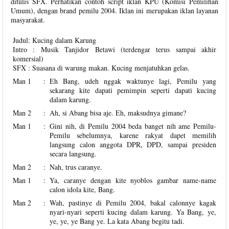
ditulis SFX. Perhatikan contoh script iklan KPU (Komisi Pemilihan
Umum), dengan brand pemilu 2004. Iklan ini merupakan iklan layanan
masyarakat.
Judul: Kucing dalam Karung
Intro : Musik Tanjidor Betawi (terdengar terus sampai akhir
komersial)
SFX : Suasana di warung makan. Kucing menjatuhkan gelas.
Man 1
:
Eh Bang, udeh nggak waktunye lagi, Pemilu yang
sekarang kite dapati pemimpin seperti dapati kucing
dalam karung.
Man 2
:
Ah, si Abang bisa aje. Eh, maksudnya gimane?
Man 1
:
Gini nih, di Pemilu 2004 beda banget nih ame Pemilu-
Pemilu sebelumnya, karene rakyat dapet memilih
langsung calon anggota DPR, DPD, sampai presiden
secara langsung.
Man 2
:
Nah, trus caranye.
Man 1
:
Ya, caranye dengan kite nyoblos gambar name-name
calon idola kite, Bang.
Man 2
:
Wah, pastinye di Pemilu 2004, bakal calonnye kagak
nyari-nyari seperti kucing dalam karung. Ya Bang, ye,
ye, ye, ye Bang ye. La kata Abang begitu tadi.