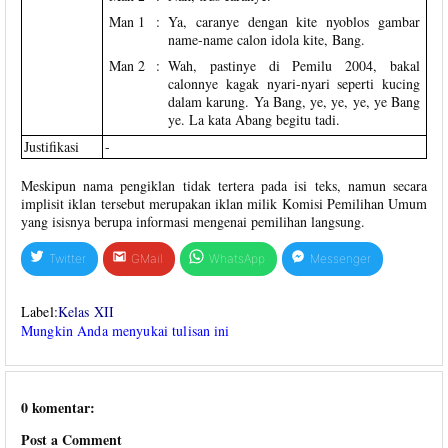
Man 1
:
Ya, caranye dengan kite nyoblos gambar
name-name calon idola kite, Bang.
Man 2
:
Wah, pastinye di Pemilu 2004, bakal
calonnye kagak nyari-nyari seperti kucing
dalam karung. Ya Bang, ye, ye, ye, ye Bang
ye. La kata Abang begitu tadi.
Justifikasi
-
Meskipun nama pengiklan tidak tertera pada isi teks, namun secara
implisit iklan tersebut merupakan iklan milik Komisi Pemilihan Umum
yang isisnya berupa informasi mengenai pemilihan langsung.
Twitter
GMail
WhatsApp
Messenger
Label:
Kelas XII
Mungkin Anda menyukai tulisan ini
0 komentar:
Post a Comment