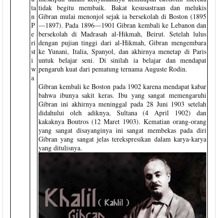
ta
tidak begitu membaik. Bakat kesusastraan dan melukis
n
Gibran mulai menonjol sejak ia bersekolah di Boston (1895
P
—1897). Pada 1896—1901 Gibran kembali ke Lebanon dan
e
bersekolah di Madrasah al-Hikmah, Beirut. Setelah lulus
ri
dengan pujian tinggi dari al-Hikmah, Gibran mengembara
st
ke Yunani, Italia, Spanyol, dan akhirnya menetap di Paris
i
untuk belajar seni. Di sinilah ia belajar dan mendapat
w
pengaruh kuat dari pematung ternama Auguste Rodin.
a
Gibran kembali ke Boston pada 1902 karena mendapat kabar
bahwa ibunya sakit keras. Ibu yang sangat memengaruhi
Gibran ini akhirnya meninggal pada 28 Juni 1903 setelah
didahului oleh adiknya, Sultana (4 April 1902) dan
kakaknya Boutros (12 Maret 1903). Kematian orang-orang
yang sangat disayanginya ini sangat membekas pada diri
Gibran yang sangat jelas terekspresikan dalam karya-karya
yang ditulisnya.