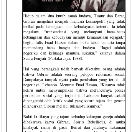
Hidup dalam dua kutub ranah budaya, Timur dan Barat,
Gibran menjelma menjadi manusia kosmopolit yang tidak
terikat pada kebangsaan dan kebudayaan tertentu. Ia telah
megalami “transendensi yang melampaui batas-batas
kebangsaan dan kebudayaan menuju kemanusiaan sejagad,”
begitu tulis Fuad Hassan dalam buku tabat manusia tanpa
memandang batas bangsa dan budaya. “Jagad adalah
negeriku dan keluarga manusia sukuku,” katanya dalam
Suara Penyair (Pustaka Jaya, 1988).
Hal yang barangkali tidak banyak diketahui orang adalah
bahwa Gibran adalah seorang pelopor reformasi sosial.
Dampaknya tampak nyata pada perubahan yang terjadi di
negerinya, Lebanon. Menurut Fuad Hassan, “Kiranya tidak
keliru untuk menyimpulkan bahwa meluncurnya proses
perubahan sosial yang terjadi di Lebanon banyak sekali
dipengaruhi oleh kritik sosial yang secara tajam dan gencar
dilancarkan Gibran melalui tulisan-tulisannya.”
Bukti kritiknya yang tajam terhadap kalangan gereja adalah
dibakarnya karya Gibran, Spirits Rebellious, di muka
khalayak ramai di pasar Beirut dan jatuhnya hukuman