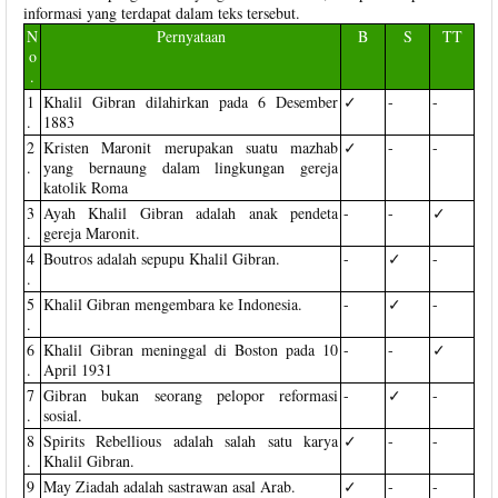
informasi yang terdapat dalam teks tersebut.
N
Pernyataan
B
S
TT
o
.
1
Khalil Gibran dilahirkan pada 6 Desember
✓
-
-
.
1883
2
Kristen Maronit merupakan suatu mazhab
✓
-
-
.
yang bernaung dalam lingkungan gereja
katolik Roma
3
Ayah Khalil Gibran adalah anak pendeta
-
-
✓
.
gereja Maronit.
4
Boutros adalah sepupu Khalil Gibran.
-
✓
-
.
5
Khalil Gibran mengembara ke Indonesia.
-
✓
-
.
6
Khalil Gibran meninggal di Boston pada 10
-
-
✓
.
April 1931
7
Gibran bukan seorang pelopor reformasi
-
✓
-
.
sosial.
8
Spirits Rebellious adalah salah satu karya
✓
-
-
.
Khalil Gibran.
9
May Ziadah adalah sastrawan asal Arab.
✓
-
-