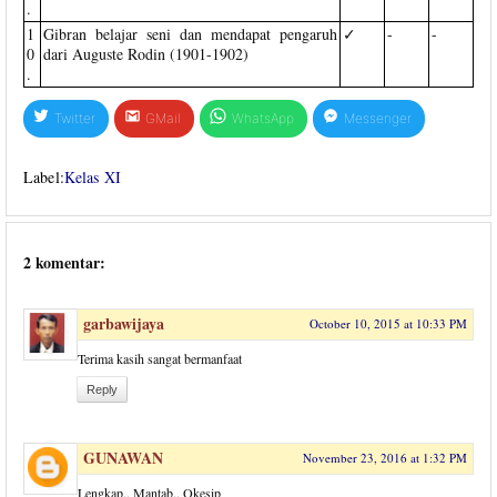
.
1
Gibran belajar seni dan mendapat pengaruh
✓
-
-
0
dari Auguste Rodin (1901-1902)
.
Twitter
GMail
WhatsApp
Messenger
Label:
Kelas XI
2 komentar:
garbawijaya
October 10, 2015 at 10:33 PM
Terima kasih sangat bermanfaat
Reply
GUNAWAN
November 23, 2016 at 1:32 PM
Lengkap.. Mantab.. Okesip