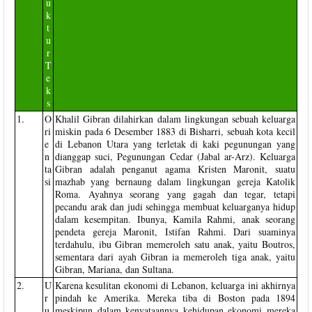
u
k
t
u
r
T
e
k
s
1.
O
Khalil Gibran dilahirkan dalam lingkungan sebuah keluarga
ri
miskin pada 6 Desember 1883 di Bisharri, sebuah kota kecil
e
di Lebanon Utara yang terletak di kaki pegunungan yang
n
dianggap suci, Pegunungan Cedar (Jabal ar-Arz). Keluarga
ta
Gibran adalah penganut agama Kristen Maronit, suatu
si
mazhab yang bernaung dalam lingkungan gereja Katolik
Roma. Ayahnya seorang yang gagah dan tegar, tetapi
pecandu arak dan judi sehingga membuat keluarganya hidup
dalam kesempitan. Ibunya, Kamila Rahmi, anak seorang
pendeta gereja Maronit, Istifan Rahmi. Dari suaminya
terdahulu, ibu Gibran memeroleh satu anak, yaitu Boutros,
sementara dari ayah Gibran ia memeroleh tiga anak, yaitu
Gibran, Mariana, dan Sultana.
2.
U
Karena kesulitan ekonomi di Lebanon, keluarga ini akhirnya
r
pindah ke Amerika. Mereka tiba di Boston pada 1894
u
meskipun dalam kenyataannya kehidupan ekonomi mereka