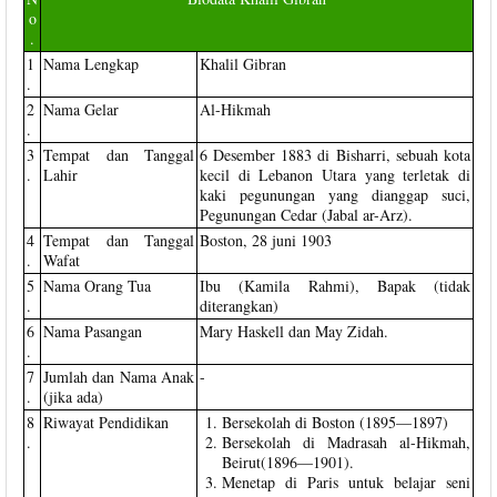
o
.
1
Nama Lengkap
Khalil Gibran
.
2
Nama Gelar
Al-Hikmah
.
3
Tempat dan Tanggal
6 Desember 1883 di Bisharri, sebuah kota
.
Lahir
kecil di Lebanon Utara yang terletak di
kaki pegunungan yang dianggap suci,
Pegunungan Cedar (Jabal ar-Arz).
4
Tempat dan Tanggal
Boston, 28 juni 1903
.
Wafat
5
Nama Orang Tua
Ibu (Kamila Rahmi), Bapak (tidak
.
diterangkan)
6
Nama Pasangan
Mary Haskell dan May Zidah.
.
7
Jumlah dan Nama Anak
-
.
(jika ada)
8
Riwayat Pendidikan
Bersekolah di Boston (1895—1897)
.
Bersekolah di Madrasah al-Hikmah,
Beirut(1896—1901).
Menetap di Paris untuk belajar seni