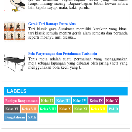
fungsi masing-masing. Bagian-bagian tubuh hewan antara
lain kepala sayap, mata, kaki, paruh...
Gerak Tari Rantaya Putra Alus
Tari klasik gaya Surakarta memiliki karakter yang khas,
tari klasik semula meniru gerak alam semesta dan pertanda
seperti mbanyu mili (sesua...
Pola Penyerangan dan Pertahanan Tenismeja
Tenis meja adalah suatu permainan yang menggunakan
meja sebagai lapangan yang dibatasi oleh jaring (net) yang
menggunakan bola kecil yang t...
LABELS
Budaya Banyumasan
Kelas II
Kelas III
Kelas IV
Kelas IX
Kelas V
Kelas VI
Kelas VII
Kelas VIII
Kelas X
Kelas XI
Kelas XII
PAUD
Pengetahuan
SMK