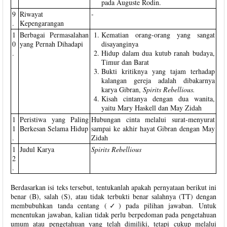
pada Auguste Rodin.
9
Riwayat
-
.
Kepengarangan
1
Berbagai Permasalahan
Kematian orang-orang yang sangat
0
yang Pernah Dihadapi
disayanginya
.
Hidup dalam dua kutub ranah budaya,
Timur dan Barat
Bukti kritiknya yang tajam terhadap
kalangan gereja adalah dibakarnya
karya Gibran,
Spirits Rebellious.
Kisah cintanya dengan dua wanita,
yaitu Mary Haskell dan May Zidah
1
Peristiwa yang Paling
Hubungan cinta melalui surat-menyurat
1
Berkesan Selama Hidup
sampai ke akhir hayat Gibran dengan May
.
Zidah
1
Judul Karya
Spirits Rebellious
2
.
Berdasarkan isi teks tersebut, tentukanlah apakah pernyataan berikut ini
benar (B), salah (S), atau tidak terbukti benar salahnya (TT) dengan
membubuhkan tanda centang (✓) pada pilihan jawaban. Untuk
menentukan jawaban, kalian tidak perlu berpedoman pada pengetahuan
umum atau pengetahuan yang telah dimiliki, tetapi cukup melalui