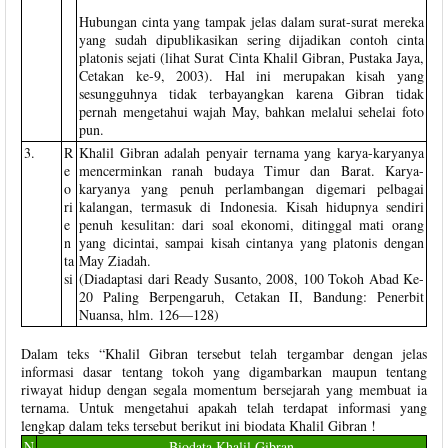
Hubungan cinta yang tampak jelas dalam surat-surat mereka
yang sudah dipublikasikan sering dijadikan contoh cinta
platonis sejati (lihat Surat Cinta Khalil Gibran, Pustaka Jaya,
Cetakan ke-9, 2003). Hal ini merupakan kisah yang
sesungguhnya tidak terbayangkan karena Gibran tidak
pernah mengetahui wajah May, bahkan melalui sehelai foto
pun.
3.
R
Khalil Gibran adalah penyair ternama yang karya-karyanya
e
mencerminkan ranah budaya Timur dan Barat. Karya-
o
karyanya yang penuh perlambangan digemari pelbagai
ri
kalangan, termasuk di Indonesia. Kisah hidupnya sendiri
e
penuh kesulitan: dari soal ekonomi, ditinggal mati orang
n
yang dicintai, sampai kisah cintanya yang platonis dengan
ta
May Ziadah.
si
(Diadaptasi dari Ready Susanto, 2008, 100 Tokoh Abad Ke-
20 Paling Berpengaruh, Cetakan II, Bandung: Penerbit
Nuansa, hlm. 126—128)
Dalam teks “Khalil Gibran tersebut telah tergambar dengan jelas
informasi dasar tentang tokoh yang digambarkan maupun tentang
riwayat hidup dengan segala momentum bersejarah yang membuat ia
ternama. Untuk mengetahui apakah telah terdapat informasi yang
lengkap dalam teks tersebut berikut ini biodata Khalil Gibran !
N
Biodata Khalil Gibran