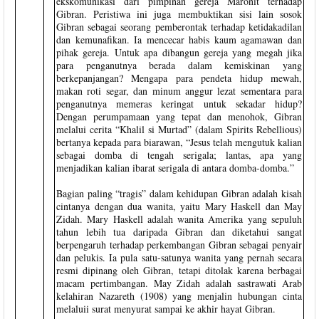
ekskomunikasi dari pimpinan gereja Maronit terhadap
Gibran. Peristiwa ini juga membuktikan sisi lain sosok
Gibran sebagai seorang pemberontak terhadap ketidakadilan
dan kemunafikan. Ia mencecar habis kaum agamawan dan
pihak gereja. Untuk apa dibangun gereja yang megah jika
para penganutnya berada dalam kemiskinan yang
berkepanjangan? Mengapa para pendeta hidup mewah,
makan roti segar, dan minum anggur lezat sementara para
penganutnya memeras keringat untuk sekadar hidup?
Dengan perumpamaan yang tepat dan menohok, Gibran
melalui cerita “Khalil si Murtad” (dalam Spirits Rebellious)
bertanya kepada para biarawan, “Jesus telah mengutuk kalian
sebagai domba di tengah serigala; lantas, apa yang
menjadikan kalian ibarat serigala di antara domba-domba.”
Bagian paling “tragis” dalam kehidupan Gibran adalah kisah
cintanya dengan dua wanita, yaitu Mary Haskell dan May
Zidah. Mary Haskell adalah wanita Amerika yang sepuluh
tahun lebih tua daripada Gibran dan diketahui sangat
berpengaruh terhadap perkembangan Gibran sebagai penyair
dan pelukis. Ia pula satu-satunya wanita yang pernah secara
resmi dipinang oleh Gibran, tetapi ditolak karena berbagai
macam pertimbangan. May Zidah adalah sastrawati Arab
kelahiran Nazareth (1908) yang menjalin hubungan cinta
melaluii surat menyurat sampai ke akhir hayat Gibran.