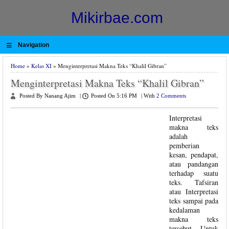
Mikirbae.com
≡
Navigation
Home
»
Kelas XI
» Menginterpretasi Makna Teks “Khalil Gibran”
Menginterpretasi Makna Teks “Khalil Gibran”
Posted By Nanang Ajim
|
Posted On 5:16 PM
|
With
2 Comments
Interpretasi
makna teks
adalah
pemberian
kesan, pendapat,
atau pandangan
terhadap suatu
teks. Tafsiran
atau Interpretasi
teks sampai pada
kedalaman
makna teks
tersebut. Untuk