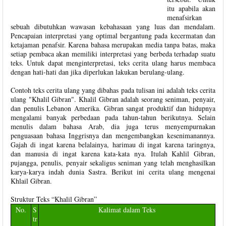
itu apabila akan
menafsirkan
sebuah dibutuhkan wawasan kebahasaan yang luas dan mendalam.
Pencapaian interpretasi yang optimal bergantung pada kecermatan dan
ketajaman penafsir. Karena bahasa merupakan media tanpa batas, maka
setiap pembaca akan memiliki interpretasi yang berbeda terhadap suatu
teks. Untuk dapat menginterpretasi, teks cerita ulang harus membaca
dengan hati-hati dan jika diperlukan lakukan berulang-ulang.
Contoh teks cerita ulang yang dibahas pada tulisan ini adalah teks cerita
ulang "Khalil Gibran". Khalil Gibran adalah seorang seniman, penyair,
dan penulis Lebanon Amerika. Gibran sangat produktif dan hidupnya
mengalami banyak perbedaan pada tahun-tahun berikutnya. Selain
menulis dalam bahasa Arab, dia juga terus menyempurnakan
penguasaan bahasa Inggrisnya dan mengembangkan kesenimanannya.
Gajah di ingat karena belalainya, harimau di ingat karena taringnya,
dan manusia di ingat karena kata-kata nya. Itulah Kahlil Gibran,
pujangga, penulis, penyair sekaligus seniman yang telah menghasilkan
karya-karya indah dunia Sastra. Berikut ini cerita ulang mengenai
Khlail Gibran.
Struktur Teks “Khalil Gibran”
No.
S
Kalimat dalam Teks
tr