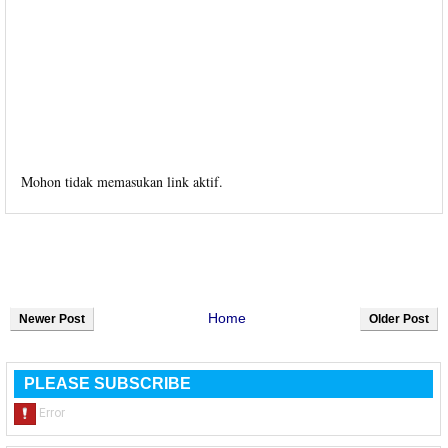
Mohon tidak memasukan link aktif.
Home
Newer Post
Older Post
PLEASE SUBSCRIBE