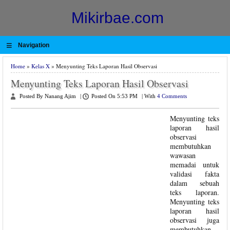
Mikirbae.com
≡
Navigation
Home
»
Kelas X
» Menyunting Teks Laporan Hasil Observasi
Menyunting Teks Laporan Hasil Observasi
Posted By Nanang Ajim
|
Posted On 5:53 PM
|
With
4 Comments
Menyunting teks
laporan hasil
observasi
membutuhkan
wawasan
memadai untuk
validasi fakta
dalam sebuah
teks laporan.
Menyunting teks
laporan hasil
observasi juga
membutuhkan