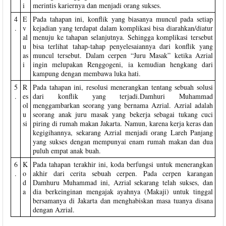
i
merintis kariernya dan menjadi orang sukses.
4
E
Pada tahapan ini, konflik yang biasanya muncul pada setiap
.
v
kejadian yang terdapat dalam komplikasi bisa diarahkan/diatur
al
menuju ke tahapan selanjutnya. Sehingga komplikasi tersebut
u
bisa terlihat tahap-tahap penyelesaiannya dari konflik yang
as
muncul tersebut. Dalam cerpen “Juru Masak” ketika Azrial
i
ingin melupakan Renggogeni, ia kemudian hengkang dari
kampung dengan membawa luka hati.
5
R
Pada tahapan ini, resolusi menerangkan tentang sebuah solusi
.
es
dari konflik yang terjadi.Damhuri Muhammad
ol
menggambarkan seorang yang bernama Azrial. Azrial adalah
u
seorang anak juru masak yang bekerja sebagai tukang cuci
si
piring di rumah makan Jakarta. Namun, karena kerja keras dan
kegigihannya, sekarang Azrial menjadi orang Lareh Panjang
yang sukses dengan mempunyai enam rumah makan dan dua
puluh empat anak buah.
6
K
Pada tahapan terakhir ini, koda berfungsi untuk menerangkan
.
o
akhir dari cerita sebuah cerpen. Pada cerpen karangan
d
Damhuru Muhammad ini, Azrial sekarang telah sukses, dan
a
dia berkeinginan mengajak ayahnya (Makaji) untuk tinggal
bersamanya di Jakarta dan menghabiskan masa tuanya disana
dengan Azrial.