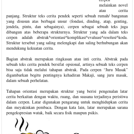
melainkan novel
atau cerita
panjang. Struktur teks cerita pendek seperti sebuah rumah/ bangunan
yang disusun atas berbagai unsur (fondasi, dinding, atap, genting,
jendela, pintu, dan sebagainya), cerpen sebagai sebuah teks juga
dibangun atas beberapa strukturnya. Struktur yang ada dalam teks
cerpen adalah abstrak^orientasi^komplikasi^evaluasi^resolusi^koda.
Struktur tersebut yang saling melengkapi dan saling berhubungan akan
mendukung kekuatan cerita.
Bagian abstrak merupakan ringkasan atau inti cerita. Abstrak pada
sebuah teks cerita pendek bersifat opsional, artinya sebuah teks cerpen
bisa saja tidak melalui tahapan abstrak. Pada cerpen “Juru Masak”
digambarkan begitu pentingnya kehadiran Makaji, sang juru masak,
dalam sebuah perhelatan.
Tahapan orientasi merupakan struktur yang berisi pengenalan latar
cerita berkaitan dengan waktu, ruang, dan suasana terjadinya peristiwa
dalam cerpen. Latar digunakan pengarang untuk menghidupkan cerita
dan meyakinkan pembaca. Dengan kata lain, latar merupakan sarana
pengekspresian watak, baik secara fisik maupun psikis.