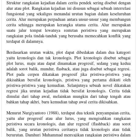
Struktur rangkaian kejadian dalam cerita pendek sering disebut dengan
alur atau plot. Rangkaian kejadian ini disusun sebagai sebuah interrelasi
fungsional yang sekaligus menandai urutan bagian dalam keseluruhan
cerita. Alur merupakan perpaduan antara unsur-unsur yang membangun
cerita sehingga merupakan kerangka utama cerita. Alur merupakan
suatu jalur tempat lewatnya rentetan peristiwa yang merupakan
rangkaian pola tindak-tanduk yang berusaha memecahkan konflik yang
terdapat di dalamnya.
Berdasarkan urutan waktu, plot dapat dibedakan dalam dua kategori
yaitu kronologis dan tak kronologis. Plot kronologis disebut sebagai
plot lurus, maju atau dapat dinamakan progresif, sedang yang kedua
adalah sorot balik, mundur, flasback, atau juga disebut sebagai regresi.
Plot pada cerpen dikatakan progresif jika pristiwa-pristiwa yang
dikisahkan bersifat kronologis, pristiwa yang pertama diikuti oleh
pristiwa-pristiwa yang kemudian. Selanjutnya sebuah novel dikatakan
regresi jika urutan kejadian tidak bersifat kronologis. Cerita tidak
dimulai dari tahap awal, melainkan mungkin dari tahap tengah atau
bahkan tahap akhri, baru kemudian tahap awal cerita dikisahkan.
Menurut Nurgiyantoro (1988), terdapat dua teknik penyampaian cerita,
yaitu alur progresif atau alur lurus, yang mengisahkan rangkaian
peristiwa secara kronologis, dan alur regresif (flashback) atau sorot
balik, yang urutan peristiwa ceritanya tidak kronologis atau tidak
berurutan. Damhuri Muhammad menyajikan rangkaian peristiwa dalam