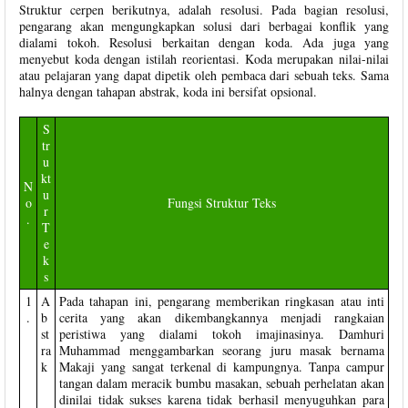
Struktur cerpen berikutnya, adalah resolusi. Pada bagian resolusi,
pengarang akan mengungkapkan solusi dari berbagai konflik yang
dialami tokoh. Resolusi berkaitan dengan koda. Ada juga yang
menyebut koda dengan istilah reorientasi. Koda merupakan nilai-nilai
atau pelajaran yang dapat dipetik oleh pembaca dari sebuah teks. Sama
halnya dengan tahapan abstrak, koda ini bersifat opsional.
S
tr
u
kt
N
u
o
Fungsi Struktur Teks
r
.
T
e
k
s
1
A
Pada tahapan ini, pengarang memberikan ringkasan atau inti
.
b
cerita yang akan dikembangkannya menjadi rangkaian
st
peristiwa yang dialami tokoh imajinasinya. Damhuri
ra
Muhammad menggambarkan seorang juru masak bernama
k
Makaji yang sangat terkenal di kampungnya. Tanpa campur
tangan dalam meracik bumbu masakan, sebuah perhelatan akan
dinilai tidak sukses karena tidak berhasil menyuguhkan para