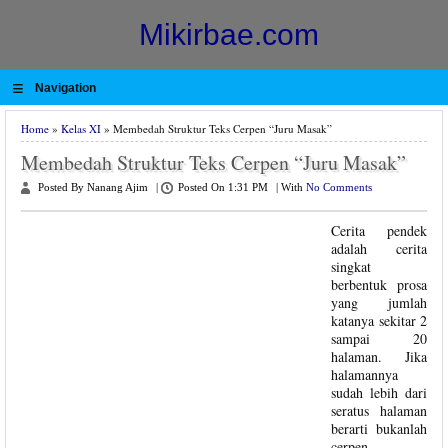
Mikirbae.com
≡
Navigation
Home
»
Kelas XI
» Membedah Struktur Teks Cerpen “Juru Masak”
Membedah Struktur Teks Cerpen “Juru Masak”
Posted By Nanang Ajim
|
Posted On 1:31 PM
|
With
No Comments
Cerita pendek
adalah cerita
singkat
berbentuk prosa
yang jumlah
katanya sekitar 2
sampai 20
halaman. Jika
halamannya
sudah lebih dari
seratus halaman
berarti bukanlah
cerpen