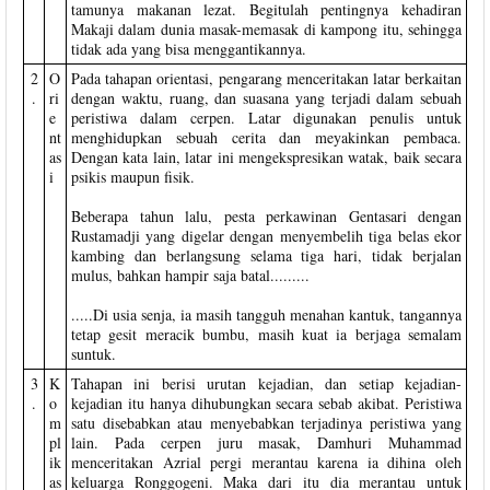
tamunya makanan lezat. Begitulah pentingnya kehadiran
Makaji dalam dunia masak-memasak di kampong itu, sehingga
tidak ada yang bisa menggantikannya.
2
O
Pada tahapan orientasi, pengarang menceritakan latar berkaitan
.
ri
dengan waktu, ruang, dan suasana yang terjadi dalam sebuah
e
peristiwa dalam cerpen. Latar digunakan penulis untuk
nt
menghidupkan sebuah cerita dan meyakinkan pembaca.
as
Dengan kata lain, latar ini mengekspresikan watak, baik secara
i
psikis maupun fisik.
Beberapa tahun lalu, pesta perkawinan Gentasari dengan
Rustamadji yang digelar dengan menyembelih tiga belas ekor
kambing dan berlangsung selama tiga hari, tidak berjalan
mulus, bahkan hampir saja batal.........
.....Di usia senja, ia masih tangguh menahan kantuk, tangannya
tetap gesit meracik bumbu, masih kuat ia berjaga semalam
suntuk.
3
K
Tahapan ini berisi urutan kejadian, dan setiap kejadian-
.
o
kejadian itu hanya dihubungkan secara sebab akibat. Peristiwa
m
satu disebabkan atau menyebabkan terjadinya peristiwa yang
pl
lain. Pada cerpen juru masak, Damhuri Muhammad
ik
menceritakan Azrial pergi merantau karena ia dihina oleh
as
keluarga Ronggogeni. Maka dari itu dia merantau untuk