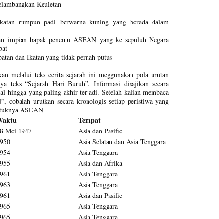
lambangkan Keuletan
ikatan rumpun padi berwarna kuning yang berada dalam
an impian bapak penemu ASEAN yang ke sepuluh Negara
bat
tan dan Ikatan yang tidak pernah putus
kan melalui teks cerita sejarah ini meggunakan pola urutan
ya teks “Sejarah Hari Buruh”. Informasi disajikan secara
al hingga yang paling akhir terjadi. Setelah kalian membaca
 cobalah urutkan secara kronologis setiap peristiwa yang
bentuknya ASEAN.
Waktu
Tempat
8 Mei 1947
Asia dan Pasific
950
Asia Selatan dan Asia Tenggara
954
Asia Tenggara
955
Asia dan Afrika
961
Asia Tenggara
963
Asia Tenggara
961
Asia dan Pasific
965
Asia Tenggara
965
Asia Tenggara