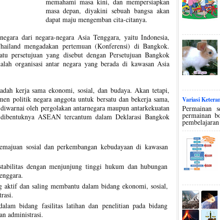
memahami masa kini, dan mempersiapkan
masa depan, diyakini sebuah bangsa akan
dapat maju mengemban cita-citanya.
egara dari negara-negara Asia Tenggara, yaitu Indonesia,
Thailand mengadakan pertemuan (Konferensi) di Bangkok.
uatu persetujuan yang disebut dengan Persetujuan Bangkok
ah organisasi antar negara yang berada di kawasan Asia
h kerja sama ekonomi, sosial, dan budaya. Akan tetapi,
n politik negara anggota untuk bersatu dan bekerja sama,
Variasi Keter
 diwarnai oleh pergolakan antarnegara maupun antarkekuatan
Permainan s
permainan bo
n dibentuknya ASEAN tercantum dalam Deklarasi Bangkok
pembelajaran
emajuan sosial dan perkembangan kebudayaan di kawasan
tabilitas dengan menjunjung tinggi hukum dan hubungan
enggara.
 aktif dan saling membantu dalam bidang ekonomi, sosial,
rasi.
lam bidang fasilitas latihan dan penelitian pada bidang
an administrasi.