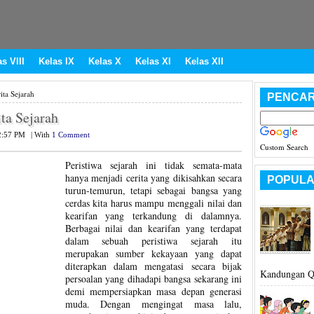
s VIII
Kelas IX
Kelas X
Kelas XI
Kelas XII
ta Sejarah
PENCAR
ta Sejarah
2:57 PM
|
With
1 Comment
Custom Search
Peristiwa sejarah ini tidak semata-mata
hanya menjadi cerita yang dikisahkan secara
POPULA
turun-temurun, tetapi sebagai bangsa yang
cerdas kita harus mampu menggali nilai dan
kearifan yang terkandung di dalamnya.
Berbagai nilai dan kearifan yang terdapat
dalam sebuah peristiwa sejarah itu
merupakan sumber kekayaan yang dapat
diterapkan dalam mengatasi secara bijak
Kandungan Q.
persoalan yang dihadapi bangsa sekarang ini
demi mempersiapkan masa depan generasi
muda. Dengan mengingat masa lalu,