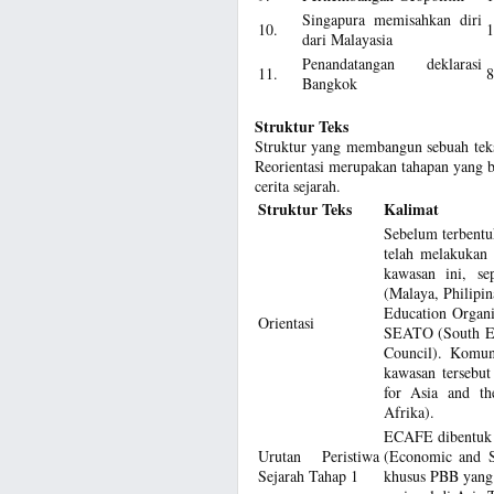
Singapura memisahkan diri
10.
1
dari Malayasia
Penandatangan deklarasi
11.
8
Bangkok
Struktur Teks
Struktur yang membangun sebuah teks c
Reorientasi merupakan tahapan yang be
cerita sejarah.
Struktur Teks
Kalimat
Sebelum terbent
telah melakukan
kawasan ini, se
(Malaya, Philipi
Education Organi
Orientasi
SEATO (South Eas
Council). Komun
kawasan tersebu
for Asia and t
Afrika).
ECAFE dibentuk 
Urutan Peristiwa
(Economic and S
Sejarah Tahap 1
khusus PBB yang 