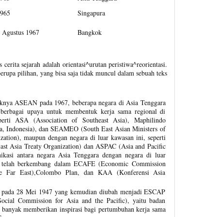
965
Singapura
 Agustus 1967
Bangkok
erita sejarah adalah orientasi^urutan peristiwa^reorientasi.
rupa pilihan, yang bisa saja tidak muncul dalam sebuah teks
uknya ASEAN pada 1967, beberapa negara di Asia Tenggara
 berbagai upaya untuk membentuk kerja sama regional di
perti ASA (Association of Southeast Asia), Maphilindo
na, Indonesia), dan SEAMEO (South East Asian Ministers of
zation), maupun dengan negara di luar kawasan ini, seperti
t Asia Treaty Organization) dan ASPAC (Asia and Pacific
ikasi antara negara Asia Tenggara dengan negara di luar
t telah berkembang dalam ECAFE (Economic Commission
he Far East),Colombo Plan, dan KAA (Konferensi Asia
pada 28 Mei 1947 yang kemudian diubah menjadi ESCAP
ocial Commission for Asia and the Pacific), yaitu badan
banyak memberikan inspirasi bagi pertumbuhan kerja sama