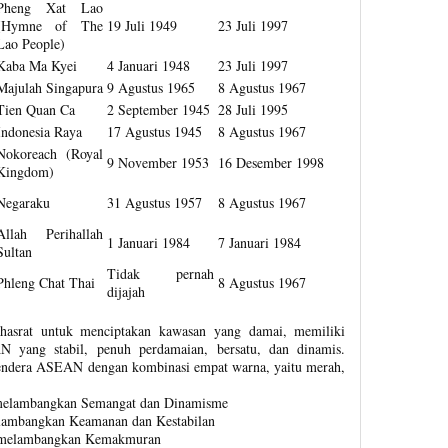
Pheng Xat Lao
(Hymne of The
19 Juli 1949
23 Juli 1997
Lao People)
Kaba Ma Kyei
4 Januari 1948
23 Juli 1997
Majulah Singapura
9 Agustus 1965
8 Agustus 1967
Tien Quan Ca
2 September 1945
28 Juli 1995
Indonesia Raya
17 Agustus 1945
8 Agustus 1967
Nokoreach (Royal
9 November 1953
16 Desember 1998
Kingdom)
Negaraku
31 Agustus 1957
8 Agustus 1967
Allah Perihallah
1 Januari 1984
7 Januari 1984
Sultan
Tidak pernah
Phleng Chat Thai
8 Agustus 1967
dijajah
hasrat untuk menciptakan kawasan yang damai, memiliki
yang stabil, penuh perdamaian, bersatu, dan dinamis.
ndera ASEAN dengan kombinasi empat warna, yaitu merah,
elambangkan Semangat dan Dinamisme
ambangkan Keamanan dan Kestabilan
 melambangkan Kemakmuran