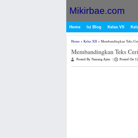
Mikirbae.com
Home
Isi Blog
Kelas VII
Kela
Home
»
Kelas XII
» Membandingkan Teks Ceri
Membandingkan Teks Ceri
Posted By Nanang Ajim
|
Posted On 1