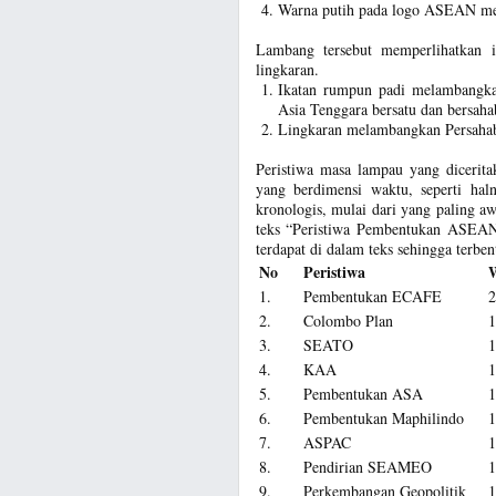
Warna putih pada logo ASEAN me
Lambang tersebut memperlihatkan 
lingkaran.
Ikatan rumpun padi melambangk
Asia Tenggara bersatu dan bersaha
Lingkaran melambangkan Persahaba
Peristiwa masa lampau yang dicerita
yang berdimensi waktu, seperti haln
kronologis, mulai dari yang paling aw
teks “Peristiwa Pembentukan ASEAN”,
terdapat di dalam teks sehingga ter
No
Peristiwa
1.
Pembentukan ECAFE
2
2.
Colombo Plan
1
3.
SEATO
1
4.
KAA
1
5.
Pembentukan ASA
1
6.
Pembentukan Maphilindo
1
7.
ASPAC
1
8.
Pendirian SEAMEO
1
9.
Perkembangan Geopolitik
1