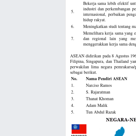
Bekerja sama lebih efektif un
industri dan perkembangan pe
5.
internasional, perbaikan peng
hidup rakyat.
6.
Meningkatkan studi tentang ma
Memelihara kerja sama yang er
7.
dan regional lain yang me
menggerakkan kerja sama den
ASEAN didirikan pada 8 Agustus 1967
Filipina, Singapura, dan Thailand y
perwakilan lima negara pemrakarsa/
sebagai berikut.
No.
Nama Pendiri ASEAN
1.
Narciso Ramos
2.
S. Rajaratman
3.
Thanat Khoman
4.
Adam Malik
5.
Tun Abdul Razak