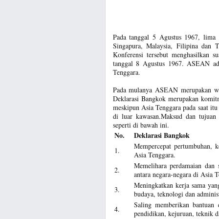
Pada tanggal 5 Agustus 1967, lima n
Singapura, Malaysia, Filipina dan 
Konferensi tersebut menghasilkan s
tanggal 8 Agustus 1967. ASEAN adal
Tenggara.
Pada mulanya ASEAN merupakan wada
Deklarasi Bangkok merupakan komitme
meskipun Asia Tenggara pada saat itu
di luar kawasan.Maksud dan tujua
seperti di bawah ini.
No.
Deklarasi Bangkok
Mempercepat pertumbuhan, k
1.
Asia Tenggara.
Memelihara perdamaian dan s
2.
antara negara-negara di Asia T
Meningkatkan kerja sama yang
3.
budaya, teknologi dan administ
Saling memberikan bantuan da
4.
pendidikan, kejuruan, teknik d