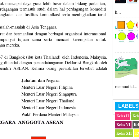
tuk mencapai daya guna lebih besar dalam bidang pertanian,
rdagangan termasuk studi dalam hal perdagangan komoditi
h...
angkutan dan fasilitas komunikasi serta meningkatkan taraf
salah-masalah di Asia Tenggara.
at dan bermanfaat dengan berbagai organisasi internasional
mpunyai tujuan sama serta mencari kesempatan untuk
gan mereka.
 di Bangkok (ibu kota Thailand) oleh Indonesia, Malaysia,
ang ditandai dengan penandatanganan Deklarasi Bangkok oleh
pendiri ASEAN. Kelima orang perwakilan tersebut adalah
Jabatan dan Negara
memuat id...
Menteri Luar Negeri Filipina
Menteri Luar Negeri Singapura
Menteri Luar Negeri Thailand
LABELS
Menteri Luar Negeri Indonesia
Wakil Perdana Menteri Malaysia
Kelas II
Kela
Kelas VI
Kel
Kelas XII
P