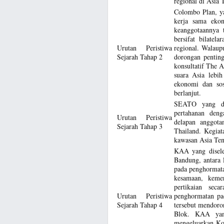
regional di Asia 
Colombo Plan, y
kerja sama ekon
keanggotaannya t
bersifat bilatel
Urutan Peristiwa
regional. Walau
Sejarah Tahap 2
dorongan pentin
konsultatif The 
suara Asia lebi
ekonomi dan sos
berlanjut.
SEATO yang di
pertahanan deng
Urutan Peristiwa
delapan anggota
Sejarah Tahap 3
Thailand. Kegiat
kawasan Asia Ten
KAA yang disele
Bandung, antara 
pada penghormatan
kesamaan, kemer
pertikaian sec
Urutan Peristiwa
penghormatan pad
Sejarah Tahap 4
tersebut mendoron
Blok. KAA yang
mengeluarkan Ko