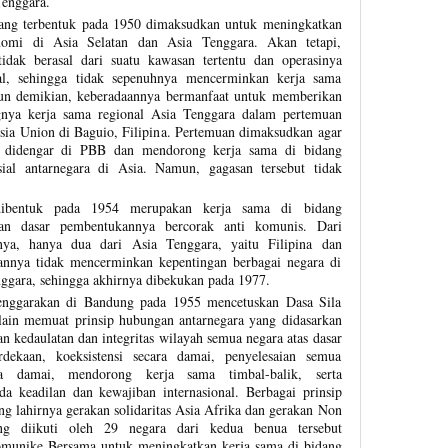
Tenggara.
ang terbentuk pada 1950 dimaksudkan untuk meningkatkan
omi di Asia Selatan dan Asia Tenggara. Akan tetapi,
idak berasal dari suatu kawasan tertentu dan operasinya
aral, sehingga tidak sepenuhnya mencerminkan kerja sama
pun demikian, keberadaannya bermanfaat untuk memberikan
gnya kerja sama regional Asia Tenggara dalam pertemuan
Asia Union di Baguio, Filipina. Pertemuan dimaksudkan agar
h didengar di PBB dan mendorong kerja sama di bidang
ial antarnegara di Asia. Namun, gagasan tersebut tidak
bentuk pada 1954 merupakan kerja sama di bidang
an dasar pembentukannya bercorak anti komunis. Dari
nya, hanya dua dari Asia Tenggara, yaitu Filipina dan
annya tidak mencerminkan kepentingan berbagai negara di
ggara, sehingga akhirnya dibekukan pada 1977.
nggarakan di Bandung pada 1955 mencetuskan Dasa Sila
lain memuat prinsip hubungan antarnegara yang didasarkan
 kedaulatan dan integritas wilayah semua negara atas dasar
dekaan, koeksistensi secara damai, penyelesaian semua
ara damai, mendorong kerja sama timbal-balik, serta
a keadilan dan kewajiban internasional. Berbagai prinsip
g lahirnya gerakan solidaritas Asia Afrika dan gerakan Non
 diikuti oleh 29 negara dari kedua benua tersebut
munike Bersama untuk meningkatkan kerja sama di bidang