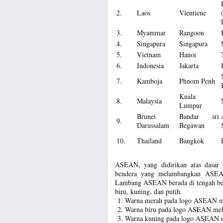
2.
Laos
Vientiene
3.
Myammar
Rangoon
4.
Singapura
Singapura
5.
Vietnam
Hanoi
6.
Indonesia
Jakarta
7.
Kamboja
Phnom Penh
Kuala
8.
Malaysia
Lumpur
Brunei
Bandar sri
9.
Darussalam
Begawan
10.
Thailand
Bangkok
ASEAN, yang didirikan atas dasar 
bendera yang melambangkan ASEAN 
Lambang ASEAN berada di tengah be
biru, kuning, dan putih.
Warna merah pada logo ASEAN m
Warna biru pada logo ASEAN mel
Warna kuning pada logo ASEAN