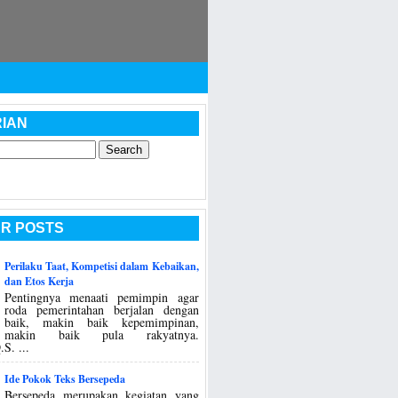
IAN
R POSTS
Perilaku Taat, Kompetisi dalam Kebaikan,
dan Etos Kerja
Pentingnya menaati pemimpin agar
roda pemerintahan berjalan dengan
baik, makin baik kepemimpinan,
makin baik pula rakyatnya.
S. ...
Ide Pokok Teks Bersepeda
Bersepeda merupakan kegiatan yang