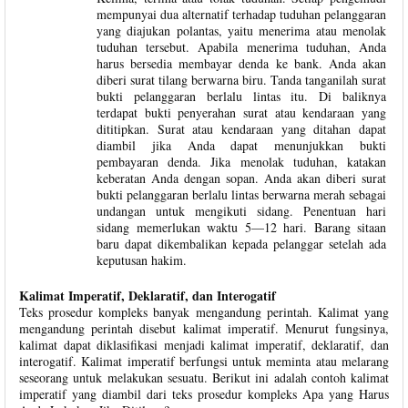
mempunyai dua alternatif terhadap tuduhan pelanggaran
yang diajukan polantas, yaitu menerima atau menolak
tuduhan tersebut. Apabila menerima tuduhan, Anda
harus bersedia membayar denda ke bank. Anda akan
diberi surat tilang berwarna biru. Tanda tanganilah surat
bukti pelanggaran berlalu lintas itu. Di baliknya
terdapat bukti penyerahan surat atau kendaraan yang
dititipkan. Surat atau kendaraan yang ditahan dapat
diambil jika Anda dapat menunjukkan bukti
pembayaran denda. Jika menolak tuduhan, katakan
keberatan Anda dengan sopan. Anda akan diberi surat
bukti pelanggaran berlalu lintas berwarna merah sebagai
undangan untuk mengikuti sidang. Penentuan hari
sidang memerlukan waktu 5—12 hari. Barang sitaan
baru dapat dikembalikan kepada pelanggar setelah ada
keputusan hakim.
Kalimat Imperatif, Deklaratif, dan Interogatif
Teks prosedur kompleks banyak mengandung perintah. Kalimat yang
mengandung perintah disebut kalimat imperatif. Menurut fungsinya,
kalimat dapat diklasifikasi menjadi kalimat imperatif, deklaratif, dan
interogatif. Kalimat imperatif berfungsi untuk meminta atau melarang
seseorang untuk melakukan sesuatu. Berikut ini adalah contoh kalimat
imperatif yang diambil dari teks prosedur kompleks Apa yang Harus