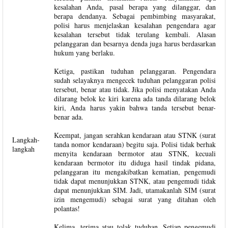
kesalahan Anda, pasal berapa yang dilanggar, dan
berapa dendanya. Sebagai pembimbing masyarakat,
polisi harus menjelaskan kesalahan pengendara agar
kesalahan tersebut tidak terulang kembali. Alasan
pelanggaran dan besarnya denda juga harus berdasarkan
hukum yang berlaku.
Ketiga, pastikan tuduhan pelanggaran. Pengendara
sudah selayaknya mengecek tuduhan pelanggaran polisi
tersebut, benar atau tidak. Jika polisi menyatakan Anda
dilarang belok ke kiri karena ada tanda dilarang belok
kiri, Anda harus yakin bahwa tanda tersebut benar-
benar ada.
Keempat, jangan serahkan kendaraan atau STNK (surat
Langkah-
tanda nomor kendaraan) begitu saja. Polisi tidak berhak
langkah
menyita kendaraan bermotor atau STNK, kecuali
kendaraan bermotor itu diduga hasil tindak pidana,
pelanggaran itu mengakibatkan kematian, pengemudi
tidak dapat menunjukkan STNK, atau pengemudi tidak
dapat menunjukkan SIM. Jadi, utamakanlah SIM (surat
izin mengemudi) sebagai surat yang ditahan oleh
polantas!
Kelima, terima atau tolak tuduhan. Setiap pengemudi