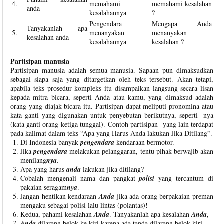
4.
memahami
memahami kesalahan
anda
kesalahannya
?
Pengendara
Mengapa Anda
Tanyakanlah apa
5.
menanyakan
menanyakan
kesalahan anda
kesalahannya
kesalahan ?
Partisipan manusia
Partisipan manusia adalah semua manusia. Sapaan pun dimaksudkan
sebagai siapa saja yang ditargetkan oleh teks tersebut. Akan tetapi,
apabila teks prosedur kompleks itu disampaikan langsung secara lisan
kepada mitra bicara, seperti Anda atau kamu, yang dimaksud adalah
orang yang diajak bicara itu. Partisipan dapat meliputi pronomina atau
kata ganti yang digunakan untuk penyebutan berikutnya, seperti -nya
(kata ganti orang ketiga tunggal). Contoh partisipan yang lain terdapat
pada kalimat dalam teks “Apa yang Harus Anda lakukan Jika Ditilang”.
Di Indonesia banyak
pengendara
kendaraan bermotor.
Jika
pengendara
melakukan pelanggaran, tentu pihak berwajib akan
menilang
nya
.
Apa yang harus
anda
lakukan jika ditilang?
Cobalah mengenali nama dan pangkat
polisi
yang tercantum di
pakaian seragam
nya
.
Jangan hentikan kendaraan
Anda
jika ada orang berpakaian preman
mengaku sebagai polisi lalu lintas (polantas)!
Kedua, pahami kesalahan
Anda
. Tanyakanlah apa kesalahan
Anda
,
Anda
dilarang belok ke kiri karena ada tanda dilarang belok kiri,