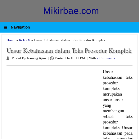
Mikirbae.com
≡
Navigation
Home
»
Kelas X
» Unsur Kebahasaan dalam Teks Prosedur Komplek
Unsur Kebahasaan dalam Teks Prosedur Komplek
Posted By Nanang Ajim
|
Posted On 10:11 PM
|
With
2 Comments
Unsur
kebahasaan teks
prosedur
kompleks
merupakan
unsur-unsur
yang
membangun
sebuah teks
prosedur
kompleks. Unsur
kebahasaan pada
teks prosedur