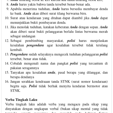
Anda
harus yakin bahwa tanda tersebut benar-benar ada.
Apabila menerima tuduhan,
Anda
harus bersedia membayar denda
ke bank.
Anda
akan diberi surat tilang berwarna biru.
Surat atau kendaraan yang ditahan dapat diambil jika
Anda
dapat
menunjukkan bukti pembayaran denda.
Jika menolak tuduhan, katakan keberatan
Anda
dengan sopan.
Anda
akan diberi surat bukti pelanggaran berlalu lintas berwarna merah
sebagai undangan
Sebagai pembimbing masyarakat,
polisi
harus menjelaskan
kesalahan
pengendara
agar kesalahan tersebut tidak terulang
kembali.
Pengendara
sudah selayaknya mengecek tuduhan pelanggaran
polisi
tersebut, benar atau tidak.
Cobalah mengenali nama dan pangkat
polisi
yang tercantum di
pakaian seragamnya
Tanyakan apa kesalahan
anda
, pasal berapa yang dilanggar, dan
berapa dendanya
Jangan serahkan kendraaan tanda STNK (surat nomor kendaraan)
begitu saja.
Polisi
tidak berhak menyita kendaran bermotor atau
STNK.
Verba Tingkah Laku
Verba tingkah laku adalah verba yang mengacu pada sikap yang
dinyatakan dengan ungkapan verbal (bukan sikap mental yang tidak