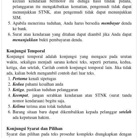
kecuali kendaraan bermotor itu diduga hasil tindak pidana,
pelanggaran itu mengakibatkan kematian, pengemudi tidak dapat
menunjukkan STNK, atau pengemudi tidak dapat menunjukkan
SIM.
Apabila menerima tuduhan, Anda harus bersedia
membayar
denda
ke bank.
Surat atau kendaraan yang ditahan dapat diambil jika Anda dapat
menunjukkan
bukti pembayaran denda.
Konjungsi Temporal
Konjungsi temporal adalah konjungsi yang mengacu pada urutan
waktu, sekaligus menjadi sarana kohesi teks, seperti pertama, kedua,
ketiga, dan setelah, Carilah contoh konjungsi temporal lain. Jika tidak
ada, kalian boleh mengambil contoh dari luar teks.
Pertama
kenali sipetugas
Kedua
pahami kesalhan anda
Ketiga
, pastikan tuduhan pelanggaran
Keempat
, jangan serahkan kendaraan atau STNK (surat tanda
nomor kendaraan) begitu saja.
Kelima
terima atau tolak tuduhan
Barang sitaan baru dapat dikembalikan kepada pelanggar
setelah
ada keputusan hakim.
Konjungsi Syarat dan Pilihan
Syarat dan pilihan pada teks prosedur kompleks diungkapkan dengan