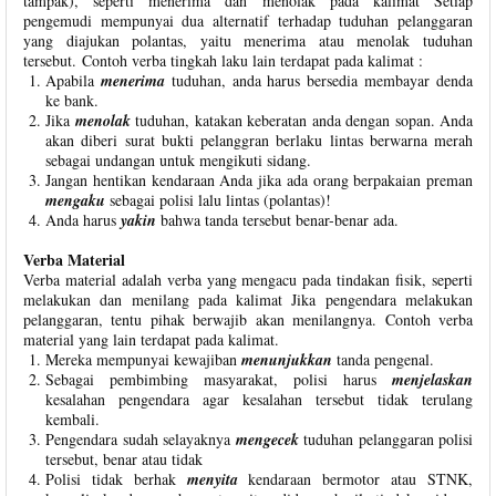
tampak), seperti menerima dan menolak pada kalimat Setiap
pengemudi mempunyai dua alternatif terhadap tuduhan pelanggaran
yang diajukan polantas, yaitu menerima atau menolak tuduhan
tersebut. Contoh verba tingkah laku lain terdapat pada kalimat :
Apabila
menerima
tuduhan, anda harus bersedia membayar denda
ke bank.
Jika
menolak
tuduhan, katakan keberatan anda dengan sopan. Anda
akan diberi surat bukti pelanggran berlaku lintas berwarna merah
sebagai undangan untuk mengikuti sidang.
Jangan hentikan kendaraan Anda jika ada orang berpakaian preman
mengaku
sebagai polisi lalu lintas (polantas)!
Anda harus
yakin
bahwa tanda tersebut benar-benar ada.
Verba Material
Verba material adalah verba yang mengacu pada tindakan fisik, seperti
melakukan dan menilang pada kalimat Jika pengendara melakukan
pelanggaran, tentu pihak berwajib akan menilangnya. Contoh verba
material yang lain terdapat pada kalimat.
Mereka mempunyai kewajiban
menunjukkan
tanda pengenal.
Sebagai pembimbing masyarakat, polisi harus
menjelaskan
kesalahan pengendara agar kesalahan tersebut tidak terulang
kembali.
Pengendara sudah selayaknya
mengecek
tuduhan pelanggaran polisi
tersebut, benar atau tidak
Polisi tidak berhak
menyita
kendaraan bermotor atau STNK,