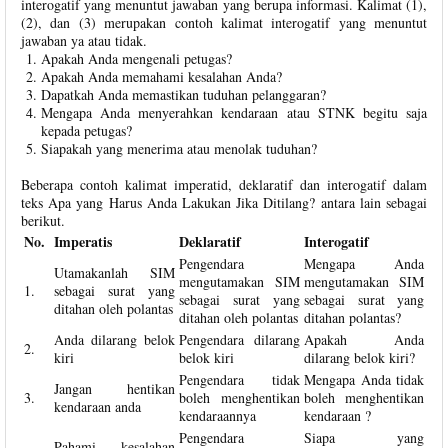
interogatif yang menuntut jawaban yang berupa informasi. Kalimat (1),
(2), dan (3) merupakan contoh kalimat interogatif yang menuntut
jawaban ya atau tidak.
Apakah Anda mengenali petugas?
Apakah Anda memahami kesalahan Anda?
Dapatkah Anda memastikan tuduhan pelanggaran?
Mengapa Anda menyerahkan kendaraan atau STNK begitu saja
kepada petugas?
Siapakah yang menerima atau menolak tuduhan?
Beberapa contoh kalimat imperatid, deklaratif dan interogatif dalam
teks Apa yang Harus Anda Lakukan Jika Ditilang? antara lain sebagai
berikut.
No.
Imperatis
Deklaratif
Interogatif
Pengendara
Mengapa Anda
Utamakanlah SIM
mengutamakan SIM
mengutamakan SIM
1.
sebagai surat yang
sebagai surat yang
sebagai surat yang
ditahan oleh polantas
ditahan oleh polantas
ditahan polantas?
Anda dilarang belok
Pengendara dilarang
Apakah Anda
2.
kiri
belok kiri
dilarang belok kiri?
Pengendara tidak
Mengapa Anda tidak
Jangan hentikan
3.
boleh menghentikan
boleh menghentikan
kendaraan anda
kendaraannya
kendaraan ?
Pengendara
Siapa yang
Pahami kesalahan