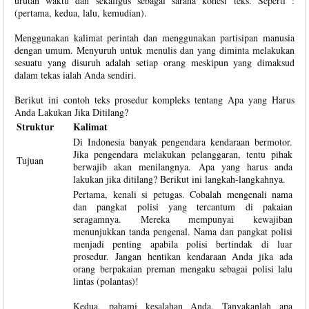
urutan waktu dan sekaligus sebagai sarana kohesi teks. Seperti :
(pertama, kedua, lalu, kemudian).
Menggunakan kalimat perintah dan menggunakan partisipan manusia
dengan umum. Menyuruh untuk menulis dan yang diminta melakukan
sesuatu yang disuruh adalah setiap orang meskipun yang dimaksud
dalam tekas ialah Anda sendiri.
Berikut ini contoh teks prosedur kompleks tentang Apa yang Harus
Anda Lakukan Jika Ditilang?
Struktur
Kalimat
Di Indonesia banyak pengendara kendaraan bermotor.
Jika pengendara melakukan pelanggaran, tentu pihak
Tujuan
berwajib akan menilangnya. Apa yang harus anda
lakukan jika ditilang? Berikut ini langkah-langkahnya.
Pertama, kenali si petugas. Cobalah mengenali nama
dan pangkat polisi yang tercantum di pakaian
seragamnya. Mereka mempunyai kewajiban
menunjukkan tanda pengenal. Nama dan pangkat polisi
menjadi penting apabila polisi bertindak di luar
prosedur. Jangan hentikan kendaraan Anda jika ada
orang berpakaian preman mengaku sebagai polisi lalu
lintas (polantas)!
Kedua, pahami kesalahan Anda. Tanyakanlah apa