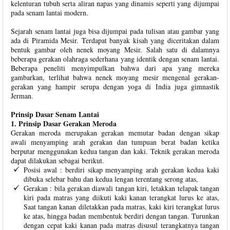
kelenturan tubuh serta aliran napas yang dinamis seperti yang dijumpai
pada senam lantai modern.
Sejarah senam lantai juga bisa dijumpai pada tulisan atau gambar yang
ada di Piramida Mesir. Terdapat banyak kisah yang diceritakan dalam
bentuk gambar oleh nenek moyang Mesir. Salah satu di dalamnya
beberapa gerakan olahraga sederhana yang identik dengan senam lantai.
Beberapa peneliti menyimpulkan bahwa dari apa yang mereka
gambarkan, terlihat bahwa nenek moyang mesir mengenal gerakan-
gerakan yang hampir serupa dengan yoga di India juga gimnastik
Jerman.
Prinsip Dasar Senam Lantai
1. Prinsip Dasar Gerakan Meroda
Gerakan meroda merupakan gerakan memutar badan dengan sikap
awali menyamping arah gerakan dan tumpuan berat badan ketika
berputar menggunakan kedua tangan dan kaki. Teknik gerakan meroda
dapat dilakukan sebagai berikut.
Posisi awal : berdiri sikap menyamping arah gerakan kedua kaki
dibuka selebar bahu dan kedua lengan terentang serong atas,
Gerakan : bila gerakan diawali tangan kiri, letakkan telapak tangan
kiri pada matras yang diikuti kaki kanan terangkat lurus ke atas,
Saat tangan kanan diletakkan pada matras, kaki kiri terangkat lurus
ke atas, hingga badan membentuk berdiri dengan tangan. Turunkan
dengan cepat kaki kanan pada matras disusul terangkatnya tangan