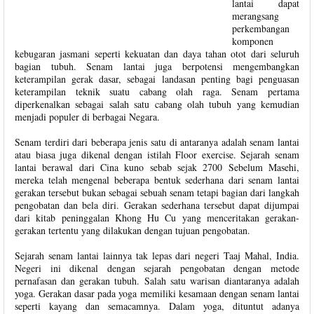
lantai dapat
merangsang
perkembangan
komponen
kebugaran jasmani seperti kekuatan dan daya tahan otot dari seluruh
bagian tubuh. Senam lantai juga berpotensi mengembangkan
keterampilan gerak dasar, sebagai landasan penting bagi penguasan
keterampilan teknik suatu cabang olah raga. Senam pertama
diperkenalkan sebagai salah satu cabang olah tubuh yang kemudian
menjadi populer di berbagai Negara.
Senam terdiri dari beberapa jenis satu di antaranya adalah senam lantai
atau biasa juga dikenal dengan istilah Floor exercise. Sejarah senam
lantai berawal dari Cina kuno sebab sejak 2700 Sebelum Masehi,
mereka telah mengenal beberapa bentuk sederhana dari senam lantai
gerakan tersebut bukan sebagai sebuah senam tetapi bagian dari langkah
pengobatan dan bela diri. Gerakan sederhana tersebut dapat dijumpai
dari kitab peninggalan Khong Hu Cu yang menceritakan gerakan-
gerakan tertentu yang dilakukan dengan tujuan pengobatan.
Sejarah senam lantai lainnya tak lepas dari negeri Taaj Mahal, India.
Negeri ini dikenal dengan sejarah pengobatan dengan metode
pernafasan dan gerakan tubuh. Salah satu warisan diantaranya adalah
yoga. Gerakan dasar pada yoga memiliki kesamaan dengan senam lantai
seperti kayang dan semacamnya. Dalam yoga, dituntut adanya