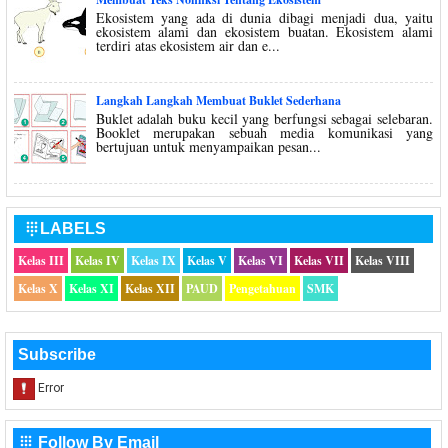
Ekosistem yang ada di dunia dibagi menjadi dua, yaitu
ekosistem alami dan ekosistem buatan. Ekosistem alami
terdiri atas ekosistem air dan e...
Langkah Langkah Membuat Buklet Sederhana
Buklet adalah buku kecil yang berfungsi sebagai selebaran.
Booklet merupakan sebuah media komunikasi yang
bertujuan untuk menyampaikan pesan...
LABELS

Kelas III
Kelas IV
Kelas IX
Kelas V
Kelas VI
Kelas VII
Kelas VIII
Kelas X
Kelas XI
Kelas XII
PAUD
Pengetahuan
SMK
Subscribe
Follow By Email
