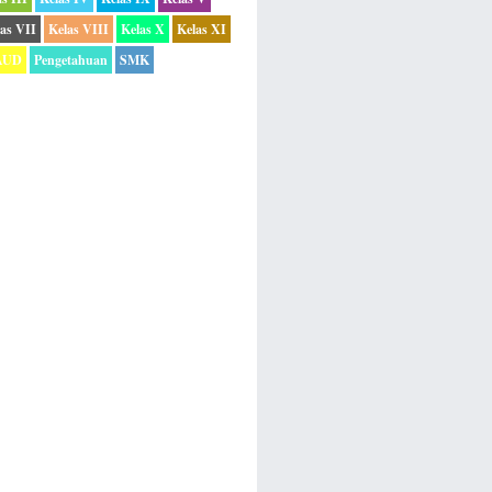
as VII
Kelas VIII
Kelas X
Kelas XI
AUD
Pengetahuan
SMK