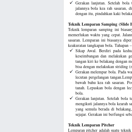
Gerakan lanjutan. Setelah bola 
jalannya bola kea rah sasaran, 
dengan itu, pindahkan kaki bela
Teknik Lemparan Samping (Slide 
Teknik lemparan samping ini biasan
memerlukan waktu yang cepat. Jalann
sasaran. Lemparan ini biasanya dip
keakuratan tangkapan bola. Tahapan –
Sikap Awal. Berdiri pada kedu
keseimbangan dan melakukan ger
tangan kiri ke belakang dengan m
bisa dengan melakukan striding (
Gerakan melempar bola. Pada wak
lecutan pergelangan tangan.Lemp
bawah bahu kea rah sasaran. Pos
tanah. Lepaskan bola dengan le
bola.
Gerakan lanjutan. Setelah bola t
mengikuti jalannya bola kearah sa
yang semula berada di belakang,
sejajar. Gerakan ini berfungsi se
Teknik Lemparan Pitcher
Lemparan pitcher adalah suatu tekni