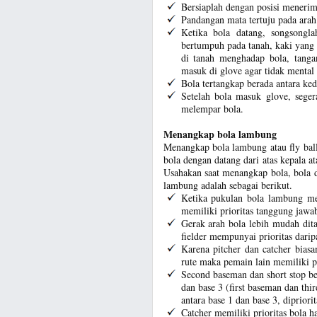
Bersiaplah dengan posisi menerim
Pandangan mata tertuju pada arah
Ketika bola datang, songsongla
bertumpuh pada tanah, kaki yang 
di tanah menghadap bola, tang
masuk di glove agar tidak mental 
Bola tertangkap berada antara ked
Setelah bola masuk glove, seger
melempar bola.
Menangkap bola lambung
Menangkap bola lambung atau fly ball
bola dengan datang dari atas kepala a
Usahakan saat menangkap bola, bola d
lambung adalah sebagai berikut.
Ketika pukulan bola lambung meng
memiliki prioritas tanggung jawab
Gerak arah bola lebih mudah dita
fielder mempunyai prioritas daripa
Karena pitcher dan catcher biasa
rute maka pemain lain memiliki pr
Second baseman dan short stop be
dan base 3 (first baseman dan th
antara base 1 dan base 3, diprior
Catcher memiliki prioritas bola 