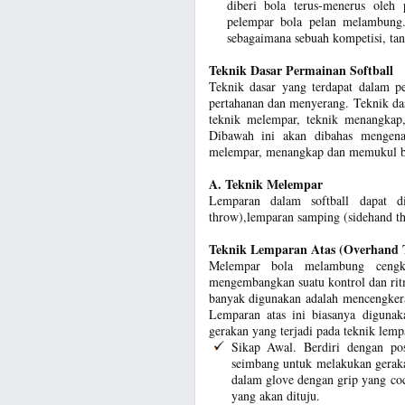
diberi bola terus-menerus ole
pelempar bola pelan melambung.
sebagaimana sebuah kompetisi, tan
Teknik Dasar Permainan Softball
Teknik dasar yang terdapat dalam pe
pertahanan dan menyerang. Teknik das
teknik melempar, teknik menangkap,
Dibawah ini akan dibahas mengena
melempar, menangkap dan memukul b
A. Teknik Melempar
Lemparan dalam softball dapat di
throw),lemparan samping (sidehand t
Teknik Lemparan Atas (Overhand 
Melempar bola melambung cengke
mengembangkan suatu kontrol dan rit
banyak digunakan adalah mencengkeram 
Lemparan atas ini biasanya diguna
gerakan yang terjadi pada teknik lempa
Sikap Awal. Berdiri dengan po
seimbang untuk melakukan geraka
dalam glove dengan grip yang co
yang akan dituju.