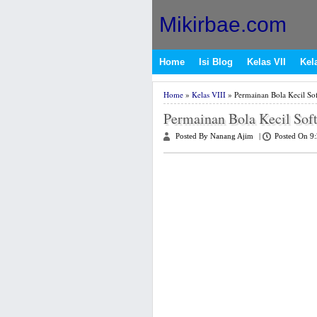
Mikirbae.com
Home
Isi Blog
Kelas VII
Kela
Home
»
Kelas VIII
» Permainan Bola Kecil Sof
Permainan Bola Kecil Soft
Posted By Nanang Ajim
|
Posted On 9