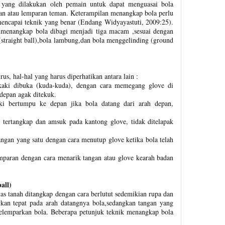
 yang dilakukan oleh pemain untuk dapat menguasai bola
lan atau lemparan teman. Keterampilan menangkap bola perlu
mencapai teknik yang benar (Endang Widyayastuti, 2009:25).
 menangkap bola dibagi menjadi tiga macam ,sesuai dengan
 (straight ball),bola lambung,dan bola menggelinding (ground
s, hal-hal yang harus diperhatikan antara lain :
kaki dibuka (kuda-kuda), dengan cara memegang glove di
 depan agak ditekuk.
ki bertumpu ke depan jika bola datang dari arah depan,
r tertangkap dan amsuk pada kantong glove, tidak ditelapak
ngan yang satu dengan cara menutup glove ketika bola telah
mparan dengan cara menarik tangan atau glove kearah badan
all)
as tanah ditangkap dengan cara berlutut sedemikian rupa dan
kan tepat pada arah datangnya bola,sedangkan tangan yang
elemparkan bola. Beberapa petunjuk teknik menangkap bola