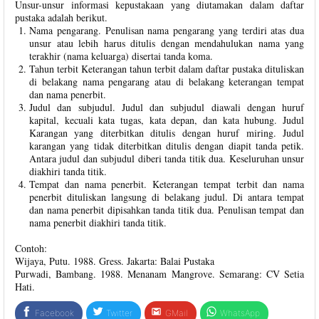
Unsur-unsur informasi kepustakaan yang diutamakan dalam daftar
pustaka adalah berikut.
Nama pengarang. Penulisan nama pengarang yang terdiri atas dua
unsur atau lebih harus ditulis dengan mendahulukan nama yang
terakhir (nama keluarga) disertai tanda koma.
Tahun terbit Keterangan tahun terbit dalam daftar pustaka dituliskan
di belakang nama pengarang atau di belakang keterangan tempat
dan nama penerbit.
Judul dan subjudul. Judul dan subjudul diawali dengan huruf
kapital, kecuali kata tugas, kata depan, dan kata hubung. Judul
Karangan yang diterbitkan ditulis dengan huruf miring. Judul
karangan yang tidak diterbitkan ditulis dengan diapit tanda petik.
Antara judul dan subjudul diberi tanda titik dua. Keseluruhan unsur
diakhiri tanda titik.
Tempat dan nama penerbit. Keterangan tempat terbit dan nama
penerbit dituliskan langsung di belakang judul. Di antara tempat
dan nama penerbit dipisahkan tanda titik dua. Penulisan tempat dan
nama penerbit diakhiri tanda titik.
Contoh:
Wijaya, Putu. 1988. Gress. Jakarta: Balai Pustaka
Purwadi, Bambang. 1988. Menanam Mangrove. Semarang: CV Setia
Hati.
Facebook
Twitter
GMail
WhatsApp