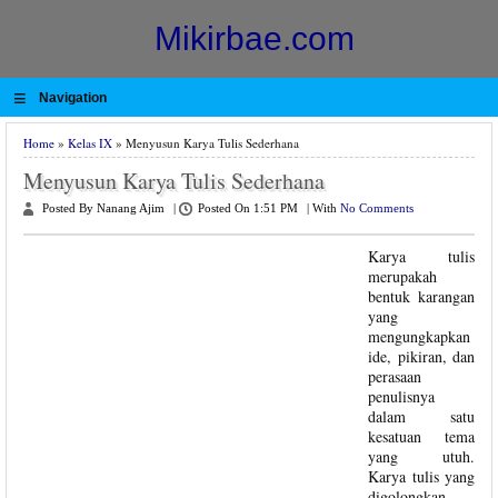
Mikirbae.com
≡
Navigation
Home
»
Kelas IX
» Menyusun Karya Tulis Sederhana
Menyusun Karya Tulis Sederhana
Posted By Nanang Ajim
|
Posted On 1:51 PM
|
With
No Comments
Karya tulis
merupakah
bentuk karangan
yang
mengungkapkan
ide, pikiran, dan
perasaan
penulisnya
dalam satu
kesatuan tema
yang utuh.
Karya tulis yang
digolongkan