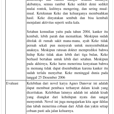
akibatnya, semua rambut Keke sedikit demi sedikit
mulai rontok, kulitnya mengering, dan sering mual-
mual. Ketekunan Keke dan keluarganya membuahkan
hasil. Keke dinyatakan sembuh dan bisa kembali
menjalani aktivitas seperti sedia kala.
Setahun kemudian yaitu pada tahun 2004, kanker itu
kembali, lebih parah dan mematikan. Meskipun sudah
ditolak di rumah sakit mana-mana, ayah Keke tidak
pernah sekali pun menyerah untuk menyembuhkan
anaknya. Meskipun ratusan dokter memprediksi bahwa
hidup Keke tidak akan lebih dari tiga bulan, Keke
berhasil bertahan untuk lebih dari setahun. Meskipun
pada akhirnya, Keke harus menerima kenyataan bahwa
ia memang tidak dapat disembuhkan karena kanker itu
sudah terlalu menyebar. Keke meninggal dunia pada
tanggal 25 Desember 2006
Evaluasi
Kelebihan dari novel karya Agnes Danovar ini adalah
dapat membuat pembaca terhanyut dalam kisah yang
diceritakan. Kelebihan lainnya adalah ini adalah kisah
yang diangkat dari kehidupan nyata dan sangat
menyentuh. Novel ini juga mengajarkan kita agar ikhlas
dan tabah menerima cobaan dari Allah dan yakin setiap
cobaan pasti ada jalan keluarnya.