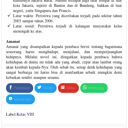
khususnya Jakarta Barat. Namun terdapat juga latar tempat di luar
kota Jakarta, seperti di Banten dan di Bandung, bahkan di luar
negeri, yaitu Singapura dan Prancis.
Latar waktu: Peristiwa yang diceritakan terjadi pada sekitar tahun
2003 sampai tahun 2006.
Latar sosial: Peristiwa terjadi di kalangan masyarakat kelas
menengah ke atas.
Amanat
Amanat yang disampaikan kepada pembaca berisi tentang bagaimana
seseorang harus menghadapi, menjalani, dan memperjuangkan
hidupnya. Melalui novel ini, diingatkan kepada pembaca bahwa
kehidupan di dunia ini tidak ada yang abadi, cepat atau lambat orang
akan kembali kepada-Nya. Oleh sebab itu, setiap detik kehidupan yang
sangat berharga ini harus bisa di manfaatkan sebaik mungkin demi
kebaikan sendiri maupun sesama.
Facebook
Twitter
GMail
WhatsApp
Messenger
Label:
Kelas VIII