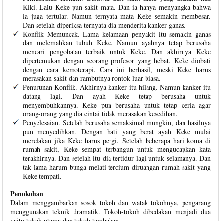
Kiki. Lalu Keke pun sakit mata. Dan ia hanya menyangka bahwa
ia juga tertular. Namun ternyata mata Keke semakin membesar.
Dan setelah diperiksa ternyata dia menderita kanker ganas.
Konflik Memuncak. Lama kelamaan penyakit itu semakin ganas
dan melemahkan tubuh Keke. Namun ayahnya tetap berusaha
mencari pengobatan terbaik untuk Keke. Dan akhirnya Keke
dipertemukan dengan seorang profesor yang hebat. Keke diobati
dengan cara kemoterapi. Cara ini berhasil, meski Keke harus
merasakan sakit dan rambutnya rontok luar biasa.
Penurunan Konflik. Akhirnya kanker itu hilang. Namun kanker itu
datang lagi. Dan ayah Keke tetap berusaha untuk
menyembuhkannya. Keke pun berusaha untuk tetap ceria agar
orang-orang yang dia cintai tidak merasakan kesedihan.
Penyelesaian. Setelah berusaha semaksimal mungkin, dan hasilnya
pun menyedihkan. Dengan hati yang berat ayah Keke mulai
merelakan jika Keke harus pergi. Setelah beberapa hari koma di
rumah sakit, Keke sempat terbangun untuk mengucapkan kata
terakhirnya. Dan setelah itu dia tertidur lagi untuk selamanya. Dan
tak lama harum bunga melati tercium diruangan rumah sakit yang
Keke tempati.
Penokohan
Dalam menggambarkan sosok tokoh dan watak tokohnya, pengarang
menggunakan teknik dramatik. Tokoh-tokoh dibedakan menjadi dua
yaitu tokoh utama dan tokoh tambahan.