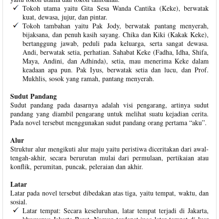
Tokoh utama yaitu Gita Sesa Wanda Cantika (Keke), berwatak
kuat, dewasa, jujur, dan pintar.
Tokoh tambahan yaitu Pak Jody, berwatak pantang menyerah,
bijaksana, dan penuh kasih sayang. Chika dan Kiki (Kakak Keke),
bertanggung jawab, peduli pada keluarga, serta sangat dewasa.
Andi, berwatak setia, perhatian. Sahabat Keke (Fadha, Idha, Shifa,
Maya, Andini, dan Adhinda), setia, mau menerima Keke dalam
keadaan apa pun. Pak Iyus, berwatak setia dan lucu, dan Prof.
Mukhlis, sosok yang ramah, pantang menyerah.
Sudut Pandang
Sudut pandang pada dasarnya adalah visi pengarang, artinya sudut
pandang yang diambil pengarang untuk melihat suatu kejadian cerita.
Pada novel tersebut menggunakan sudut pandang orang pertama “aku”.
Alur
Struktur alur mengikuti alur maju yaitu peristiwa diceritakan dari awal-
tengah-akhir, secara berurutan mulai dari permulaan, pertikaian atau
konflik, perumitan, puncak, peleraian dan akhir.
Latar
Latar pada novel tersebut dibedakan atas tiga, yaitu tempat, waktu, dan
sosial.
Latar tempat: Secara keseluruhan, latar tempat terjadi di Jakarta,