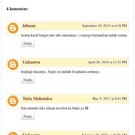
4 komentar:
hilman
September 10, 2015 at 6:30 PM
terima kasih banget atas teks ulasannya :) semoga bermanfaat untuk semua
Reply
Unknown
April 28, 2016 at 11:31 PM
lengkap ulasanya , bagus ni mudah di pahami ceritanya
Reply
Tatia Mahendra
May 9, 2017 at 8:41 PM
Izin menulis teks ulasan tersebut ke buku ya 😄
Reply
Unknown
February 19, 2021 at 10:20 AM