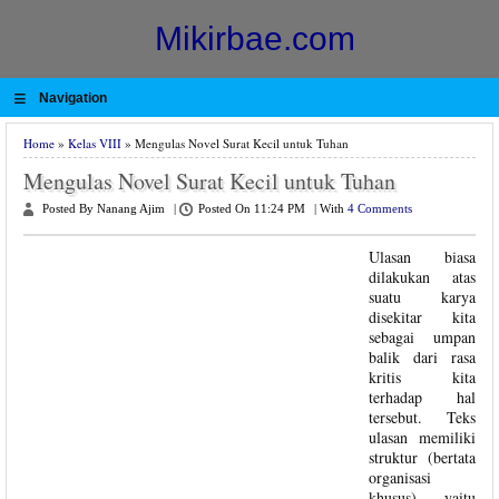
Mikirbae.com
≡
Navigation
Home
»
Kelas VIII
» Mengulas Novel Surat Kecil untuk Tuhan
Mengulas Novel Surat Kecil untuk Tuhan
Posted By Nanang Ajim
|
Posted On 11:24 PM
|
With
4 Comments
Ulasan biasa
dilakukan atas
suatu karya
disekitar kita
sebagai umpan
balik dari rasa
kritis kita
terhadap hal
tersebut. Teks
ulasan memiliki
struktur (bertata
organisasi
khusus), yaitu