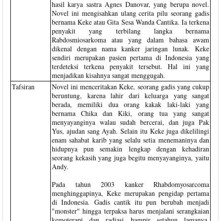
hasil karya sastra Agnes Danovar, yang berupa novel.
Novel ini mengisahkan ulang cerita pilu seorang gadis
bernama Keke atau Gita Sesa Wanda Cantika. Ia terkena
penyakit yang terbilang langka bernama
Rabdosmiosarkoma atau yang dalam bahasa awam
dikenal dengan nama kanker jaringan lunak. Keke
sendiri merupakan pasien pertama di Indonesia yang
terdeteksi terkena penyakit tersebut. Hal ini yang
menjadikan kisahnya sangat menggugah.
Tafsiran
Novel ini menceritakan Keke, seorang gadis yang cukup
beruntung, karena lahir dari keluarga yang sangat
berada, memiliki dua orang kakak laki-laki yang
bernama Chika dan Kiki, orang tua yang sangat
menyayanginya walau sudah bercerai, dan juga Pak
Yus, ajudan sang Ayah. Selain itu Keke juga dikelilingi
enam sahabat karib yang selalu setia menemaninya dan
hidupnya pun semakin lengkap dengan kehadiran
seorang kekasih yang juga begitu menyayanginya, yaitu
Andy.
Pada tahun 2003 kanker Rhabdomyosarcoma
menghinggapinya, Keke merupakan pengidap pertama
di Indonesia. Gadis cantik itu pun berubah menjadi
"monster" hingga terpaksa harus menjalani serangkaian
kemoterapi dan radiasi hampir setahun lamanya,