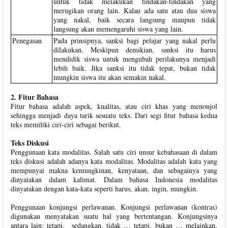
untuk tidak melakukan tindakan-tindakan yang
merugikan orang lain. Kalau ada satu atau dua siswa
yang nakal, baik secara langsung maupun tidak
langsung akan memengaruhi siswa yang lain.
Penegasan
Pada prinsipnya, sanksi bagi pelajar yang nakal perlu
dilakukan. Meskipun demikian, sanksi itu harus
mendidik siswa untuk mengubah perilakunya menjadi
lebih baik. Jika sanksi itu tidak tepat, bukan tidak
mungkin siswa itu akan semakin nakal.
2. Fitur Bahasa
Fitur bahasa adalah aspek, kualitas, atau ciri khas yang menonjol
sehingga menjadi daya tarik sesuatu teks. Dari segi fitur bahasa kedua
teks memiliki ciri-ciri sebagai berikut.
Teks Diskusi
Penggunaan kata modalitas. Salah satu ciri unsur kebahasaan di dalam
teks diskusi adalah adanya kata modalitas. Modalitas adalah kata yang
mempunyai makna kemungkinan, kenyataan, dan sebagainya yang
dinyatakan dalam kalimat. Dalam bahasa Indonesia modalitas
dinyatakan dengan kata-kata seperti harus, akan, ingin, mungkin.
Penggunaan konjungsi perlawanan. Konjungsi perlawanan (kontras)
digunakan menyatakan suatu hal yang bertentangan. Konjungsinya
antara lain: tetapi, sedangkan, tidak … tetapi, bukan … melainkan,