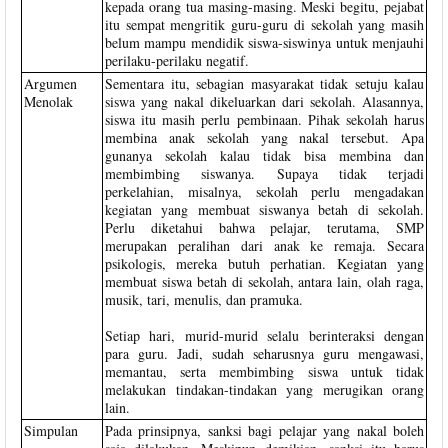
kepada orang tua masing-masing. Meski begitu, pejabat
itu sempat mengritik guru-guru di sekolah yang masih
belum mampu mendidik siswa-siswinya untuk menjauhi
perilaku-perilaku negatif.
Argumen
Sementara itu, sebagian masyarakat tidak setuju kalau
Menolak
siswa yang nakal dikeluarkan dari sekolah. Alasannya,
siswa itu masih perlu pembinaan. Pihak sekolah harus
membina anak sekolah yang nakal tersebut. Apa
gunanya sekolah kalau tidak bisa membina dan
membimbing siswanya. Supaya tidak terjadi
perkelahian, misalnya, sekolah perlu mengadakan
kegiatan yang membuat siswanya betah di sekolah.
Perlu diketahui bahwa pelajar, terutama, SMP
merupakan peralihan dari anak ke remaja. Secara
psikologis, mereka butuh perhatian. Kegiatan yang
membuat siswa betah di sekolah, antara lain, olah raga,
musik, tari, menulis, dan pramuka.
Setiap hari, murid-murid selalu berinteraksi dengan
para guru. Jadi, sudah seharusnya guru mengawasi,
memantau, serta membimbing siswa untuk tidak
melakukan tindakan-tindakan yang merugikan orang
lain.
Simpulan
Pada prinsipnya, sanksi bagi pelajar yang nakal boleh