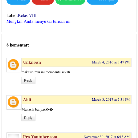
Label:
Kelas VIII
Mungkin Anda menyukai tulisan ini
8 komentar:
Unknown
March 4, 2016 at 3:47 PM
makasih min ini membantu sekali
Reply
Aldi
March 3, 2017 at 7:31 PM
Makasih banyak��
Reply
Pro Youtuber.com
November 30, 2017 at 6:13 AM