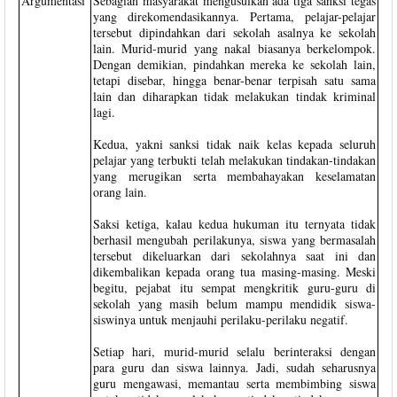
Argumentasi
Sebagian masyarakat mengusulkan ada tiga sanksi tegas
yang direkomendasikannya. Pertama, pelajar-pelajar
tersebut dipindahkan dari sekolah asalnya ke sekolah
lain. Murid-murid yang nakal biasanya berkelompok.
Dengan demikian, pindahkan mereka ke sekolah lain,
tetapi disebar, hingga benar-benar terpisah satu sama
lain dan diharapkan tidak melakukan tindak kriminal
lagi.
Kedua, yakni sanksi tidak naik kelas kepada seluruh
pelajar yang terbukti telah melakukan tindakan-tindakan
yang merugikan serta membahayakan keselamatan
orang lain.
Saksi ketiga, kalau kedua hukuman itu ternyata tidak
berhasil mengubah perilakunya, siswa yang bermasalah
tersebut dikeluarkan dari sekolahnya saat ini dan
dikembalikan kepada orang tua masing-masing. Meski
begitu, pejabat itu sempat mengkritik guru-guru di
sekolah yang masih belum mampu mendidik siswa-
siswinya untuk menjauhi perilaku-perilaku negatif.
Setiap hari, murid-murid selalu berinteraksi dengan
para guru dan siswa lainnya. Jadi, sudah seharusnya
guru mengawasi, memantau serta membimbing siswa