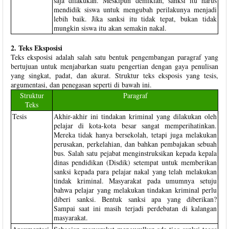
saja dilakukan. Meskipun demikian, sanksi itu harus
mendidik siswa untuk mengubah perilakunya menjadi
lebih baik. Jika sanksi itu tidak tepat, bukan tidak
mungkin siswa itu akan semakin nakal.
2. Teks Eksposisi
Teks eksposisi adalah salah satu bentuk pengembangan paragraf yang
bertujuan untuk menjabarkan suatu pengertian dengan gaya penulisan
yang singkat, padat, dan akurat. Struktur teks eksposis yang tesis,
argumentasi, dan penegasan seperti di bawah ini.
Struktur
Paragraf
Teks
Tesis
Akhir-akhir ini tindakan kriminal yang dilakukan oleh
pelajar di kota-kota besar sangat memperihatinkan.
Mereka tidak hanya bersekolah, tetapi juga melakukan
perusakan, perkelahian, dan bahkan pembajakan sebuah
bus. Salah satu pejabat menginstruksikan kepada kepala
dinas pendidikan (Disdik) setempat untuk memberikan
sanksi kepada para pelajar nakal yang telah melakukan
tindak kriminal. Masyarakat pada umumnya setuju
bahwa pelajar yang melakukan tindakan kriminal perlu
diberi sanksi. Bentuk sanksi apa yang diberikan?
Sampai saat ini masih terjadi perdebatan di kalangan
masyarakat.