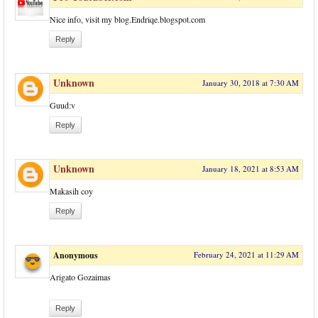
Nice info, visit my blog.Endriqe.blogspot.com
Reply
Unknown
January 30, 2018 at 7:30 AM
Guud:v
Reply
Unknown
January 18, 2021 at 8:53 AM
Makasih coy
Reply
Anonymous
February 24, 2021 at 11:29 AM
Arigato Gozaimas
Reply