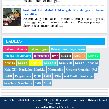
melalui interaksi biologi...
Soal Post test Modul 3 Mencegah Perundungan di Satuan
Pendidikan
Seperti yang kita ketahui bersama, terdapat enam prinsip
penanggulangan di satuan pendidikan. Prinsip- prinsip ini,
dengan jelas mengutamaka...
LABELS
Bahasa Indonesia
Bahasa Inggris
Bahasa Jawa Banyumasan
Budaya Banyumasan
Informatika
IPAS
Kelas II
Kelas III
Kelas IV
Kelas IX
Kelas V
Kelas VI
Kelas VII
Kelas VIII
Kelas X
Kelas XI
Kelas XII
Kurikulum Merdeka
Matematika
Merdeka Mengajar
PAI
PAUD
Pengetahuan
PJOK
PMM
PPKn
Seni Musik
Seni Rupa
Seni Tari
Seni Teater
SMK
Surat
Copyright ©
2026|
Mikirbae.com
- All Rights Reserved |
Privacy Policy
|
Hubungi Kami
|
Disclaimer
|
Powered by
Blogger
|
Back to Top