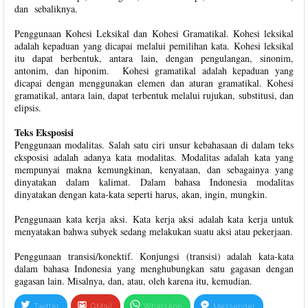
dan sebaliknya.
Penggunaan Kohesi Leksikal dan Kohesi Gramatikal. Kohesi leksikal
adalah kepaduan yang dicapai melalui pemilihan kata. Kohesi leksikal
itu dapat berbentuk, antara lain, dengan pengulangan, sinonim,
antonim, dan hiponim. Kohesi gramatikal adalah kepaduan yang
dicapai dengan menggunakan elemen dan aturan gramatikal. Kohesi
gramatikal, antara lain, dapat terbentuk melalui rujukan, substitusi, dan
elipsis.
Teks Eksposisi
Penggunaan modalitas.
Salah satu ciri unsur kebahasaan di dalam teks
eksposisi adalah adanya kata modalitas. Modalitas adalah kata yang
mempunyai makna kemungkinan, kenyataan, dan sebagainya yang
dinyatakan dalam kalimat. Dalam bahasa Indonesia modalitas
dinyatakan dengan kata-kata seperti harus, akan, ingin, mungkin.
Penggunaan kata kerja aksi. Kata kerja aksi adalah kata kerja untuk
menyatakan bahwa subyek sedang melakukan suatu aksi atau pekerjaan.
Penggunaan transisi/konektif. Konjungsi (transisi) adalah kata-kata
dalam bahasa Indonesia yang menghubungkan satu gagasan dengan
gagasan lain. Misalnya, dan, atau, oleh karena itu, kemudian.
Twitter
GMail
WhatsApp
Messenger