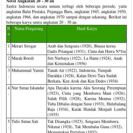
Novel Angkatan 20 - 30 an
Sastra Indonesia secara umum terbagi oleh beberapa periode, yaitu
angkatan Balai Pustaka, Pujangga Baru, angkatan 1945, angkatan 1950,
angkatan 1966, dan angkatan 1970 sampai dengan sekarang. Berikut ini
beberapa karya sastra angkatan 20 - 30 an.
N
Nama Pengarang
Hasil Karya
o
.
1
Merari Siregar
Azab dan Sengsara (1920), Binasa kerna
.
Gadis Priangan (1931), Cinta dan Hawa N*fsu
2
Marah Roesli
Siti Nurbaya (1922), La Hami (1924), Anak
.
dan Kemenakan (1956)
3
Muhammad Yamin
Tanah Air (1922), Indonesia, Tumpah
.
Darahku (1928), Kalau Dewi Tara Sudah
Berkata, Ken Arok dan Ken Dedes (1934)
4
Nur Sutan Iskandar
Apa Dayaku karena Aku Seorang Perempuan
.
(1923), Cinta yang Membawa Maut (1926),
Salah Pilih (1928), Karena Mentua (1932),
Tuba Dibalas dengan Susu (1933), Hulubalang
Raja (1934), Katak Hendak Menjadi Lembu
(1935)
5
Tulis Sutan Sati
Tak Disangka (1923), Sengsara Membawa
.
Nikmat (1928), Tak Membalas Guna (1932),
Memutuskan Pertalian (1932)