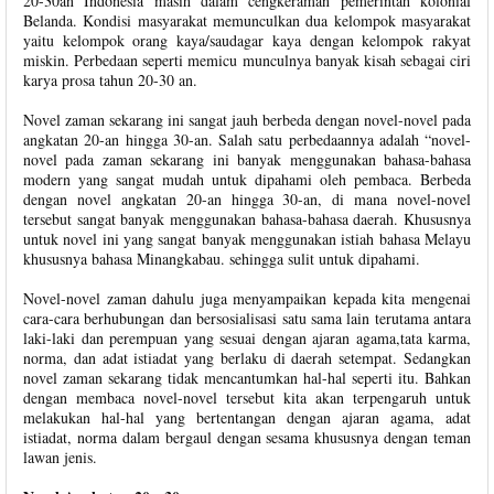
20-30an Indonesia masih dalam cengkeraman pemerintah kolonial
Belanda. Kondisi masyarakat memunculkan dua kelompok masyarakat
yaitu kelompok orang kaya/saudagar kaya dengan kelompok rakyat
miskin. Perbedaan seperti memicu munculnya banyak kisah sebagai ciri
karya prosa tahun 20-30 an.
Novel zaman sekarang ini sangat jauh berbeda dengan novel-novel pada
angkatan 20-an hingga 30-an. Salah satu perbedaannya adalah “novel-
novel pada zaman sekarang ini banyak menggunakan bahasa-bahasa
modern yang sangat mudah untuk dipahami oleh pembaca. Berbeda
dengan novel angkatan 20-an hingga 30-an, di mana novel-novel
tersebut sangat banyak menggunakan bahasa-bahasa daerah. Khususnya
untuk novel ini yang sangat banyak menggunakan istiah bahasa Melayu
khususnya bahasa Minangkabau. sehingga sulit untuk dipahami.
Novel-novel zaman dahulu juga menyampaikan kepada kita mengenai
cara-cara berhubungan dan bersosialisasi satu sama lain terutama antara
laki-laki dan perempuan yang sesuai dengan ajaran agama,tata karma,
norma, dan adat istiadat yang berlaku di daerah setempat. Sedangkan
novel zaman sekarang tidak mencantumkan hal-hal seperti itu. Bahkan
dengan membaca novel-novel tersebut kita akan terpengaruh untuk
melakukan hal-hal yang bertentangan dengan ajaran agama, adat
istiadat, norma dalam bergaul dengan sesama khususnya dengan teman
lawan jenis.