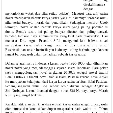
disekelilingnya
dengan
menonjolkan watak dan sifat setiap pelaku”. Menurut para ahli sastra
novel merupakan bentuk karya sastra yang di dalamnya terdapat nilai-
nilai sosial budaya, moral, dan pendidikan. Sedangkan menurut Jakob
Sumarjo, novel adalah bentuk karya sastra yang paling popular di
dunia. Bentuk sastra ini paling banyak dicetak dan paling banyak
beredar, lantaran daya komunitasnya yang kuat pada masyarakat. Dan
menurut Drs. Agus Priantoro,S.Pd mengemukakan bahwa novel
merupakan karya sastra yang memiliki dua unsur,yaitu : unsur
Ekstrinsik dan unsur Intrinsik yan keduanya saling berhubungan karena
sangat berpengaruh dalam kehadiran sebuah karya sastra.
Dalam sejarah sastra Indonesia kurun waktu 1920-1930 telah dihasilkan
novel-novel yang menjadi tonggak sejarah sastra Indonesia. Para pakar
sastra menggolongkan novel angkatan 20-30an sebagai novel tradisi
Balai Pustaka. Disebut novel tradisi Balai Pustaka karena novel-novel
itu merupakan kelanjutan dari karya-karya sastra terbitan Balai Pustaka.
Sedang angkatan tahun 1920 sendiri lebih dikenal sebagai Angkatan
Siti Nurbaya, karena ditandai dengan novel Siti Nurbaya karya Marah
Rusli yang sangat terkenal.
Karakteristik atau ciri khas dari sebuah karya sastra sangat dipengaruhi
oleh situasi dan kondisi kehidupan masyarakat pada waktu itu. Tahun