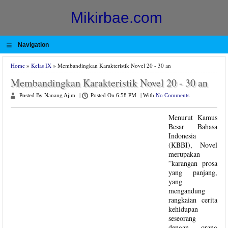
Mikirbae.com
≡
Navigation
Home
»
Kelas IX
» Membandingkan Karakteristik Novel 20 - 30 an
Membandingkan Karakteristik Novel 20 - 30 an
Posted By Nanang Ajim
|
Posted On 6:58 PM
|
With
No Comments
Menurut Kamus
Besar Bahasa
Indonesia
(KBBI), Novel
merupakan
”karangan prosa
yang panjang,
yang
mengandung
rangkaian cerita
kehidupan
seseorang
dengan orang