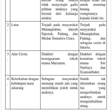
tidak menyetujui gadis
untuk menutup
pilihan anaknya yang
hutang
berasal dari keluarga
orangtuanya
miskin.
kepada lelaki itu.
2
Latar
Terjadi pada masyarakat
Terjadi pada
.
Minangkabau, daerah
masyarakat
Siporok, Padang, dan
Minangkabau,
Medan Sumatera Utara.
Padang, dan
sebagian cerita di
Jakarta.
3
Alur Cerita
Diakhiri dengan
Diakhiri dengan
.
kesengsaraan tokoh
kematian tokoh
utama Mariamin.
utama Siti
Nurbaya dan
Syamsulbahri.
4
Keterkaitan dengan
Sebagian masyarakat
Sudah tak
.
kehidupan masa
memang masih ada yang
ditemukan orang
sekarang
memilihkan jodoh untuk
tua yang
anaknya.
mengorbankan
anaknya untuk
mengembalikan
utang.