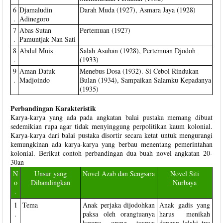
6
Djamaludin
Darah Muda (1927), Asmara Jaya (1928)
.
Adinegoro
7
Abas Sutan
Pertemuan (1927)
.
Pamuntjak Nan Sati
8
Abdul Muis
Salah Asuhan (1928), Pertemuan Djodoh
.
(1933)
9
Aman Datuk
Menebus Dosa (1932). Si Cebol Rindukan
.
Madjoindo
Bulan (1934), Sampaikan Salamku Kepadanya
(1935)
Perbandingan Karakteristik
Karya-karya yang ada pada angkatan balai pustaka memang dibuat
sedemikian rupa agar tidak menyinggung perpolitikan kaum kolonial.
Karya-karya dari balai pustaka disortir secara ketat untuk mengurangi
kemungkinan ada karya-karya yang berbau menentang pemerintahan
kolonial. Berikut contoh perbandingan dua buah novel angkatan 20-
30an
N
Unsur yang
Novel Azab dan Sengsara
Novel Siti
o
Dibandingkan
Nurbaya
.
1
Tema
Anak perjaka dijodohkan
Anak gadis yang
.
paksa oleh orangtuanya
harus menikah
karena orang tuanya
dengan lelaki tua