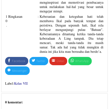
menginspirasi dan memotivasi pembacanya
untuk melakukan hal-hal yang besar untuk
mengejar mimpi.
1
Ringkasan
:
Keberanian dan keteguhan hati telah
0
membawa Ikal pada banyak tempat dan
.
peristiwa. Dengan sepenuh hati, Ikal rela
berlayar mengunjungi pulau "Batuan".
Keberaniannya ditantang ketika tanda-tanda
keberadaan A Ling tampak. Dia tetap
mencari, meski tanda-tanda itu masih
samar. Tak ada hal yang tidak mungkin di
dunia ini jika kita mau berusaha dan berdo’a.
Facebook
Twitter
GMail
WhatsApp
Messenger
Label:
Kelas VII
0 komentar: