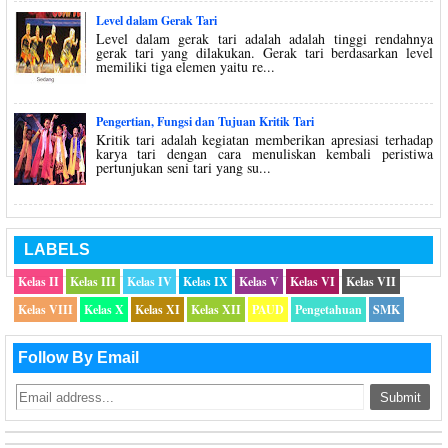
Level dalam Gerak Tari
Level dalam gerak tari adalah adalah tinggi rendahnya
gerak tari yang dilakukan. Gerak tari berdasarkan level
memiliki tiga elemen yaitu re...
Pengertian, Fungsi dan Tujuan Kritik Tari
Kritik tari adalah kegiatan memberikan apresiasi terhadap
karya tari dengan cara menuliskan kembali peristiwa
pertunjukan seni tari yang su...
LABELS
Kelas II
Kelas III
Kelas IV
Kelas IX
Kelas V
Kelas VI
Kelas VII
Kelas VIII
Kelas X
Kelas XI
Kelas XII
PAUD
Pengetahuan
SMK
Follow By Email