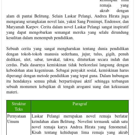
remaja yang
akrab dengan
alam di pantai Belitung. Selain Laskar Pelangi, Andrea Hirata juga
mengarang serangkaian novel lain, yakni Sang Pemimpi, Endensor, dan
Maryamah Karpov. Cerita dalam novel Laskar Pelangi sangat inspiratif
yang dapat mengobarkan semangat mereka yang selalu dirundung
kesulitan dalam menempuh pendidikan.
Sebuah cerita yang sangat mengharukan tentang dunia pendidikan
dengan tokoh-tokoh manusia sederhana, jujur, tulus, gigih, penuh
dedikasi, ulet, sabar, tawakal, takwa, dituturkan secara indah dan
cerdas. Pada dasarnya kemiskinan tidak berkorelasi langsung dengan
kebodohan atau kegeniusan. Sebagai penyakit sosial, kemiskinan harus
diperangi dengan metode pendidikan yang tepat guna. Dalam hubungan
itu hendaknya semua pihak berpartisipasi aktif sehingga terbangun
sebuah monumen kebajikan di tengah arogansi uang dan kekuasaan
materi.
Struktur
Paragraf
Teks
Pernyataan
Laskar Pelangi merupakan novel remaja berlatar
Umum
keindahan alam Belitung. Novelini termasuk salah satu
novel remaja karya Andrea Hirata yang fenomenal.
Kisah tentang kehidupan lima remaja yang akrab