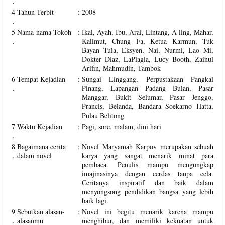
.
4
Tahun Terbit
:
2008
.
5
Nama-nama Tokoh
:
Ikal, Ayah, Ibu, Arai, Lintang, A ling, Mahar,
.
Kalimut, Chung Fa, Ketua Karmun, Tuk
Bayan Tula, Eksyen, Nai, Nurmi, Lao Mi,
Dokter Diaz, LaPlagia, Lucy Booth, Zainul
Arifin, Mahmudin, Tambok
6
Tempat Kejadian
:
Sungai Linggang, Perpustakaan Pangkal
.
Pinang, Lapangan Padang Bulan, Pasar
Manggar, Bukit Selumar, Pasar Jenggo,
Prancis, Belanda, Bandara Soekarno Hatta,
Pulau Belitong
7
Waktu Kejadian
:
Pagi, sore, malam, dini hari
.
8
Bagaimana cerita
:
Novel Maryamah Karpov merupakan sebuah
.
dalam novel
karya yang sangat menarik minat para
pembaca. Penulis mampu mengungkap
imajinasinya dengan cerdas tanpa cela.
Ceritanya inspiratif dan baik dalam
menyongsong pendidikan bangsa yang lebih
baik lagi.
9
Sebutkan alasan-
:
Novel ini begitu menarik karena mampu
.
alasanmu
menghibur, dan memiliki kekuatan untuk