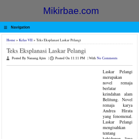
Mikirbae.com
≡
Navigation
Home
»
Kelas VII
» Teks Eksplanasi Laskar Pelangi
Teks Eksplanasi Laskar Pelangi
Posted By Nanang Ajim
|
Posted On 11:11 PM
|
With
No Comments
Laskar Pelangi
merupakan
novel remaja
berlatar
keindahan alam
Belitung. Novel
remaja karya
Andrea Hirata
yang fenomenal.
Laskar Pelangi
mengisahkan
tentang
kehidupan lima