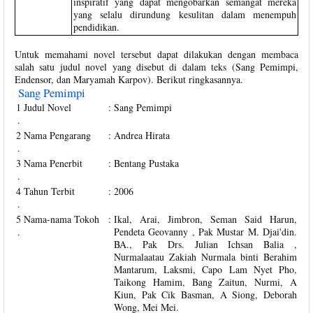
inspiratif yang dapat mengobarkan semangat mereka
yang selalu dirundung kesulitan dalam menempuh
pendidikan.
Untuk memahami novel tersebut dapat dilakukan dengan membaca
salah satu judul novel yang disebut di dalam teks (Sang Pemimpi,
Endensor, dan Maryamah Karpov). Berikut ringkasannya.
Sang Pemimpi
1
Judul Novel
:
Sang Pemimpi
.
2
Nama Pengarang
:
Andrea Hirata
.
3
Nama Penerbit
:
Bentang Pustaka
.
4
Tahun Terbit
:
2006
.
5
Nama-nama Tokoh
:
Ikal, Arai, Jimbron, Seman Said Harun,
.
Pendeta Geovanny , Pak Mustar M. Djai'din.
BA., Pak Drs. Julian Ichsan Balia ,
Nurmalaatau Zakiah Nurmala binti Berahim
Mantarum, Laksmi, Capo Lam Nyet Pho,
Taikong Hamim, Bang Zaitun, Nurmi, A
Kiun, Pak Cik Basman, A Siong, Deborah
Wong, Mei Mei.