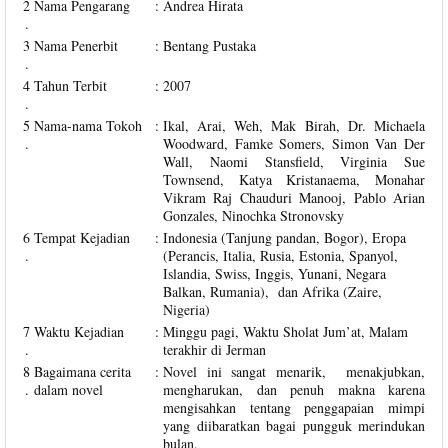
2
Nama Pengarang
:
Andrea Hirata
.
3
Nama Penerbit
:
Bentang Pustaka
.
4
Tahun Terbit
:
2007
.
5
Nama-nama Tokoh
:
Ikal, Arai, Weh, Mak Birah, Dr. Michaela
.
Woodward, Famke Somers, Simon Van Der
Wall, Naomi Stansfield, Virginia Sue
Townsend, Katya Kristanaema, Monahar
Vikram Raj Chauduri Manooj, Pablo Arian
Gonzales, Ninochka Stronovsky
6
Tempat Kejadian
:
Indonesia (Tanjung pandan, Bogor), Eropa
.
(Perancis, Italia, Rusia, Estonia, Spanyol,
Islandia, Swiss, Inggis, Yunani, Negara
Balkan, Rumania), dan Afrika (Zaire,
Nigeria)
7
Waktu Kejadian
:
Minggu pagi, Waktu Sholat Jum’at, Malam
.
terakhir di Jerman
8
Bagaimana cerita
:
Novel ini sangat menarik, menakjubkan,
.
dalam novel
mengharukan, dan penuh makna karena
mengisahkan tentang penggapaian mimpi
yang diibaratkan bagai pungguk merindukan
bulan.