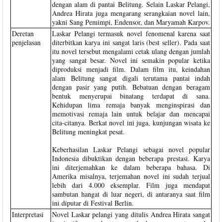
dengan alam di pantai Belitung. Selain Laskar Pelangi,
Andrea Hirata juga mengarang serangkaian novel lain,
yakni Sang Pemimpi, Endensor, dan Maryamah Karpov.
Deretan
Laskar Pelangi termasuk novel fenomenal karena saat
penjelasan
diterbitkan karya ini sangat laris (best seller). Pada saat
itu novel tersebut mengalami cetak ulang dengan jumlah
yang sangat besar. Novel ini semakin popular ketika
diproduksi menjadi film. Dalam film itu, keindahan
alam Belitung sangat digali terutama pantai indah
dengan pasir yang putih. Bebatuan dengan beragam
bentuk menyerupai binatang terdapat di sana.
Kehidupan lima remaja banyak menginspirasi dan
memotivasi remaja lain untuk belajar dan mencapai
cita-citanya. Berkat novel ini juga, kunjungan wisata ke
Belitung meningkat pesat.
Keberhasilan Laskar Pelangi sebagai novel popular
Indonesia dibuktikan dengan beberapa prestasi. Karya
ini diterjemahkan ke dalam beberapa bahasa. Di
Amerika misalnya, terjemahan novel ini sudah terjual
lebih dari 4.000 eksemplar. Film juga mendapat
sambutan hangat di luar negeri, di antaranya saat film
ini diputar di Festival Berlin.
Interpretasi
Novel Laskar pelangi yang ditulis Andrea Hirata sangat