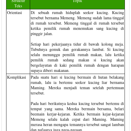
Struktur
Topik
Teks
Orientasi
Di sebuah rumah hiduplah seekor kucing. Kucing
tersebut bernama Memeng. Memeng sudah lama tinggal
di rumah tersebut. Memeng tinggal di rumah tersebut
ketika pemilik rumah menemukan sang kucing di
pinggir jalan.
Setiap hari pekerjaanya tidur di bawah kolong meja.
Tubuhnya gemuk dan gerakannya lambat. Si kucing
selalu menunggu pemilik rumah makan, lalu ketika
pemilik rumah sedang makan si kucing akan
bergelayutan di kaki pemilik rumah dengan harapan
supaya diberi makanan.
Komplikasi
Pada suatu hari si kucing bermain di hutan belakang
rumah, lalu ia bertemu seekor kucing liar bernama
Maming. Mereka menjadi teman setelah pertemuan
tersebut.
Pada hari berikutnya kedua kucing tersebut bertemu di
tempat yang sama. Mereka bermain bersama, belari
beemain kerjar-kejaran. Ketika bermain kejar-kejaran
Memeng selalu kalah cepat dari Maming. Maming
merasa heran mengapa temannya tersebut sangat lamban
dan nafasnya juga ngos-ngosan.