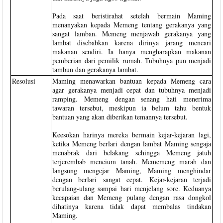
Pada saat beristirahat setelah bermain Maming
menanyakan kepada Memeng tentang gerakanya yang
sangat lamban. Memeng menjawab gerakanya yang
lambat disebabkan karena dirinya jarang mencari
makanan sendiri. Ia hanya mengharapkan makanan
pemberian dari pemilik rumah. Tubuhnya pun menjadi
tambun dan gerakanya lambat.
Resolusi
Maming menawarkan bantuan kepada Memeng cara
agar gerakanya menjadi cepat dan tubuhnya menjadi
ramping. Memeng dengan senang hati menerima
tawaran tersebut, meskipun ia belum tahu bentuk
bantuan yang akan diberikan temannya tersebut.
Keesokan harinya mereka bermain kejar-kejaran lagi,
ketika Memeng berlari dengan lambat Maming sengaja
menabrak dari belakang sehingga Memeng jatuh
terjerembab mencium tanah. Mememeng marah dan
langsung mengejar Maming, Maming menghindar
dengan berlari sangat cepat. Kejar-kejaran terjadi
berulang-ulang sampai hari menjelang sore. Keduanya
kecapaian dan Memeng pulang dengan rasa dongkol
dihatinya karena tidak dapat membalas tindakan
Maming.