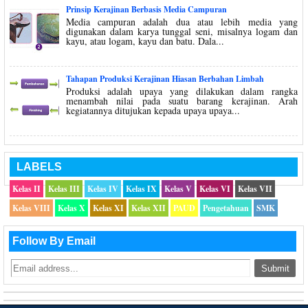
Prinsip Kerajinan Berbasis Media Campuran
Media campuran adalah dua atau lebih media yang
digunakan dalam karya tunggal seni, misalnya logam dan
kayu, atau logam, kayu dan batu. Dala...
Tahapan Produksi Kerajinan Hiasan Berbahan Limbah
Produksi adalah upaya yang dilakukan dalam rangka
menambah nilai pada suatu barang kerajinan. Arah
kegiatannya ditujukan kepada upaya upaya...
LABELS
Kelas II
Kelas III
Kelas IV
Kelas IX
Kelas V
Kelas VI
Kelas VII
Kelas VIII
Kelas X
Kelas XI
Kelas XII
PAUD
Pengetahuan
SMK
Follow By Email