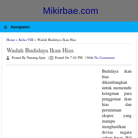
Mikirbae.com
≡
Navigation
Home
»
Kelas VIII
» Wadah Budidaya Ikan Hias
Wadah Budidaya Ikan Hias
Posted By Nanang Ajim
|
Posted On 7:42 PM
|
With
No Comments
Budidaya ikan
hias
dikembangkan
untuk memenuhi
keinginan para
penggemar ikan
hias dan
permintaan
ekspor, yang
mampu
menghasilkan
devisa negara
cukup besar. Hal