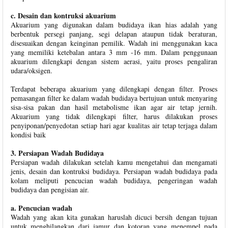
c. Desain dan kontruksi akuarium
Akuarium yang digunakan dalam budidaya ikan hias adalah yang
berbentuk persegi panjang, segi delapan ataupun tidak beraturan,
disesuaikan dengan keinginan pemilik. Wadah ini menggunakan kaca
yang memiliki ketebalan antara 3 mm -16 mm. Dalam penggunaan
akuarium dilengkapi dengan sistem aerasi, yaitu proses pengaliran
udara/oksigen.
Terdapat beberapa akuarium yang dilengkapi dengan filter. Proses
pemasangan filter ke dalam wadah budidaya bertujuan untuk menyaring
sisa-sisa pakan dan hasil metabolisme ikan agar air tetap jernih.
Akuarium yang tidak dilengkapi filter, harus dilakukan proses
penyiponan/penyedotan setiap hari agar kualitas air tetap terjaga dalam
kondisi baik
3. Persiapan Wadah Budidaya
Persiapan wadah dilakukan setelah kamu mengetahui dan mengamati
jenis, desain dan kontruksi budidaya. Persiapan wadah budidaya pada
kolam meliputi pencucian wadah budidaya, pengeringan wadah
budidaya dan pengisian air.
a. Pencucian wadah
Wadah yang akan kita gunakan haruslah dicuci bersih dengan tujuan
untuk menghilangkan dari jamur dan kotoran yang menempel pada