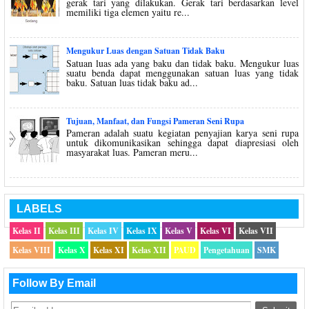
gerak tari yang dilakukan. Gerak tari berdasarkan level
memiliki tiga elemen yaitu re...
Mengukur Luas dengan Satuan Tidak Baku
Satuan luas ada yang baku dan tidak baku. Mengukur luas
suatu benda dapat menggunakan satuan luas yang tidak
baku. Satuan luas tidak baku ad...
Tujuan, Manfaat, dan Fungsi Pameran Seni Rupa
Pameran adalah suatu kegiatan penyajian karya seni rupa
untuk dikomunikasikan sehingga dapat diapresiasi oleh
masyarakat luas. Pameran meru...
LABELS
Kelas II
Kelas III
Kelas IV
Kelas IX
Kelas V
Kelas VI
Kelas VII
Kelas VIII
Kelas X
Kelas XI
Kelas XII
PAUD
Pengetahuan
SMK
Follow By Email