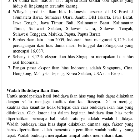
Di dunia ikan hias air laut diperkirakan sekitar 650 spesies yang
hidup di lingkungan terumbu karang.
Wilayah produksi ikan hias Indonesia tersebar di 18 Provinsi
(Sumatera Barat, Sumatera Utara, Jambi, DKI Jakarta, Jawa Barat,
Jawa Tengah, Jawa Timur, Bali, Kalimantan Barat, Kalimantan
Timur, Sulawesi Selatan, Sulawesi Utara, Sulawesi Tengah,
Sulawesi Tenggara, Maluku, Papua, Papua Barat).
Berdasarkan data tahun 2009, Indonesia baru menguasai 3,12% dari
perdagangan ikan hias dunia masih tertinggal dari Singapura yang
mencapai 16,08%.
Sebanyak 3,12% ekspor ikan hias Singapura merupakan ikan hias
asal Indonesia.
Pangsa pasar ekspor ikan hias Indonesia adalah Singapura, Cina,
Hongkong, Malaysia, Jepang, Korea Selatan, USA dan Eropa.
Wadah Budidaya Ikan Hias
Untuk mendapatkan hasil budidaya ikan hias yang baik dapat dilakukan
dengan selalu menjaga kualitas dan kuantitasnya. Dalam menjaga
kualitas dan kuantitas tidak terlepas dari cara budidaya ikan hias yang
dilakukan. Oleh karena itu dalam kegiatan budidaya ikan hias perlu
diperhatikan beberapa hal, salah satunya adalah wadah budidaya.
Wadah budidaya ikan hias dapat dilakukan dimana saja, faktor yang
harus diperhatikan adalah menentukan pemilihan wadah budidaya yang
tepat. Wadah budidaya merupakan tempat untuk memelihara ikan.