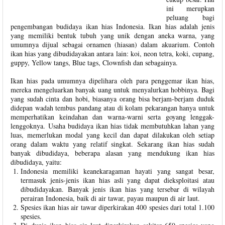
ini merupkan
peluang bagi
pengembangan budidaya ikan hias Indonesia. Ikan hias adalah jenis
yang memiliki bentuk tubuh yang unik dengan aneka warna, yang
umumnya dijual sebagai ornamen (hiasan) dalam akuarium. Contoh
ikan hias yang dibudidayakan antara lain: koi, neon tetra, koki, cupang,
guppy, Yellow tangs, Blue tags, Clownfish dan sebagainya.
Ikan hias pada umumnya dipelihara oleh para penggemar ikan hias,
mereka mengeluarkan banyak uang untuk menyalurkan hobbinya. Bagi
yang sudah cinta dan hobi, biasanya orang bisa berjam-berjam duduk
didepan wadah tembus pandang atau di kolam pekarangan hanya untuk
memperhatikan keindahan dan warna-warni serta goyang lenggak-
lenggoknya. Usaha budidaya ikan hias tidak membutuhkan lahan yang
luas, memerlukan modal yang kecil dan dapat dilakukan oleh setiap
orang dalam waktu yang relatif singkat. Sekarang ikan hias sudah
banyak dibudidaya, beberapa alasan yang mendukung ikan hias
dibudidaya, yaitu:
Indonesia memiliki keanekaragaman hayati yang sangat besar,
termasuk jenis-jenis ikan hias asli yang dapat dieksploitasi atau
dibudidayakan. Banyak jenis ikan hias yang tersebar di wilayah
perairan Indonesia, baik di air tawar, payau maupun di air laut.
Spesies ikan hias air tawar diperkirakan 400 spesies dari total 1.100
spesies.