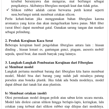
tersebut bersenyawa dan mengeras, mat berfungsi sebagai
pengikatnya. Akibatnya fiberglass menjadi kuat dan tidak getas.
Silikon rubber adalah cairan berwarna putih kental seperti
susu,berfungsi untuk membuat cetakan silicon.
Perlu kehati-hatian jika menggunakan bahan fiberglass karena
aromanya yang keras dan akan mengeluarkan hawa panas. Mett fiber
(serat fiber) dapat membuat gatal. Gunakan sarung tangan dan masker
sebagai pelindung.
2. Produk Kerajinan Kaca Serat
Beberapa kerajinan hasil pengolahan fiberglass antara lain : hiasan
dinding , hiasan lemari es, gantungan gunci, piagam, asesoris mobil/
sepeda, speed boat, dan masih banyak yang lainnya.
3. Langkah-Langkah Pembuatan Kerajinan dari Fiberglass
a) Membuat model
Langkah pertama membuat barang dari fiberglass kita harus membuat
model, Model bisa dari barang yang sudah jadi misalnya patung
porselen atau boneka plastik. Jika tidak ada benda modelnya, model
dapat dibuat dari tanah liat atau plastisin.
b) Membuat cetakan (mold)
Olesi permukaan model dengan polish atau sabun krim secara merata.
Model lalu diolesi cairan silikon hingga berlapis-lapis, keringkan, lalu
cetakan yang terbuat dari silikon rubber siap dilepas dari modelnya.