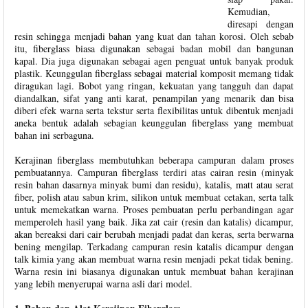
Kemudian,
diresapi dengan
resin sehingga menjadi bahan yang kuat dan tahan korosi. Oleh sebab
itu, fiberglass biasa digunakan sebagai badan mobil dan bangunan
kapal. Dia juga digunakan sebagai agen penguat untuk banyak produk
plastik. Keunggulan fiberglass sebagai material komposit memang tidak
diragukan lagi. Bobot yang ringan, kekuatan yang tangguh dan dapat
diandalkan, sifat yang anti karat, penampilan yang menarik dan bisa
diberi efek warna serta tekstur serta flexibilitas untuk dibentuk menjadi
aneka bentuk adalah sebagian keunggulan fiberglass yang membuat
bahan ini serbaguna.
Kerajinan fiberglass membutuhkan beberapa campuran dalam proses
pembuatannya. Campuran fiberglass terdiri atas cairan resin (minyak
resin bahan dasarnya minyak bumi dan residu), katalis, matt atau serat
fiber, polish atau sabun krim, silikon untuk membuat cetakan, serta talk
untuk memekatkan warna. Proses pembuatan perlu perbandingan agar
memperoleh hasil yang baik. Jika zat cair (resin dan katalis) dicampur,
akan bereaksi dari cair berubah menjadi padat dan keras, serta berwarna
bening mengilap. Terkadang campuran resin katalis dicampur dengan
talk kimia yang akan membuat warna resin menjadi pekat tidak bening.
Warna resin ini biasanya digunakan untuk membuat bahan kerajinan
yang lebih menyerupai warna asli dari model.