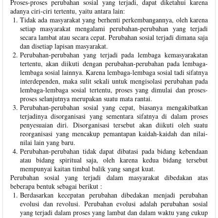
Proses-proses perubahan sosial yang terjadi, dapat diketahui karena
adanya ciri-ciri tertentu, yaitu antara lain:
Tidak ada masyarakat yang berhenti perkembangannya, oleh karena
setiap masyarakat mengalami perubahan-perubahan yang terjadi
secara lambat atau secara cepat. Perubahan sosial terjadi dimana saja
dan disetiap lapisan masyarakat.
Perubahan-perubahan yang terjadi pada lembaga kemasyarakatan
tertentu, akan diikuti dengan perubahan-perubahan pada lembaga-
lembaga sosial lainnya. Karena lembaga-lembaga sosial tadi sifatnya
interdependen, maka sulit sekali untuk mengisolasi perubahan pada
lembaga-lembaga sosial tertentu, proses yang dimulai dan proses-
proses selanjutnya merupakan suatu mata rantai.
Perubahan-perubahan sosial yang cepat, biasanya mengakibatkan
terjadinya disorganisasi yang sementara sifatnya di dalam proses
penyesuaian diri. Disorganisasi tersebut akan diikuti oleh suatu
reorganisasi yang mencakup pemantapan kaidah-kaidah dan nilai-
nilai lain yang baru.
Perubahan-perubahan tidak dapat dibatasi pada bidang kebendaan
atau bidang spiritual saja, oleh karena kedua bidang tersebut
mempunyai kaitan timbal balik yang sangat kuat.
Perubahan sosial yang terjadi dalam masyarakat dibedakan atas
beberapa bentuk sebagai berikut :
Berdasarkan kecepatan perubahan dibedakan menjadi perubahan
evolusi dan revolusi. Perubahan evolusi adalah perubahan sosial
yang terjadi dalam proses yang lambat dan dalam waktu yang cukup