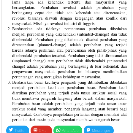
lama tanpa ada kehendak tertentu dari masyarakat yang
bersangkutan. Perubahan revolusi adalah perubahan yang
berlangsung cepat dan tidak ada kehendak atau direncanakan,
revolusi biasanya diawali dengan ketegangan atau konflik dari
masyarakat. Misalnya revolusi industri di Inggris.
Berdasarkan ada tidaknya perencanaan perubahan dibedakan
menjadi perubahan yang dikehendaki (intended-chanege) dan tidak
dikehendaki. Perubahan yang dikehendaki disebut perubahan yang
direncanakan (planned-change) adalah perubahan yang terjadi
karena adanya perkiraan atau perencanaan oleh pihak-pihak yang
dikehendaki perubahan tersebut. Perubahan yang tidak direncanakan
(unplanned change) atau perubahan tidak dikehendaki (unintended
change) adalah perubahan yang berlangsung di luar kehendak dan
pengawasan masyarakat. perubahan ini biasanya meniimbulkan
pertentangan yang merugikan kehidupan masyarakat.
Berdasarkan besar kecilnya pengaruh yang ditimbulkan dibedakan
menjadi perubahan kecil dan perubahan besar. Perubahan kecil
diartikan perubahan yang terjadi pada unsur struktur sosial yang
tidak membawa pengaruh langsung atau berarti dalam masyarakat.
Perubahan besar adalah perubahan yang terjadi pada unsur-unsur
struktur sosial yang memberi pengaruh langsung atau berarti bagi
masyarakat. Contohnya pengelolaan pertanian dengan memakai alat
pertanian dari mesin pada masyarakat membawa pengaruh besar.
Twitter
GMail
WhatsApp
Messenger