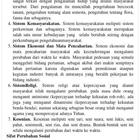
sangat terkait dengan pengalaman hidup yang dilalui masyarakat
tersebut. Dari pengalaman itu muncullah pengetahuan bercocok
tanam, pengetahun tentang alam semesta, pengetahun tentang flora,
fauna dan sebagainya.
Sistem Kemasyarakatan.
Sistem kemasyarakatan meliputi sistem
perkawinan dan sebagainya. Sistem kemasyarakatan merupakan
salah satu unsur kebudayaan yang selalu berubah seiring dengan
perkembangan pengetahuanmasyarakat.
Sistem Ekonomi dan Mata Pencaharian.
Sistem ekonomi dan
mata pencaharian masyarakat ada kecenderungan mengalami
perubahan dari waktu ke waktu. Masyarakat pedesaan yang semula
menggeluti bidang pertanian, sebagai akibat dari makin sempitnya
lahan pertanian karena digunakan untuk pemukiman ataupun
kegiatan industri banyak di antaranya yang beralih pekerjaan ke
bidang industri.
SistemReligi.
Sistem religi atau kepercayaan yang dianut
masyarakat telah mengalami perubahan. pada masa dulu orang
menganut animisme (kepercayaan terhadap kekuatan roh-roh), ada
juga yang menganut dinamisme (kepercayaan terhadap kekuatan
benda-benda), namun sekarang sebagian besar orang telah menganut
agama yang mempercayai adanya Tuhan.
Kesenian.
Kesenian meliputi seni tari, seni suara, seni lukis, seni
pahat, senimusik, seni rias, dan seni drama. Bentuk-bentuk seni ini
selalu mengalami perubahan dari waktu ke waktu.
Sifat Perubahan Sosial