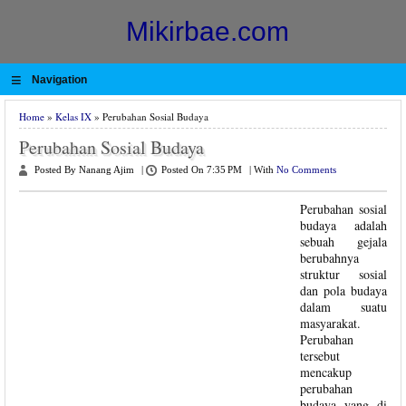
Mikirbae.com
≡
Navigation
Home
»
Kelas IX
» Perubahan Sosial Budaya
Perubahan Sosial Budaya
Posted By Nanang Ajim
|
Posted On 7:35 PM
|
With
No Comments
Perubahan sosial
budaya adalah
sebuah gejala
berubahnya
struktur sosial
dan pola budaya
dalam suatu
masyarakat.
Perubahan
tersebut
mencakup
perubahan
budaya yang di