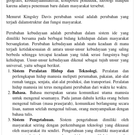
geografis, kebudayaanmaterial, komposisi penduduk, ideologi maupun
karena adanya penemuan baru dalam masyarakat tersebut.
Menurut Kingsley Davis perubahan sosial adalah perubahan yang
terjadi dalamstruktur dan fungsi masyarakat.
Perubahan kebudayaan adalah perubahan dalam sistem ide yang
dimiliki bersama pada berbagai bidang kehidupan dalam masyarakat
bersangkutan. Perubahan kebudayaan adalah suatu keadaan di mana
terjadi ketidaksesuaian di antara unsur-unsur kebudayaan yang saling
berbeda sehingga tercapai keadaan yang tidak serasi fungsinya bagi
kehidupan. Unsur-unsur kebudayaan dikenal sebagai tujuh unsur yang
universal, yaitu sebagai berikut.
Sistem Peralatan Hidup dan Teknologi.
Peralatan dan
perlengkapan hidup manusia meliputi perumahan, pakaian, alat-alat
rumah tangga, senjata, alat-alat produksi, dan transportasi. Peralatan
hidup manusia ini terus mengalami perubahan dari waktu ke waktu.
Bahasa.
Bahasa merupakan sarana komunikasi utama manusia
untuk mengenal sesamanya. Pada jaman dahulu ketika orang belum
mengenal tulisan (masa prasejarah), komunikasi berlangsung secara
lisan, namun setelah mengenal tulisan, orang menyampaikan dengan
bahasa tulis.
Sistem Pengetahuan.
Sistem pengetahuan dimiliki oleh
masyarakat seiring dengan perkembangan teknologi yang dikuasai
oleh masyarakat itu sendiri. Pengetahuan yang dimiliki masyarakat