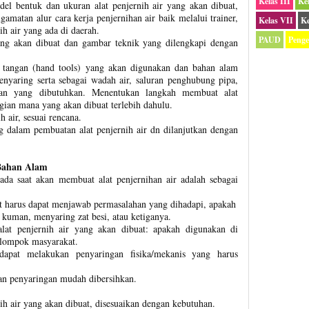
Kelas III
Ke
l bentuk dan ukuran alat penjernih air yang akan dibuat,
amatan alur cara kerja penjernihan air baik melalui trainer,
Kelas VII
Ke
nih air yang ada di daerah.
PAUD
Peng
ng akan dibuat dan gambar teknik yang dilengkapi dengan
 tangan (hand tools) yang akan digunakan dan bahan alam
enyaring serta sebagai wadah air, saluran penghubung pipa,
an yang dibutuhkan. Menentukan langkah membuat alat
gian mana yang akan dibuat terlebih dahulu.
 air, sesuai rencana.
 dalam pembuatan alat penjernih air dn dilanjutkan dengan
 Bahan Alam
ada saat akan membuat alat penjernihan air adalah sebagai
at harus dapat menjawab permasalahan yang dihadapi, apakah
kuman, menyaring zat besi, atau ketiganya.
lat penjernih air yang akan dibuat: apakah digunakan di
elompok masyarakat.
apat melakukan penyaringan fisika/mekanis yang harus
han penyaringan mudah dibersihkan.
ih air yang akan dibuat, disesuaikan dengan kebutuhan.