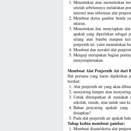
Menentukan atau memutuskan mode
setelah sebelumnya melakukan peng
internet atau informasi alat penjer
Membuat sketsa gambar benda ya
ukuran.
Menentukan dan menyiapkan alat
apakah yang diperlukan sebagai p
selang atau bambu maupun ker
penjernih air, yaitu menentukan ba
Membuat dan merakit alat penjernih
Menguji merupakan bagian penting
menyempurnakan.
Membuat Alat Penjernih Air dari
Hal pertama yang harus dipikirkan p
berikut:
Alat penjernih air yang akan dibu
menyaring lumpur atau menyaring 
Untuk ditempatkan di manakah a
sekolah, rumah, atau untuk satu k
Bahan penyaring apakah yang d
disiapkan?
Pada alat penjernih air apakah ba
Tahap kedua membuat gambar:
Membuat disain/sketsa alat penjern