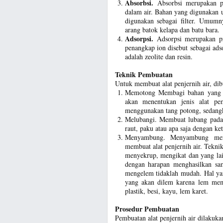
Absorbsi.
Absorbsi merupakan pe
dalam air. Bahan yang digunakan 
digunakan sebagai filter. Umumn
arang batok kelapa dan batu bara.
Adsorpsi.
Adsorpsi merupakan pr
penangkap ion disebut sebagai ads
adalah zeolite dan resin.
Teknik Pembuatan
Untuk membuat alat penjernih air, di
Memotong Membagi bahan yang a
akan menentukan jenis alat p
menggunakan tang potong, sedang
Melubangi. Membuat lubang pada b
raut, paku atau apa saja dengan ke
Menyambung. Menyambung mer
membuat alat penjernih air. Tekn
menyekrup, mengikat dan yang lai
dengan harapan menghasilkan s
mengelem tidaklah mudah. Hal yan
yang akan dilem karena lem mem
plastik, besi, kayu, lem karet.
Prosedur Pembuatan
Pembuatan alat penjernih air dilakuka