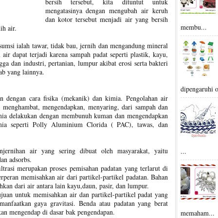
bersih tersebut, kita dituntut untuk
mengatasinya dengan mengubah air keruh
dan kotor tersebut menjadi air yang bersih
membu...
ih air.
sumsi ialah tawar, tidak bau, jernih dan mengandung mineral
ir dapat terjadi karena sampah padat seperti plastik, kayu,
a dan industri, pertanian, lumpur akibat erosi serta bakteri
b yang lainnya.
dipengaruhi o
an dengan cara fisika (mekanik) dan kimia. Pengolahan air
nik menghambat, mengendapkan, menyaring, dari sampah dan
 kimia delakukan dengan membunuh kuman dan mengendapkan
ia seperti Polly Aluminium Clorida ( PAC), tawas, dan
jernihan air yang sering dibuat oleh masyarakat, yaitu
...
an adsorbs.
iltrasi merupakan proses pemisahan padatan yang terlarut di
 berperan memisahkan air dari partikel-partikel padatan. Bahan
hkan dari air antara lain kayu,daun, pasir, dan lumpur.
juan untuk memisahkan air dan partikel-partikel padat yang
manfaatkan gaya gravitasi. Benda atau padatan yang berat
 akan mengendap di dasar bak pengendapan.
memaham...