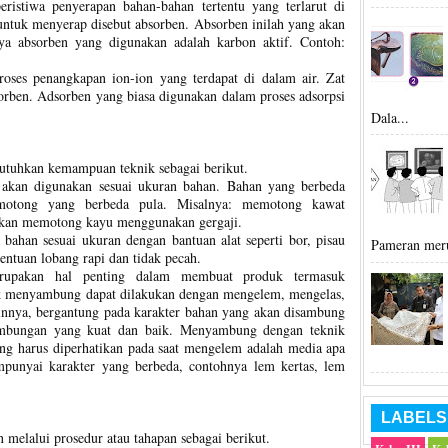
ristiwa penyerapan bahan-bahan tertentu yang terlarut di
untuk menyerap disebut absorben. Absorben inilah yang akan
ya absorben yang digunakan adalah karbon aktif. Contoh:
oses penangkapan ion-ion yang terdapat di dalam air. Zat
orben. Adsorben yang biasa digunakan dalam proses adsorpsi
Dala...
butuhkan kemampuan teknik sebagai berikut.
kan digunakan sesuai ukuran bahan. Bahan yang berbeda
emotong yang berbeda pula. Misalnya: memotong kawat
kan memotong kayu menggunakan gergaji.
ahan sesuai ukuran dengan bantuan alat seperti bor, pisau
Pameran meru
tentuan lobang rapi dan tidak pecah.
upakan hal penting dalam membuat produk termasuk
ik menyambung dapat dilakukan dengan mengelem, mengelas,
nnya, bergantung pada karakter bahan yang akan disambung
ambungan yang kuat dan baik. Menyambung dengan teknik
g harus diperhatikan pada saat mengelem adalah media apa
punyai karakter yang berbeda, contohnya lem kertas, lem
LABELS
n melalui prosedur atau tahapan sebagai berikut.