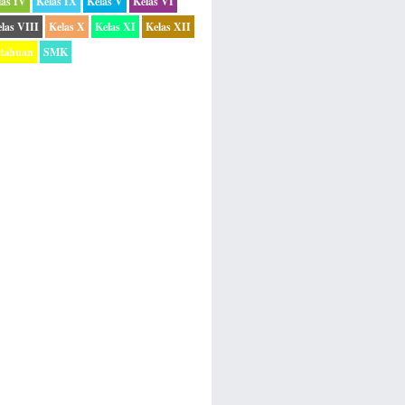
las IV
Kelas IX
Kelas V
Kelas VI
las VIII
Kelas X
Kelas XI
Kelas XII
etahuan
SMK