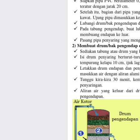
Siapkan pipa PVC berdiameter 0,5
teratur dengan jarak 20 cm.
Setelah itu, bagian dari pipa yan
kawat. Ujung pipa dimasukkan ke 
Lubangi drum/bak pengendapan da
Pada tabung pengendap, buat lu
membuang endapan ke luar.
Pasang pipa penyaring yang meng
2) Membuat drum/bak pengendap 
Sediakan tabung atau drum yang 
Isi drum penyaring berturut-tu
tempurung kelapa 10 cm, ijuk lag
Letakkan drum endapan dan penya
masukkan air dengan aliran alami
Tunggu kira-kira 30 menit, ke
penyaringan.
Aliran air yang keluar dari 
pengendapan.