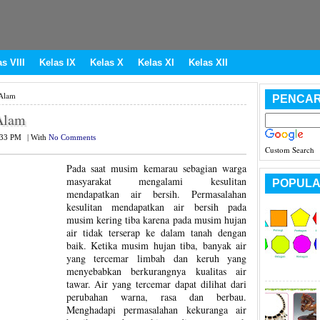
s VIII
Kelas IX
Kelas X
Kelas XI
Kelas XII
 Alam
PENCAR
 Alam
:33 PM
|
With
No Comments
Custom Search
Pada saat musim kemarau sebagian warga
masyarakat mengalami kesulitan
POPULA
mendapatkan air bersih. Permasalahan
kesulitan mendapatkan air bersih pada
musim kering tiba karena pada musim hujan
air tidak terserap ke dalam tanah dengan
baik. Ketika musim hujan tiba, banyak air
yang tercemar limbah dan keruh yang
menyebabkan berkurangnya kualitas air
tawar. Air yang tercemar dapat dilihat dari
perubahan warna, rasa dan berbau.
Menghadapi permasalahan kekuranga air