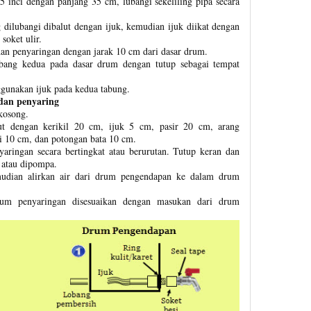
 inci dengan panjang 35 cm, lubangi sekeliling pipa secara
g dilubangi dibalut dengan ijuk, kemudian ijuk diikat dengan
soket ulir.
n penyaringan dengan jarak 10 cm dari dasar drum.
bang kedua pada dasar drum dengan tutup sebagai tempat
gunakan ijuk pada kedua tabung.
dan penyaring
kosong.
rut dengan kerikil 20 cm, ijuk 5 cm, pasir 20 cm, arang
i 10 cm, dan potongan bata 10 cm.
ringan secara bertingkat atau berurutan. Tutup keran dan
 atau dipompa.
mudian alirkan air dari drum pengendapan ke dalam drum
drum penyaringan disesuaikan dengan masukan dari drum