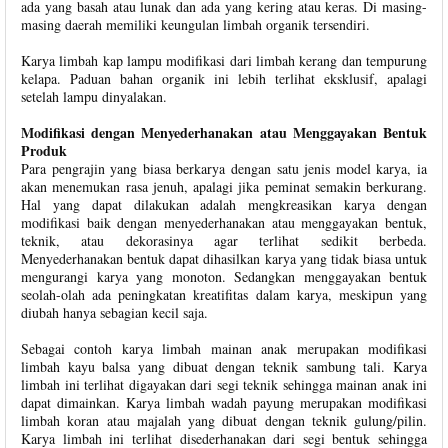
ada yang basah atau lunak dan ada yang kering atau keras. Di masing-
masing daerah memiliki keungulan limbah organik tersendiri.
Karya limbah kap lampu modifikasi dari limbah kerang dan tempurung
kelapa. Paduan bahan organik ini lebih terlihat eksklusif, apalagi
setelah lampu dinyalakan.
Modifikasi dengan Menyederhanakan atau Menggayakan Bentuk
Produk
Para pengrajin yang biasa berkarya dengan satu jenis model karya, ia
akan menemukan rasa jenuh, apalagi jika peminat semakin berkurang.
Hal yang dapat dilakukan adalah mengkreasikan karya dengan
modifikasi baik dengan menyederhanakan atau menggayakan bentuk,
teknik, atau dekorasinya agar terlihat sedikit berbeda.
Menyederhanakan bentuk dapat dihasilkan karya yang tidak biasa untuk
mengurangi karya yang monoton. Sedangkan menggayakan bentuk
seolah-olah ada peningkatan kreatifitas dalam karya, meskipun yang
diubah hanya sebagian kecil saja.
Sebagai contoh karya limbah mainan anak merupakan modifikasi
limbah kayu balsa yang dibuat dengan teknik sambung tali. Karya
limbah ini terlihat digayakan dari segi teknik sehingga mainan anak ini
dapat dimainkan. Karya limbah wadah payung merupakan modifikasi
limbah koran atau majalah yang dibuat dengan teknik gulung/pilin.
Karya limbah ini terlihat disederhanakan dari segi bentuk sehingga