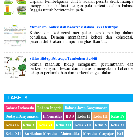
Capaian Pembelajaran Unit 3 adalah peserta didik mampu
menggunakan kalimat dengan pola tertentu dalam bahasa
Inggris untuk berinteraksi pada...
Memahami Kohesi dan Koherensi dalam Teks Deskripsi
Kohesi dan koherensi merupakan aspek penting dalam
penulisan. Dengan memahami kohesi dan koherensi,
peserta didik akan mampu menghasilkan tu...
Siklus Hidup Beberapa Tumbuhan Berbiji
Semua makhluk hidup mengalami pertumbuhan dan
perkembangan. Hewan dan manusia mengalami beberapa
tahapan pertumbuhan dan perkembangan dalam ...
LABELS
Bahasa Indonesia
Bahasa Inggris
Bahasa Jawa Banyumasan
Budaya Banyumasan
Informatika
IPAS
Kelas II
Kelas III
Kelas IV
Kelas IX
Kelas V
Kelas VI
Kelas VII
Kelas VIII
Kelas X
Kelas XI
Kelas XII
Kurikulum Merdeka
Matematika
Merdeka Mengajar
PAI