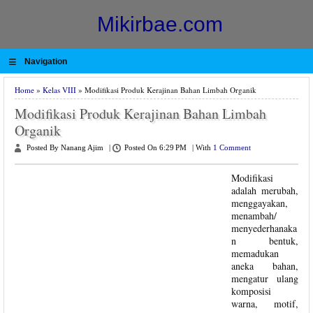
Mikirbae.com
≡
Navigation
Home
»
Kelas VIII
» Modifikasi Produk Kerajinan Bahan Limbah Organik
Modifikasi Produk Kerajinan Bahan Limbah
Organik
Posted By Nanang Ajim
|
Posted On 6:29 PM
|
With
1 Comment
Modifikasi
adalah merubah,
menggayakan,
menambah/
menyederhanaka
n bentuk,
memadukan
aneka bahan,
mengatur ulang
komposisi
warna, motif,