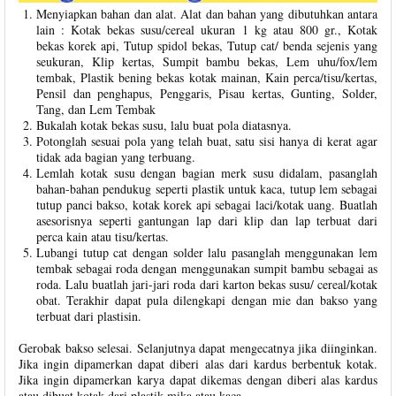
Menyiapkan bahan dan alat. Alat dan bahan yang dibutuhkan antara
lain : Kotak bekas susu/cereal ukuran 1 kg atau 800 gr., Kotak
bekas korek api, Tutup spidol bekas, Tutup cat/ benda sejenis yang
seukuran, Klip kertas, Sumpit bambu bekas, Lem uhu/fox/lem
tembak, Plastik bening bekas kotak mainan, Kain perca/tisu/kertas,
Pensil dan penghapus, Penggaris, Pisau kertas, Gunting, Solder,
Tang, dan Lem Tembak
Bukalah kotak bekas susu, lalu buat pola diatasnya.
Potonglah sesuai pola yang telah buat, satu sisi hanya di kerat agar
tidak ada bagian yang terbuang.
Lemlah kotak susu dengan bagian merk susu didalam, pasanglah
bahan-bahan pendukug seperti plastik untuk kaca, tutup lem sebagai
tutup panci bakso, kotak korek api sebagai laci/kotak uang. Buatlah
asesorisnya seperti gantungan lap dari klip dan lap terbuat dari
perca kain atau tisu/kertas.
Lubangi tutup cat dengan solder lalu pasanglah menggunakan lem
tembak sebagai roda dengan menggunakan sumpit bambu sebagai as
roda. Lalu buatlah jari-jari roda dari karton bekas susu/ cereal/kotak
obat. Terakhir dapat pula dilengkapi dengan mie dan bakso yang
terbuat dari plastisin.
Gerobak bakso selesai. Selanjutnya dapat mengecatnya jika diinginkan.
Jika ingin dipamerkan dapat diberi alas dari kardus berbentuk kotak.
Jika ingin dipamerkan karya dapat dikemas dengan diberi alas kardus
atau dibuat kotak dari plastik mika atau kaca.