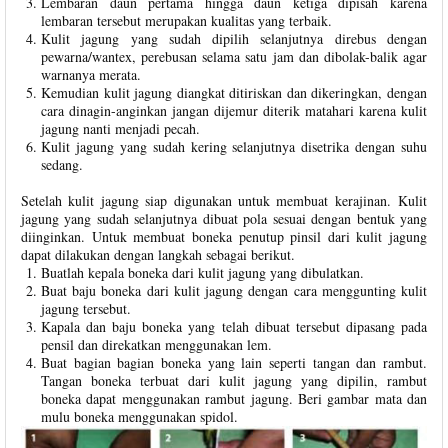
Lembaran daun pertama hingga daun ketiga dipisah karena
lembaran tersebut merupakan kualitas yang terbaik.
Kulit jagung yang sudah dipilih selanjutnya direbus dengan
pewarna/wantex, perebusan selama satu jam dan dibolak-balik agar
warnanya merata.
Kemudian kulit jagung diangkat ditiriskan dan dikeringkan, dengan
cara dinagin-anginkan jangan dijemur diterik matahari karena kulit
jagung nanti menjadi pecah.
Kulit jagung yang sudah kering selanjutnya disetrika dengan suhu
sedang.
Setelah kulit jagung siap digunakan untuk membuat kerajinan.
Kulit
jagung yang sudah selanjutnya dibuat pola sesuai dengan bentuk yang
diinginkan. Untuk membuat boneka penutup pinsil dari kulit jagung
dapat dilakukan dengan langkah sebagai berikut.
Buatlah kepala boneka dari kulit jagung yang dibulatkan.
Buat baju boneka dari kulit jagung dengan cara menggunting kulit
jagung tersebut.
Kapala dan baju boneka yang telah dibuat tersebut dipasang pada
pensil dan direkatkan menggunakan lem.
Buat bagian bagian boneka yang lain seperti tangan dan rambut.
Tangan boneka terbuat dari kulit jagung yang dipilin, rambut
boneka dapat menggunakan rambut jagung. Beri gambar mata dan
mulu boneka menggunakan spidol.