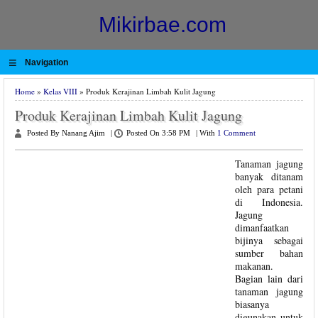
Mikirbae.com
≡
Navigation
Home
»
Kelas VIII
» Produk Kerajinan Limbah Kulit Jagung
Produk Kerajinan Limbah Kulit Jagung
Posted By Nanang Ajim
|
Posted On 3:58 PM
|
With
1 Comment
Tanaman jagung
banyak ditanam
oleh para petani
di Indonesia.
Jagung
dimanfaatkan
bijinya sebagai
sumber bahan
makanan.
Bagian lain dari
tanaman jagung
biasanya
digunakan untuk