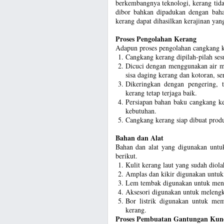
berkembangnya teknologi, kerang tida
dibor bahkan dipadukan dengan baha
kerang dapat dihasilkan kerajinan yang
Proses Pengolahan Kerang
Adapun proses pengolahan cangkang ker
Cangkang kerang dipilah-pilah ses
Dicuci dengan menggunakan air me
sisa daging kerang dan kotoran, se
Dikeringkan dengan pengering, t
kerang tetap terjaga baik.
Persiapan bahan baku cangkang ker
kebutuhan.
Cangkang kerang siap dibuat produk
Bahan dan Alat
Bahan dan alat yang digunakan untuk
berikut.
Kulit kerang laut yang sudah diola
Amplas dan kikir digunakan untu
Lem tembak digunakan untuk meny
Aksesori digunakan untuk melengka
Bor listrik digunakan untuk me
kerang.
Proses Pembuatan Gantungan Kunc