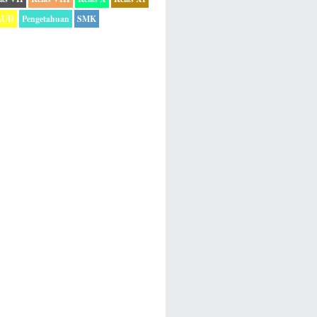
AUD
Pengetahuan
SMK