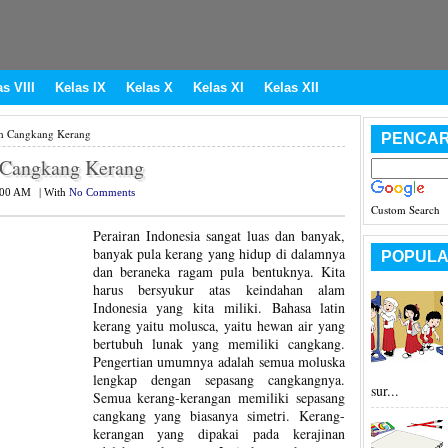
s VIII
Kelas IX
Kelas X
Kelas XI
Kelas XII
h Cangkang Kerang
PENCAR
 Cangkang Kerang
:00 AM
|
With
No Comments
Custom Search
Perairan Indonesia sangat luas dan banyak,
banyak pula kerang yang hidup di dalamnya
POPULA
dan beraneka ragam pula bentuknya. Kita
harus bersyukur atas keindahan alam
Indonesia yang kita miliki. Bahasa latin
kerang yaitu molusca, yaitu hewan air yang
bertubuh lunak yang memiliki cangkang.
Pengertian umumnya adalah semua moluska
lengkap dengan sepasang cangkangnya.
sur...
Semua kerang-kerangan memiliki sepasang
cangkang yang biasanya simetri. Kerang-
kerangan yang dipakai pada kerajinan