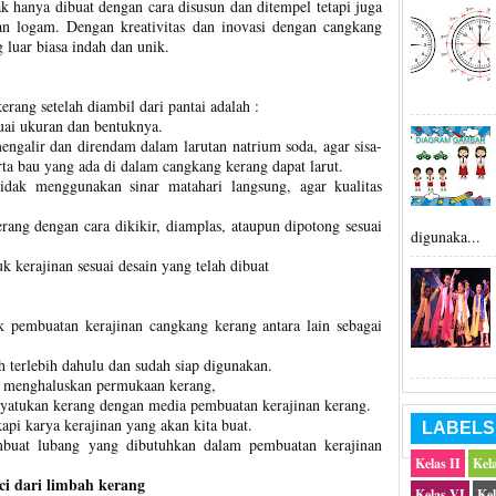
k hanya dibuat dengan cara disusun dan ditempel tetapi juga
n logam. Dengan kreativitas dan inovasi dengan cangkang
 luar biasa indah dan unik.
ang setelah diambil dari pantai adalah :
uai ukuran dan bentuknya.
ngalir dan direndam dalam larutan natrium soda, agar sisa-
rta bau yang ada di dalam cangkang kerang dapat larut.
idak menggunakan sinar matahari langsung, agar kualitas
ang dengan cara dikikir, diamplas, ataupun dipotong sesuai
digunaka...
 kerajinan sesuai desain yang telah dibuat
 pembuatan kerajinan cangkang kerang antara lain sebagai
h terlebih dahulu dan sudah siap digunakan.
k menghaluskan permukaan kerang,
atukan kerang dengan media pembuatan kerajinan kerang.
pi karya kerajinan yang akan kita buat.
LABELS
mbuat lubang yang dibutuhkan dalam pembuatan kerajinan
Kelas II
Kela
i dari limbah kerang
Kelas VI
Kel