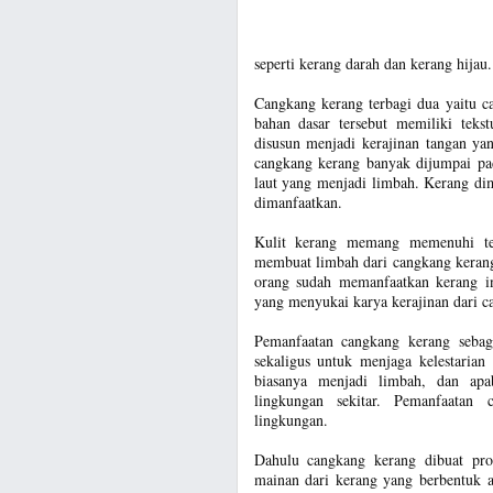
seperti kerang darah dan kerang hijau.
Cangkang kerang terbagi dua yaitu c
bahan dasar tersebut memiliki tekst
disusun menjadi kerajinan tangan ya
cangkang kerang banyak dijumpai pad
laut yang menjadi limbah. Kerang di
dimanfaatkan.
Kulit kerang memang memenuhi te
membuat limbah dari cangkang keran
orang sudah memanfaatkan kerang in
yang menyukai karya kerajinan dari c
Pemanfaatan cangkang kerang sebag
sekaligus untuk menjaga kelestaria
biasanya menjadi limbah, dan apa
lingkungan sekitar. Pemanfaatan
lingkungan.
Dahulu cangkang kerang dibuat pr
mainan dari kerang yang berbentuk 