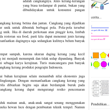
adalah cangkangnya. Jenis kerang-kerangan
yang biasa terdampar di pantai, bukan yang
dibudidayakan untuk konsumsi pangan
cerita...
angkang kerang betina dan jantan. Cangkang yang dijadikan
ur unik untuk dibentuk berbagai pola. Pola-pola tersebut
ng unik. Jika di daerah perkotaan
atau pinggir kota, limbah
a restoran sea food, pasti kita dapat menemui jenis kerang
manfaatkan dagingnya saja sedangkan kulitnya belum banyak
mpat sampah, karena ukuran daging kerang yang kecil
g ini menjadi menumpuk dan tidak sedap dipandang. Banyak
i sebagai karya kerajinan. Turis mancanegara pun banyak
angkang kerang produksi pengrajin Indonesia.
ai bahan kerajinan selain menambah nilai ekonomis juga
n lingkungan. Dengan memanfaatkan cangkang kerang yang
bila dibiarkan begitu saja akan berdampak buruk pada
 cangkang kerang dapat mengurangi resiko pencemaran
oduk mainan anak, anak-anak sangat senang menggunakan
Pendidikan...
aneka hewan lucu dengan pembuatan teknik tempel. Namun