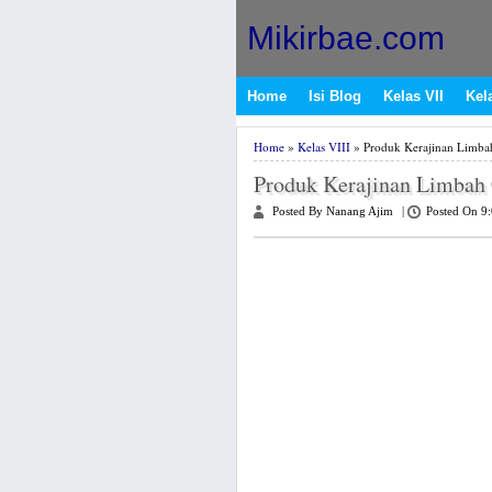
Mikirbae.com
Home
Isi Blog
Kelas VII
Kela
Home
»
Kelas VIII
» Produk Kerajinan Limba
Produk Kerajinan Limbah
Posted By Nanang Ajim
|
Posted On 9