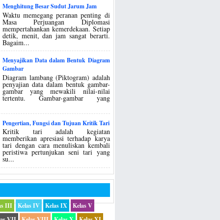
Menghitung Besar Sudut Jarum Jam
Waktu memegang peranan penting di
Masa Perjuangan Diplomasi
mempertahankan kemerdekaan. Setiap
detik, menit, dan jam sangat berarti.
Bagaim...
Menyajikan Data dalam Bentuk Diagram
Gambar
Diagram lambang (Piktogram) adalah
penyajian data dalam bentuk gambar-
gambar yang mewakili nilai-nilai
tertentu. Gambar-gambar yang
Pengertian, Fungsi dan Tujuan Kritik Tari
Kritik tari adalah kegiatan
memberikan apresiasi terhadap karya
tari dengan cara menuliskan kembali
peristiwa pertunjukan seni tari yang
su...
s III
Kelas IV
Kelas IX
Kelas V
as VII
Kelas VIII
Kelas X
Kelas XI