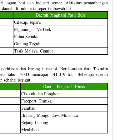
tri logam besi dan industri semen. Aktivitas penambangan
 daerah di Indonesia seperti dibawah ini
Daerah Penghasil Pasir Besi
Cilacap, Jepara
Pegunungan Verbeek
Pulau Sebuku
Gunung Tegak
Tasik Malaya, Cianjur
rhiasan dan barang investasi. Berdasarkan data Tekmira
da tahun 2003 mencapai 141.019 ton. Beberapa daerah
in sebahai berikut.
Daerah Penghasil Emas
Cikotok dan Pongkor
Freeport, Timika
Sambas
Bolaang Mongondow, Minahasa
Rejang Lebong
Meulaboh