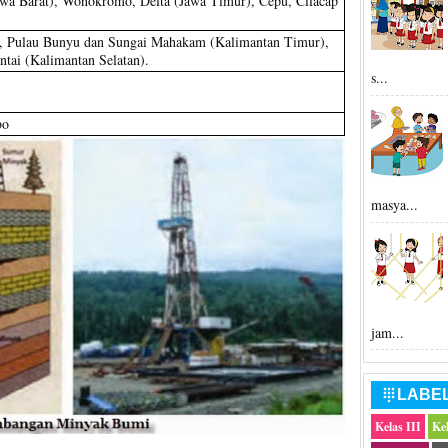
awa Barat), Wonokromo, Delta (Jawa Timur), Cepu, Cilacap
n, Pulau Bunyu dan Sungai Mahakam (Kalimantan Timur),
tai (Kalimantan Selatan).
s...
bo
masya...
jam...
LABE

Kelas III
Ke