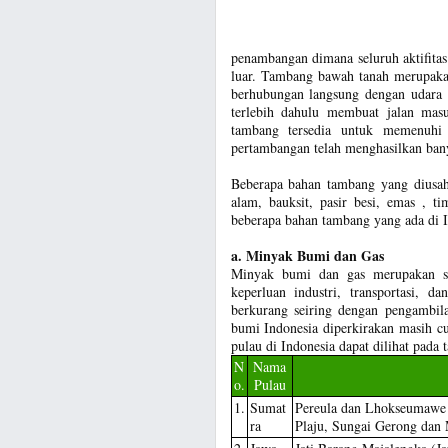
penambangan dimana seluruh aktifita
luar. Tambang bawah tanah merupakan
berhubungan langsung dengan udara 
terlebih dahulu membuat jalan mas
tambang tersedia untuk memenuhi 
pertambangan telah menghasilkan bany
Beberapa bahan tambang yang diusaha
alam, bauksit, pasir besi, emas , t
beberapa bahan tambang yang ada di I
a. Minyak Bumi dan Gas
Minyak bumi dan gas merupakan su
keperluan industri, transportasi, 
berkurang seiring dengan pengambila
bumi Indonesia diperkirakan masih c
pulau di Indonesia dapat dilihat pada t
N
Nama
o.
Pulau
1.
Sumat
Pereula dan Lhokseumawe 
ra
Plaju, Sungai Gerong dan