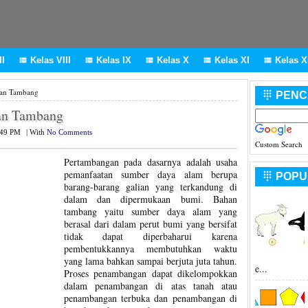
I
Kelas VIII
Kelas IX
Kelas X
Kelas XI
Kelas XI





han Tambang
PENC

an Tambang
:49 PM
|
With
No Comments
Custom Search
Pertambangan pada dasarnya adalah usaha
pemanfaatan sumber daya alam berupa
POPU

barang-barang galian yang terkandung di
dalam dan dipermukaan bumi. Bahan
tambang yaitu sumber daya alam yang
berasal dari dalam perut bumi yang bersifat
tidak dapat diperbaharui karena
pembentukkannya membutuhkan waktu
yang lama bahkan sampai berjuta juta tahun.
e...
Proses penambangan dapat dikelompokkan
dalam penambangan di atas tanah atau
penambangan terbuka dan penambangan di