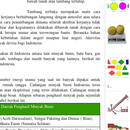
bawah tanah atau tambang tertutup.
Tambang terbuka merupakan suatu cara
s kerjanya berhubungan langsung dengan atmosfer atau udara
 cara penambangan dimana seluruh aktifitas kerjanya tidak
luar dan kegiatannya dilakukan dibawah tanah dengan cara
uk berupa sumur atau terowongan bantu. Beraneka bahan
kebutuhan dalam negeri maupun luar negeri. Aktivitas
ak devisa bagi Indonesia.
kan di Indonesia antara lain minyak bumi, batu bara, gas
imah, tembaga dan masih banyak yang lainnya. berikut ini
ndonesia.
mber energi utama yang saat ini banyak dipakai untuk
dan rumah tangga. Cadangan minyak bumi Indonesia terus
t...
n atau eksploitasi yang terus dilakukan. Cadangan minyak
ukup besar. Adapun sebaran penghasil minyak pada sejumlah
abel berikut ini.
Daerah Penghasil Minyak Bumi
(Aceh Darussalam), Sungai Pakning dan Dumai ( Riau),
 Muara Enim (Sumatra Selatan)