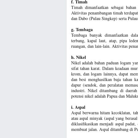
f. Timah
Timah dimanfaatkan sebagai bahan b
Aktivitas penambangan timah terdapat
dan Dabo (Pulau Singkep) serta Pula
g. Tembaga
Tembaga banyak dimanfaatkan dalam 
terbang, kapal laut, atap, pipa led
ruangan, dan lain-lain. Aktivitas pen
h. Nikel
Nikel adalah bahan paduan logam ya
sifat tahan karat. Dalam keadaan murn
krom, dan logam lainnya, dapat memb
dan besi menghasilkan baja tahan ka
dapur (sendok, dan peralatan mema
industri. Nikel ditambang di daera
potensi nikel adalah Papua dan Maluk
i. Aspal
Aspal berwarna hitam kecoklatan, taha
atau aspal minyak (aspal yang berasal
diklasifikasikan menjadi aspal padat
membuat jalan. Aspal ditambang di P