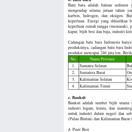
Batu bara adalah batuan sedimen 
mengendap selama jutaan tahun ya
karbon, hidrogen, dan oksigen. Ba
keperluan. Energi yang dihasilkan b
keperluan rumah tangga (memasak), pe
kapur, bijih besi dan baja, industri kim
Cadangan batu bara Indonesia hanya
produksinya, cadangan batu bara Ind
produksi mencapai 246 juta ton. Beriku
No.
Nama Provinsi
1.
Sumatra Selatan
Bu
2.
Sumatera Barat
Omb
3.
Kalimantan Selatan
Kot
4.
Kalimantan Timur
Su
c. Bauksit
Bauksit adalah sumber bijih utama 
industri logam, kimia, dan matulerg
untuk industri dalam negeri dan seb
(Pulau Bintan) dan Kalimantan Barat
d. Pasir Besi