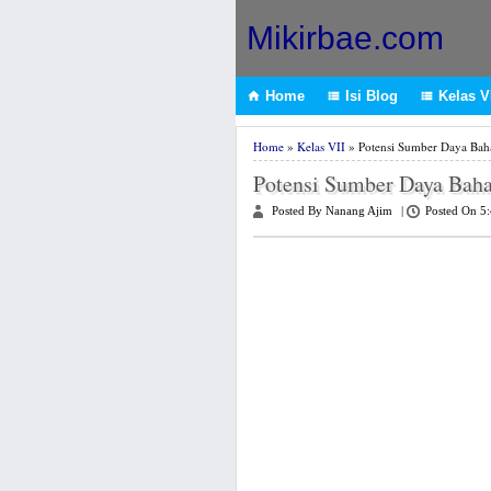
Mikirbae.com
Home
Isi Blog
Kelas VI



Home
»
Kelas VII
» Potensi Sumber Daya Ba
Potensi Sumber Daya Bah
Posted By Nanang Ajim
|
Posted On 5