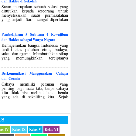
dan Hakku di Sekolah
Saran merupakan sebuah solusi yang
ditujukan kepada seseorang untuk
menyelesaikan suatu permasalahan
yang terjadi. Saran sangat diperlukan
Pembelajaran 5 Subtema 4 Kewajiban
dan Hakku sebagai Warga Negara
Kemajemukan bangsa Indonesia yang
terdiri atas puluhan etnis, budaya,
suku, dan agama. Membutuhkan sikap
yang memungkinkan terciptanya
Berkomunikasi Menggunakan Cahaya
dan Cermin
Cahaya memiliki peranan yang
penting bagi mata kita, tanpa cahaya
kita tidak bisa melihat benda-benda
yang ada di sekeliling kita. Sejak
LS
las IV
Kelas IX
Kelas V
Kelas VI