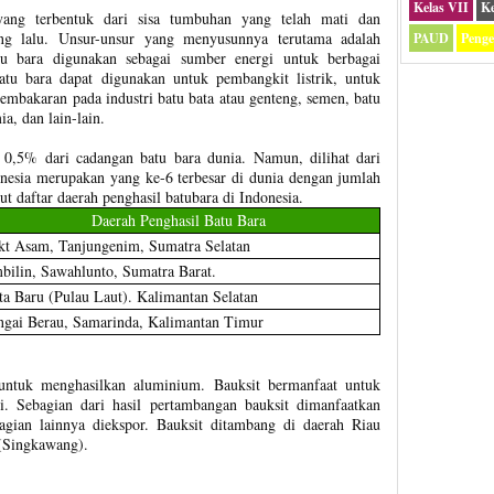
Kelas VII
Ke
yang terbentuk dari sisa tumbuhan yang telah mati dan
ng lalu. Unsur-unsur yang menyusunnya terutama adalah
PAUD
Peng
tu bara digunakan sebagai sumber energi untuk berbagai
atu bara dapat digunakan untuk pembangkit listrik, untuk
mbakaran pada industri batu bata atau genteng, semen, batu
ia, dan lain-lain.
 0,5% dari cadangan batu bara dunia. Namun, dilihat dari
onesia merupakan yang ke-6 terbesar di dunia dengan jumlah
t daftar daerah penghasil batubara di Indonesia.
Daerah Penghasil Batu Bara
kt Asam, Tanjungenim, Sumatra Selatan
ilin, Sawahlunto, Sumatra Barat.
a Baru (Pulau Laut). Kalimantan Selatan
ngai Berau, Samarinda, Kalimantan Timur
untuk menghasilkan aluminium. Bauksit bermanfaat untuk
i. Sebagian dari hasil pertambangan bauksit dimanfaatkan
agian lainnya diekspor. Bauksit ditambang di daerah Riau
 (Singkawang).