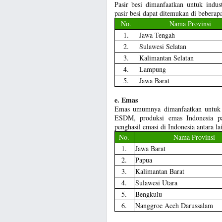
Pasir besi dimanfaatkan untuk indus
pasir besi dapat ditemukan di beberapa
No.
Nama Provinsi
1.
Jawa Tengah
2.
Sulawesi Selatan
3.
Kalimantan Selatan
4.
Lampung
5.
Jawa Barat
e. Emas
Emas umumnya dimanfaatkan untuk pe
ESDM, produksi emas Indonesia pa
penghasil emasi di Indonesia antara la
No.
Nama Provinsi
1.
Jawa Barat
2.
Papua
3.
Kalimantan Barat
4.
Sulawesi Utara
5.
Bengkulu
6.
Nanggroe Aceh Darussalam