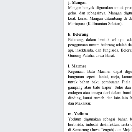
j. Mangan
Mangan banyak digunakan untuk prose
gelas, dan sebagainya. Mangan digu
kuat, keras. Mangan ditambang di da
Martapura (Kalimantan Selatan).
k. Belerang
Belerang, dalam bentuk aslinya, ada
penggunaan umum belerang adalah dal
api, insektisida, dan fungisida. Be
Gunung Patuha, Jawa Barat.
l. Marmer
Kegunaan Batu Marmer dapat dig
bangunan seperti lantai, meja, kama
untuk bahan baku pembuatan Piala 
gamping atau batu kapur. Suhu dan 
endogen atau tenaga dari dalam bumi
dinding, lantai rumah, dan lain-lai
dan Makassar.
m. Yodium
Yodium digunakan sebagai bahan ba
herbisida, industri desinfektan, ser
di Semarang (Jawa Tengah) dan Mojok