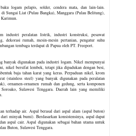
aku logam pelapis, solder, cendera mata, dan lain-lain.
 di Sungai Liat (Pulau Bangka), Manggara (Pulau Belitung),
u Karimun.
industri peralatan listrik, industri konstruksi, pesawat
eng, dekorasi rumah, mesin-mesin pertanian, pengatur suhu
ambangan tembaga terdapat di Papua oleh PT. Freeport.
ng banyak digunakan pada industri logam. Nikel mempunyai
i, nikel bersifat lembek, tetapi jika dipadukan dengan besi,
entuk baja tahan karat yang keras. Perpaduan nikel, krom
rat (stainless steel) yang banyak digunakan pada peralatan
sak), ornamen-ornamen rumah dan gedung, serta komponen
h Soroako, Sulawesi Tenggara. Daerah lain yang memiliki
u.
n terhadap air. Aspal berasal dari aspal alam (aspal buton)
 dari minyak bumi). Berdasarkan konsistensinya, aspal dapat
, dan aspal cair. Aspal digunakan sebagai bahan utama untuk
ulau Buton, Sulawesi Tenggara.