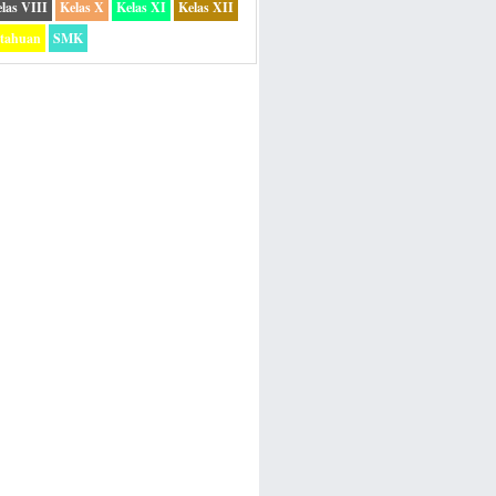
las VIII
Kelas X
Kelas XI
Kelas XII
etahuan
SMK