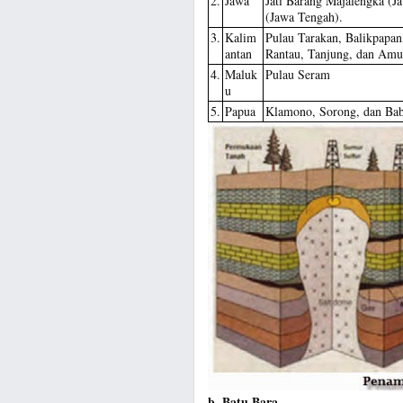
2.
Jawa
Jati Barang Majalengka (J
(Jawa Tengah).
3.
Kalim
Pulau Tarakan, Balikpapa
antan
Rantau, Tanjung, dan Amun
4.
Maluk
Pulau Seram
u
5.
Papua
Klamono, Sorong, dan Ba
b. Batu Bara