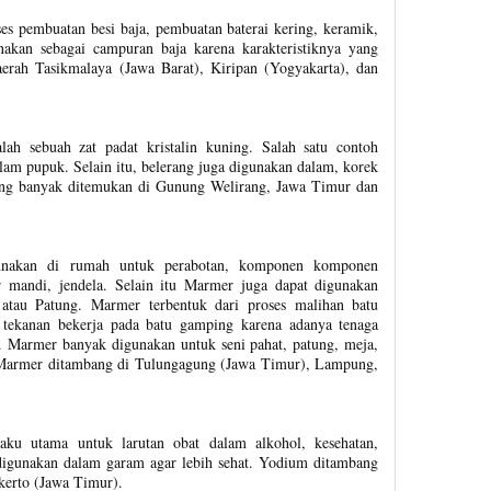
s pembuatan besi baja, pembuatan baterai kering, keramik,
nakan sebagai campuran baja karena karakteristiknya yang
erah Tasikmalaya (Jawa Barat), Kiripan (Yogyakarta), dan
lah sebuah zat padat kristalin kuning. Salah satu contoh
am pupuk. Selain itu, belerang juga digunakan dalam, korek
lerang banyak ditemukan di Gunung Welirang, Jawa Timur dan
unakan di rumah untuk perabotan, komponen komponen
r mandi, jendela. Selain itu Marmer juga dapat digunakan
atau Patung. Marmer terbentuk dari proses malihan batu
tekanan bekerja pada batu gamping karena adanya tenaga
. Marmer banyak digunakan untuk seni pahat, patung, meja,
n. Marmer ditambang di Tulungagung (Jawa Timur), Lampung,
ku utama untuk larutan obat dalam alkohol, kesehatan,
ta digunakan dalam garam agar lebih sehat. Yodium ditambang
erto (Jawa Timur).