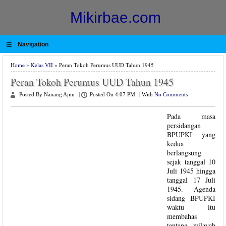
Mikirbae.com
≡
Navigation
Home
»
Kelas VII
» Peran Tokoh Perumus UUD Tahun 1945
Peran Tokoh Perumus UUD Tahun 1945
Posted By Nanang Ajim
|
Posted On 4:07 PM
|
With
No Comments
Pada masa
persidangan
BPUPKI yang
kedua
berlangsung
sejak tanggal 10
Juli 1945 hingga
tanggal 17 Juli
1945. Agenda
sidang BPUPKI
waktu itu
membahas
tentang wilayah