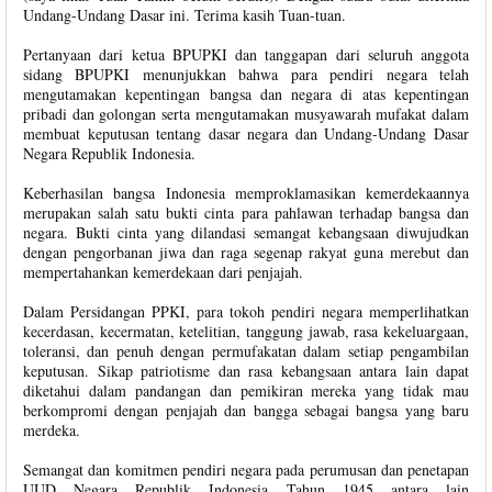
Undang-Undang Dasar ini. Terima kasih Tuan-tuan.
Pertanyaan dari ketua BPUPKI dan tanggapan dari seluruh anggota
sidang BPUPKI menunjukkan bahwa para pendiri negara telah
mengutamakan kepentingan bangsa dan negara di atas kepentingan
pribadi dan golongan serta mengutamakan musyawarah mufakat dalam
membuat keputusan tentang dasar negara dan Undang-Undang Dasar
Negara Republik Indonesia.
Keberhasilan bangsa Indonesia memproklamasikan kemerdekaannya
merupakan salah satu bukti cinta para pahlawan terhadap bangsa dan
negara. Bukti cinta yang dilandasi semangat kebangsaan diwujudkan
dengan pengorbanan jiwa dan raga segenap rakyat guna merebut dan
mempertahankan kemerdekaan dari penjajah.
Dalam Persidangan PPKI, para tokoh pendiri negara memperlihatkan
kecerdasan, kecermatan, ketelitian, tanggung jawab, rasa kekeluargaan,
toleransi, dan penuh dengan permufakatan dalam setiap pengambilan
keputusan. Sikap patriotisme dan rasa kebangsaan antara lain dapat
diketahui dalam pandangan dan pemikiran mereka yang tidak mau
berkompromi dengan penjajah dan bangga sebagai bangsa yang baru
merdeka.
Semangat dan komitmen pendiri negara pada perumusan dan penetapan
UUD Negara Republik Indonesia Tahun 1945 antara lain