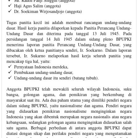
Mr. Raden Panji Singgih (anggota)
Haji Agus Salim (anggota)
Dr. Soekiman Wirjosandjojo (anggota)
Tugas panitia kecil ini adalah membuat rancangan undang-undang
dasar. Hasil kerja panitia dilaporkan kepada Panitia Perancang Undang-
Undang Dasar dan diterima pada tanggal 13 Juli 1945. Pada
persidangan tanggal 14 Juli 1945 dalam sidang pleno BPUPKI
menerima laporan panitia Perancang Undang-Undang Dasar, yang
dibacakan oleh ketua panitianya sendiri, Ir. Soekarno. Dalam laporan
tersebut, Ir. Sukarno melaporkan hasil kerja seluruh panitia yang
mencakup tiga hal, yaitu:
Pernyataan Indonesia merdeka,
Pembukaan undang-undang dasar,
Undang-undang dasar itu sendiri (batang tubuh).
Anggota BPUPKI telah mewakili seluruh wilayah Indonesia, suku
bangsa, golongan agama, dan pemikiran yang berkembang di
masyarakat saat itu. Ada dua paham utama yang dimiliki pendiri negara
dalam sidang BPUPKI, yaitu nasionalisme dan agama. Pendiri negara
yang didasarkan pemikiran nasionalisme menginginkan negara
Indonesia yang akan dibentuk merupakan negara nasionalis atau negara
kebangsaan, sedangkan golongan agama menginginkan didasarkan salah
satu agama. Berbagai perbedaan di antara anggota BPUPKI dapat
diatasi dengan sikap dan perilaku pendiri negara yang mengutamakan