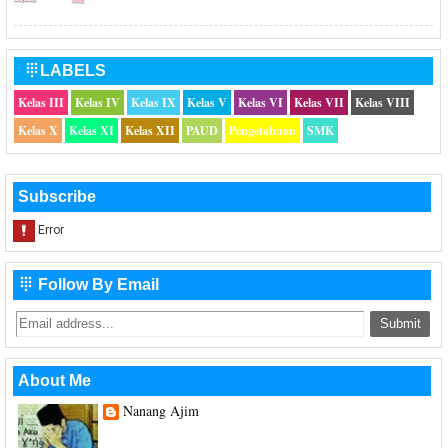
LABELS

Kelas III
Kelas IV
Kelas IX
Kelas V
Kelas VI
Kelas VII
Kelas VIII
Kelas X
Kelas XI
Kelas XII
PAUD
Pengetahuan
SMK
Subscribe
Follow By Email

About Me
Nanang Ajim
Saya hanya seorang Guru Sekolah Dasar