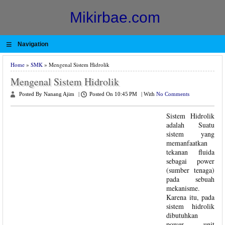
Mikirbae.com
≡
Navigation
Home
»
SMK
» Mengenal Sistem Hidrolik
Mengenal Sistem Hidrolik
Posted By Nanang Ajim
|
Posted On 10:45 PM
|
With
No Comments
Sistem Hidrolik
adalah Suatu
sistem yang
memanfaatkan
tekanan fluida
sebagai power
(sumber tenaga)
pada sebuah
mekanisme.
Karena itu, pada
sistem hidrolik
dibutuhkan
power unit