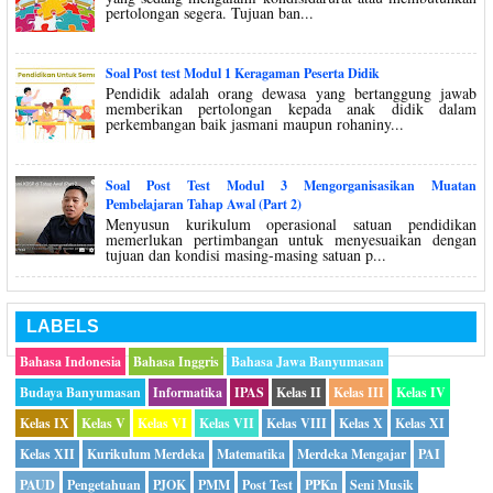
pertolongan segera. Tujuan ban...
Soal Post test Modul 1 Keragaman Peserta Didik
Pendidik adalah orang dewasa yang bertanggung jawab
memberikan pertolongan kepada anak didik dalam
perkembangan baik jasmani maupun rohaniny...
Soal Post Test Modul 3 Mengorganisasikan Muatan
Pembelajaran Tahap Awal (Part 2)
Menyusun kurikulum operasional satuan pendidikan
memerlukan pertimbangan untuk menyesuaikan dengan
tujuan dan kondisi masing-masing satuan p...
LABELS
Bahasa Indonesia
Bahasa Inggris
Bahasa Jawa Banyumasan
Budaya Banyumasan
Informatika
IPAS
Kelas II
Kelas III
Kelas IV
Kelas IX
Kelas V
Kelas VI
Kelas VII
Kelas VIII
Kelas X
Kelas XI
Kelas XII
Kurikulum Merdeka
Matematika
Merdeka Mengajar
PAI
PAUD
Pengetahuan
PJOK
PMM
Post Test
PPKn
Seni Musik