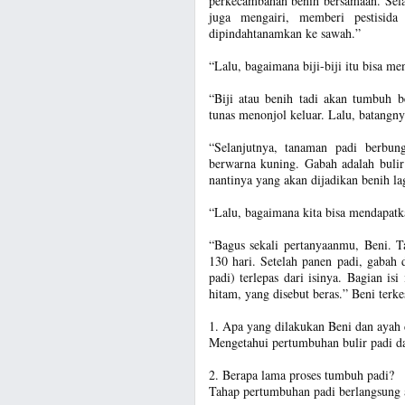
perkecambahan benih bersamaan. Selan
juga mengairi, memberi pestisid
dipindahtanamkan ke sawah.”
“Lalu, bagaimana biji-biji itu bisa me
“Biji atau benih tadi akan tumbuh 
tunas menonjol keluar. Lalu, batangn
“Selanjutnya, tanaman padi berbu
berwarna kuning. Gabah adalah bulir
nantinya yang akan dijadikan benih la
“Lalu, bagaimana kita bisa mendapatkan
“Bagus sekali pertanyaanmu, Beni. T
130 hari. Setelah panen padi, gabah 
padi) terlepas dari isinya. Bagian is
hitam, yang disebut beras.” Beni terke
1. Apa yang dilakukan Beni dan ayah
Mengetahui pertumbuhan bulir padi da
2. Berapa lama proses tumbuh padi?
Tahap pertumbuhan padi berlangsung a