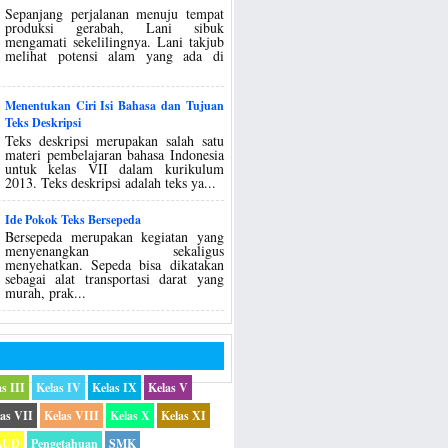
Sepanjang perjalanan menuju tempat
produksi gerabah, Lani sibuk
mengamati sekelilingnya. Lani takjub
melihat potensi alam yang ada di
Menentukan Ciri Isi Bahasa dan Tujuan
Teks Deskripsi
Teks deskripsi merupakan salah satu
materi pembelajaran bahasa Indonesia
untuk kelas VII dalam kurikulum
2013. Teks deskripsi adalah teks ya...
Ide Pokok Teks Bersepeda
Bersepeda merupakan kegiatan yang
menyenangkan sekaligus
menyehatkan. Sepeda bisa dikatakan
sebagai alat transportasi darat yang
murah, prak...
s III
Kelas IV
Kelas IX
Kelas V
as VII
Kelas VIII
Kelas X
Kelas XI
AUD
Pengetahuan
SMK