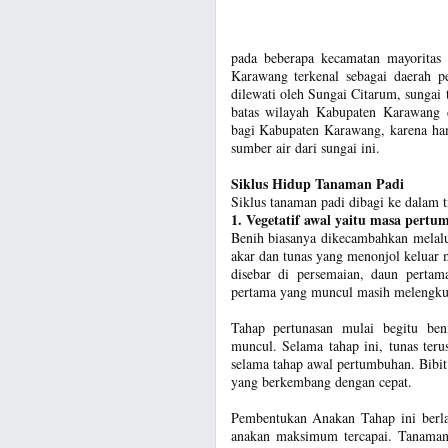
pada beberapa kecamatan mayoritas 
Karawang terkenal sebagai daerah p
dilewati oleh Sungai Citarum, sungai 
batas wilayah Kabupaten Karawang d
bagi Kabupaten Karawang, karena ha
sumber air dari sungai ini.
Siklus Hidup Tanaman Padi
Siklus tanaman padi dibagi ke dalam ti
1. Vegetatif awal yaitu masa pert
Benih biasanya dikecambahkan melal
akar dan tunas yang menonjol keluar m
disebar di persemaian, daun perta
pertama yang muncul masih melengku
Tahap pertunasan mulai begitu be
muncul. Selama tahap ini, tunas ter
selama tahap awal pertumbuhan. Bibit
yang berkembang dengan cepat.
Pembentukan Anakan Tahap ini berl
anakan maksimum tercapai. Tanaman