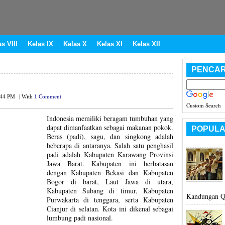
s VIII
Kelas IX
Kelas X
Kelas XI
Kelas XII
PENCAR
:44 PM
|
With
1 Comment
Custom Search
Indonesia memiliki beragam tumbuhan yang
dapat dimanfaatkan sebagai makanan pokok.
POPULA
Beras (padi), sagu, dan singkong adalah
beberapa di antaranya. Salah satu penghasil
padi adalah Kabupaten Karawang Provinsi
Jawa Barat. Kabupaten ini berbatasan
dengan Kabupaten Bekasi dan Kabupaten
Bogor di barat, Laut Jawa di utara,
Kabupaten Subang di timur, Kabupaten
Kandungan Q.
Purwakarta di tenggara, serta Kabupaten
Cianjur di selatan. Kota ini dikenal sebagai
lumbung padi nasional.