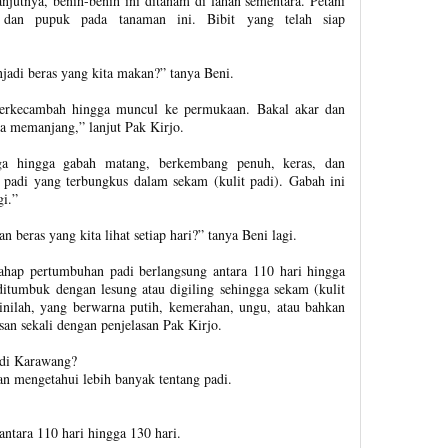
jutnya, benih-benih ini ditanam di lahan sementara. Petani
a dan pupuk pada tanaman ini. Bibit yang telah siap
njadi beras yang kita makan?” tanya Beni.
berkecambah hingga muncul ke permukaan. Bakal akar dan
ya memanjang,” lanjut Pak Kirjo.
nga hingga gabah matang, berkembang penuh, keras, dan
 padi yang terbungkus dalam sekam (kulit padi). Gabah ini
gi.”
 beras yang kita lihat setiap hari?” tanya Beni lagi.
ahap pertumbuhan padi berlangsung antara 110 hari hingga
ditumbuk dengan lesung atau digiling sehingga sekam (kulit
i inilah, yang berwarna putih, kemerahan, ungu, atau bahkan
san sekali dengan penjelasan Pak Kirjo.
 di Karawang?
n mengetahui lebih banyak tentang padi.
ntara 110 hari hingga 130 hari.