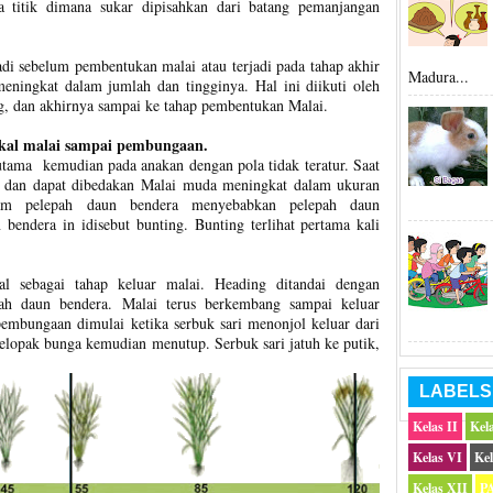
 titik dimana sukar dipisahkan dari batang pemanjangan
di sebelum pembentukan malai atau terjadi pada tahap akhir
Madura...
ningkat dalam jumlah dan tingginya. Hal ini diikuti oleh
g, dan akhirnya sampai ke tahap pembentukan Malai.
akal malai sampai pembungaan.
utama kemudian pada anakan dengan pola tidak teratur. Saat
at dan dapat dibedakan Malai muda meningkat dalam ukuran
am pelepah daun bendera menyebabkan pelepah daun
ndera in idisebut bunting. Bunting terlihat pertama kali
l sebagai tahap keluar malai. Heading ditandai dengan
ah daun bendera. Malai terus berkembang sampai keluar
pembungaan dimulai ketika serbuk sari menonjol keluar dari
Kelopak bunga kemudian menutup. Serbuk sari jatuh ke putik,
LABELS
Kelas II
Kela
Kelas VI
Kel
Kelas XII
P