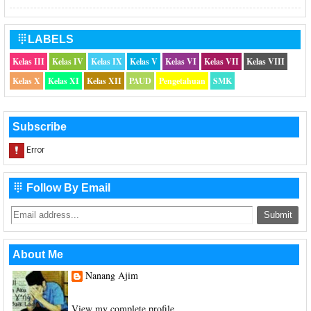
LABELS

Kelas III
Kelas IV
Kelas IX
Kelas V
Kelas VI
Kelas VII
Kelas VIII
Kelas X
Kelas XI
Kelas XII
PAUD
Pengetahuan
SMK
Subscribe
Follow By Email

About Me
Nanang Ajim
Saya hanya seorang Guru Sekolah Dasar
View my complete profile