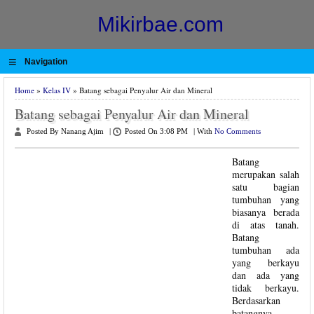
Mikirbae.com
≡
Navigation
Home
»
Kelas IV
» Batang sebagai Penyalur Air dan Mineral
Batang sebagai Penyalur Air dan Mineral
Posted By Nanang Ajim
|
Posted On 3:08 PM
|
With
No Comments
Batang
merupakan salah
satu bagian
tumbuhan yang
biasanya berada
di atas tanah.
Batang
tumbuhan ada
yang berkayu
dan ada yang
tidak berkayu.
Berdasarkan
batangnya,