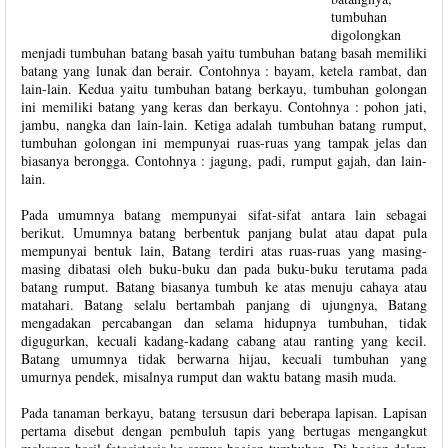
tumbuhan
digolongkan
menjadi tumbuhan batang basah yaitu tumbuhan batang basah memiliki
batang yang lunak dan berair. Contohnya : bayam, ketela rambat, dan
lain-lain. Kedua yaitu tumbuhan batang berkayu, tumbuhan golongan
ini memiliki batang yang keras dan berkayu. Contohnya : pohon jati,
jambu, nangka dan lain-lain. Ketiga adalah tumbuhan batang rumput,
tumbuhan golongan ini mempunyai ruas-ruas yang tampak jelas dan
biasanya berongga. Contohnya : jagung, padi, rumput gajah, dan lain-
lain.
Pada umumnya batang mempunyai sifat-sifat antara lain sebagai
berikut. Umumnya batang berbentuk panjang bulat atau dapat pula
mempunyai bentuk lain, Batang terdiri atas ruas-ruas yang masing-
masing dibatasi oleh buku-buku dan pada buku-buku terutama pada
batang rumput. Batang biasanya tumbuh ke atas menuju cahaya atau
matahari. Batang selalu bertambah panjang di ujungnya, Batang
mengadakan percabangan dan selama hidupnya tumbuhan, tidak
digugurkan, kecuali kadang-kadang cabang atau ranting yang kecil.
Batang umumnya tidak berwarna hijau, kecuali tumbuhan yang
umurnya pendek, misalnya rumput dan waktu batang masih muda.
Pada tanaman berkayu, batang tersusun dari beberapa lapisan. Lapisan
pertama disebut dengan pembuluh tapis yang bertugas mengangkut