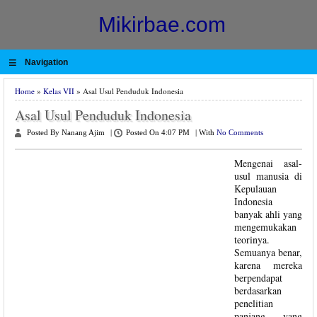
Mikirbae.com
≡
Navigation
Home
»
Kelas VII
» Asal Usul Penduduk Indonesia
Asal Usul Penduduk Indonesia
Posted By Nanang Ajim
|
Posted On 4:07 PM
|
With
No Comments
Mengenai asal-
usul manusia di
Kepulauan
Indonesia
banyak ahli yang
mengemukakan
teorinya.
Semuanya benar,
karena mereka
berpendapat
berdasarkan
penelitian
panjang yang