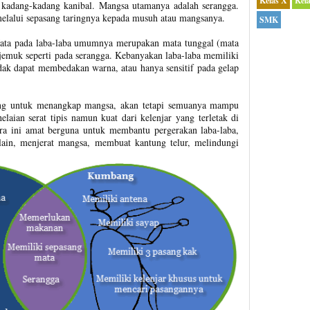
Kelas X
Kel
adang-kadang kanibal. Mangsa utamanya adalah serangga.
lalui sepasang taringnya kepada musuh atau mangsanya.
SMK
Mata pada laba-laba umumnya merupakan mata tunggal (mata
jemuk seperti pada serangga. Kebanyakan laba-laba memiliki
idak dapat membedakan warna, atau hanya sensitif pada gelap
ing untuk menangkap mangsa, akan tetapi semuanya mampu
laian serat tipis namun kuat dari kelenjar yang terletak di
era ini amat berguna untuk membantu pergerakan laba-laba,
lain, menjerat mangsa, membuat kantung telur, melindungi