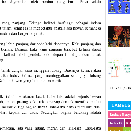
 dan digantikan oleh rambut yang baru. Saya selalu
yang panjang. Telinga kelinci berfungsi sebagai indera
t tajam, sehingga ia mengetahui apabila ada hewan pemangsa
berdiri dan bergerak-gerak.
ang lebih panjang daripada kaki depannya. Kaki panjang dan
 berlari. Dengan kaki yang panjang tersebut kelinci dapat
 kelinci lebih pendek, kaki depan ini digunakan untuk
ng.
tanah dengan cara menggali lubang. Biasanya kelinci akan
 Jika induk kelinci pergi meninggalkan sarangnya lobang
Kelinci hewan yang lucu dan menarik.
menyempurna
ki tubuh berukuran kecil. Laba-laba adalah sejenis hewan
h, empat pasang kaki, tak bersayap dan tak memiliki mulut
LABELS
 memiliki tiga bagian tubuh, laba-laba hanya memiliki dua.
ari kepala dan dada. Sedangkan bagian belakang adalah
Budaya Bany
Kelas IX
Ke
-macam, ada yang hitam, merah dan lain-lain. Laba-laba