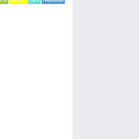
as XI
Kelas XII
PAUD
Pengetahuan