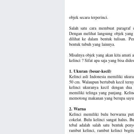
objek secara terperinci.
Salah satu cara membuat paragraf d
Dengan melihat langsung objek yang 
dilihat ke dalam bentuk tulisan. P
bentuk tubuh yang lainnya.
Misalnya objek yang akan kita amati a
kelinci ? Sifat apa saja yang bisa dide
1. Ukuran (besar-kecil)
Kelinci asli Indonesia memiliki ukur
50 cm. Walaupun bertubuh kecil ternya
kelinci ukuranya kecil dengan dua 
memiliki telinga yang panjang. Kelinc
memotong makanan yang berupa sayur
2. Warna
Kelinci memiliki bulu berwarna put
cokelat. Bulu kelinci sangat halus. 
tebal adalah salah satu bentuk pen
rambut kelinci, rambut kelinci begi