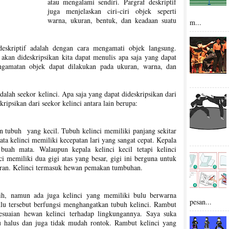
atau mengalami sendiri. Pargraf deskriptif
juga menjelaskan ciri-ciri objek seperti
warna, ukuran, bentuk, dan keadaan suatu
m...
eskriptif adalah dengan cara mengamati objek langsung.
akan dideskripsikan kita dapat menulis apa saja yang dapat
engamatan objek dapat dilakukan pada ukuran, warna, dan
dalah seekor kelinci. Apa saja yang dapat dideskripsikan dari
skripsikan dari seekor kelinci antara lain berupa:
an tubuh yang kecil. Tubuh kelinci memiliki panjang sekitar
ta kelinci memiliki kecepatan lari yang sangat cepat. Kepala
buah mata. Walaupun kepala kelinci kecil tetapi kelinci
i memiliki dua gigi atas yang besar, gigi ini berguna untuk
an. Kelinci termasuk hewan pemakan tumbuhan.
ih, namun ada juga kelinci yang memiliki bulu berwarna
pesan...
Bulu tersebut berfungsi menghangatkan tubuh kelinci. Rambut
yesuaian hewan kelinci terhadap lingkungannya. Saya suka
tu halus dan juga tidak mudah rontok. Rambut kelinci yang