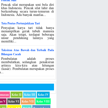
Pencak Silat
Pencak silat merupakan seni bela diri
khas Indonesia. Pencak silat lahir dan
berkembang secara turun-temurun di
Indonesia. Ada banyak manfaa...
Tata Pentas Pertunjukkan Tari
Penyajian karya tari tidak hanya
menampilkan gerak tubuh manusia
saja. Akan tetapi, terdapat beberapa
unsur pendukung lainnya yang
memiliki...
Taksiran Atas Bawah dan Terbaik Pada
Bilangan Cacah
Pembulatan adalah proses
membulatkan, sedangkan penaksiran
artinya kira-kira atau hitungan
(kasar). Pembulatan merupakan proses
...
umasan
Kelas II
Kelas III
Kelas IV
las V
Kelas VI
Kelas VII
Kelas VIII