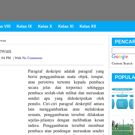
s VIII
Kelas IX
Kelas X
Kelas XI
Kelas XII
ewan
PENCAR
Hewan
1:04 PM
|
With
No Comments
Custom Search
Paragraf deskripsi adalah paragraf yang
berisi penggambaran suatu objek, tempat,
POPULA
atau peristiwa tertentu kepada pembaca
secara jelas dan terperinci sehinggga
pembaca seolah-olah mlihat dan merasakan
sendiri apa yang dideskripsikan oleh
penulis. Ciri-ciri paragraf deskriptif antara
lain menggambarkan atau melukiskan
sesuatu, penggambaran tersebut dilakukan
sejelas-jelasnya dengan melibatkan kesan
indera. Penggambaran tersebut membuat
pembaca atau pendengar merasakan sendiri