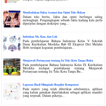
Membedakan Fakta Asumsi dan Opini Teks Rekon
Dalam teks berita, fakta dan opini berfungsi saling
melengkapi. Pengungkapan sebuah fakta kadang kala perlu
diperjelas dengan deskripsi yang...
Imbuhan Me, Kan, dan Lah
Pada pembelajaran Bahasa Indonesia Kelas V Sekolah
Dasar Kurikulum Merdeka Bab III Ekspresi Diri Melalui
Hobi terdapat kegiatan pembelajaran...
Menjawab Pertanyaan tentang Isi Teks Kota Tanpa Buku
Pada pembelajaran Bahasa Indonesia Kelas IX Kurikulum
Merdeka terdapat pembahasan tentang Menjawab
Pertanyaan tentang Isi Teks Kota Tanpa Bu...
Laporan Hasil Olimpiade Berpikir Komputasi
Pada materi yang telah diberikan sebelumnya, aplikasi
yang kalian gunakan diperlakukan sebagai aplikasi mandiri
yang terpisah. Dalam pekerja...