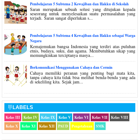
Pembelajaran 5 Subtema 2 Kewajiban dan Hakku di Sekolah
Saran merupakan sebuah solusi yang ditujukan kepada
seseorang untuk menyelesaikan suatu permasalahan yang
terjadi. Saran sangat diperlukan s...
Pembelajaran 5 Subtema 4 Kewajiban dan Hakku sebagai Warga
Negara
Kemajemukan bangsa Indonesia yang terdiri atas puluhan
etnis, budaya, suku, dan agama. Membutuhkan sikap yang
memungkinkan terciptanya masya...
Berkomunikasi Menggunakan Cahaya dan Cermin
Cahaya memiliki peranan yang penting bagi mata kita,
tanpa cahaya kita tidak bisa melihat benda-benda yang ada
di sekeliling kita. Sejak jam...
LABELS

Kelas III
Kelas IV
Kelas IX
Kelas V
Kelas VI
Kelas VII
Kelas VIII
Kelas X
Kelas XI
Kelas XII
PAUD
Pengetahuan
SMK