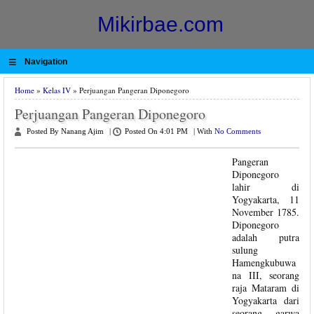
Mikirbae.com
≡
Navigation
Home
»
Kelas IV
» Perjuangan Pangeran Diponegoro
Perjuangan Pangeran Diponegoro
Posted By Nanang Ajim
|
Posted On 4:01 PM
|
With
No Comments
Pangeran
Diponegoro
lahir di
Yogyakarta, 11
November 1785.
Diponegoro
adalah putra
sulung
Hamengkubuwa
na III, seorang
raja Mataram di
Yogyakarta dari
seorang garwa