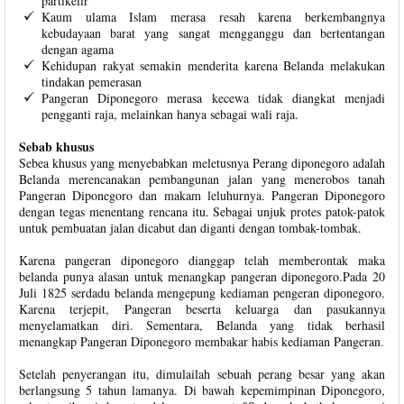
partikelir
Kaum ulama Islam merasa resah karena berkembangnya
kebudayaan barat yang sangat mengganggu dan bertentangan
dengan agama
Kehidupan rakyat semakin menderita karena Belanda melakukan
tindakan pemerasan
Pangeran Diponegoro merasa kecewa tidak diangkat menjadi
pengganti raja, melainkan hanya sebagai wali raja.
Sebab khusus
Sebea khusus yang menyebabkan meletusnya Perang diponegoro adalah
Belanda merencanakan pembangunan jalan yang menerobos tanah
Pangeran Diponegoro dan makam leluhurnya. Pangeran Diponegoro
dengan tegas menentang rencana itu. Sebagai unjuk protes patok-patok
untuk pembuatan jalan dicabut dan diganti dengan tombak-tombak.
Karena pangeran diponegoro dianggap telah memberontak maka
belanda punya alasan untuk menangkap pangeran diponegoro.Pada 20
Juli 1825 serdadu belanda mengepung kediaman pengeran diponegoro.
Karena terjepit, Pangeran beserta keluarga dan pasukannya
menyelamatkan diri. Sementara, Belanda yang tidak berhasil
menangkap Pangeran Diponegoro membakar habis kediaman Pangeran.
Setelah penyerangan itu, dimulailah sebuah perang besar yang akan
berlangsung 5 tahun lamanya. Di bawah kepemimpinan Diponegoro,