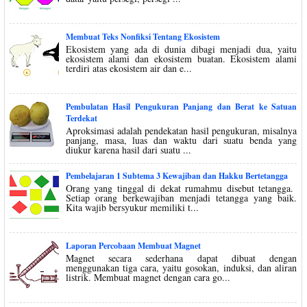
Membuat Teks Nonfiksi Tentang Ekosistem
Ekosistem yang ada di dunia dibagi menjadi dua, yaitu
ekosistem alami dan ekosistem buatan. Ekosistem alami
terdiri atas ekosistem air dan e...
Pembulatan Hasil Pengukuran Panjang dan Berat ke Satuan
Terdekat
Aproksimasi adalah pendekatan hasil pengukuran, misalnya
panjang, masa, luas dan waktu dari suatu benda yang
diukur karena hasil dari suatu ...
Pembelajaran 1 Subtema 3 Kewajiban dan Hakku Bertetangga
Orang yang tinggal di dekat rumahmu disebut tetangga.
Setiap orang berkewajiban menjadi tetangga yang baik.
Kita wajib bersyukur memiliki t...
Laporan Percobaan Membuat Magnet
Magnet secara sederhana dapat dibuat dengan
menggunakan tiga cara, yaitu gosokan, induksi, dan aliran
listrik. Membuat magnet dengan cara go...