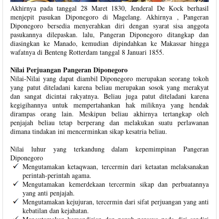
Akhirnya pada tanggal 28 Maret 1830, Jenderal De Kock berhasil
menjepit pasukan Diponegoro di Magelang. Akhirnya , Pangeran
Diponegoro bersedia menyerahkan diri dengan syarat sisa anggota
pasukannya dilepaskan. lalu, Pangeran Diponegoro ditangkap dan
diasingkan ke Manado, kemudian dipindahkan ke Makassar hingga
wafatnya di Benteng Rotterdam tanggal 8 Januari 1855.
Nilai Perjuangan Pangeran Diponegoro
Nilai-Nilai yang dapat diambil Diponegoro merupakan seorang tokoh
yang patut diteladani karena beliau merupakan sosok yang merakyat
dan sangat dicintai rakyatnya. Beliau juga patut diteladani karena
kegigihannya untuk mempertahankan hak miliknya yang hendak
dirampas orang lain. Meskipun beliau akhirnya tertangkap oleh
penjajah beliau tetap berperang dan melakukan suatu perlawanan
dimana tindakan ini mencerminkan sikap kesatria beliau.
Nilai luhur yang terkandung dalam kepemimpinan Pangeran
Diponegoro
Mengutamakan ketaqwaan, tercermin dari ketaatan melaksanakan
perintah-perintah agama.
Mengutamakan kemerdekaan tercermin sikap dan perbuatannya
yang anti penjajah.
Mengutamakan kejujuran, tercermin dari sifat perjuangan yang anti
kebatilan dan kejahatan.