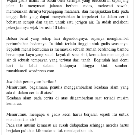
Wajah gadis manis itu basah oleh keringat yang bercucuran sepanjang
jalan. Ia menyusuri jalanan berbatu cadas, melewati sawah,
membiarkan dirinya terpanggang matahari, dan menjejakkan kaki pada
tangga licin yang dapat menyebabkan ia terpeleset ke dalam ceruk
bebatuan sempit dan tajam untuk satu jerigen air. Ia sudah melakoni
pekerjaannya sejak berusia 10 tahun.
Beban berat yang setiap hari digendongnya, rupanya menghambat
pertumbuhan badannya. Ia tidak terlalu tinggi untuk gadis seusianya.
Sepuluh menit kemudian ia memasuki sebuah rumah berdinding bambu
bercampur kayu yang sudah koyak di sana-sini, kemudian menuangkan
air di sebuah tempayan yang terbuat dari tanah. Begitulah hari demi
hari ia lalui dalam hidupnya hingga kini. sumber:
rumahkancil.wordpress.com
Jawablah pertanyaan berikut!
Menurutmu, bagaimana penulis menggambarkan keadaan alam yang
ada di dalam cerita di atas?
Keadaan alam pada cerita di atas diigambarkan saat terjadi musim
kemarau.
Menurutmu, mengapa si gadis kecil harus berjalan sejauh itu untuk
mendapatkan air?
Pada saat musim kemarau air susah didapatkan sehingga mereka harus
berjalan puluhan kilometer untuk mendapatkan air.