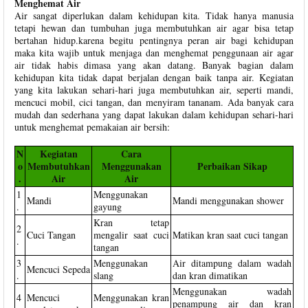
Menghemat Air
Air sangat diperlukan dalam kehidupan kita. Tidak hanya manusia
tetapi hewan dan tumbuhan juga membutuhkan air agar bisa tetap
bertahan hidup.karena begitu pentingnya peran air bagi kehidupan
maka kita wajib untuk menjaga dan menghemat penggunaan air agar
air tidak habis dimasa yang akan datang. Banyak bagian dalam
kehidupan kita tidak dapat berjalan dengan baik tanpa air. Kegiatan
yang kita lakukan sehari-hari juga membutuhkan air, seperti mandi,
mencuci mobil, cici tangan, dan menyiram tananam. Ada banyak cara
mudah dan sederhana yang dapat lakukan dalam kehidupan sehari-hari
untuk menghemat pemakaian air bersih:
N
Kegiatan
Cara
o
Membutuhkan
Menggunakan
Perbaikan Sikap
.
Air
Air
1
Menggunakan
Mandi
Mandi menggunakan shower
.
gayung
Kran tetap
2
Cuci Tangan
mengalir saat cuci
Matikan kran saat cuci tangan
.
tangan
3
Menggunakan
Air ditampung dalam wadah
Mencuci Sepeda
.
slang
dan kran dimatikan
Menggunakan wadah
4
Mencuci
Menggunakan kran
penampung air dan kran