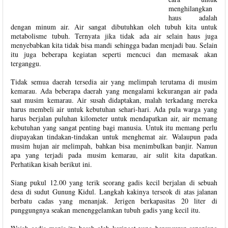
menghilangkan
haus adalah
dengan minum air. Air sangat dibutuhkan oleh tubuh kita untuk
metabolisme tubuh. Ternyata jika tidak ada air selain haus juga
menyebabkan kita tidak bisa mandi sehingga badan menjadi bau. Selain
itu juga beberapa kegiatan seperti mencuci dan memasak akan
terganggu.
Tidak semua daerah tersedia air yang melimpah terutama di musim
kemarau. Ada beberapa daerah yang mengalami kekurangan air pada
saat musim kemarau. Air susah didaptakan, malah terkadang mereka
harus membeli air untuk kebutuhan sehari-hari. Ada pula warga yang
harus berjalan puluhan kilometer untuk mendapatkan air, air memang
kebutuhan yang sangat penting bagi manusia. Untuk itu memang perlu
diupayakan tindakan-tindakan untuk menghemat air. Walaupun pada
musim hujan air melimpah, bahkan bisa menimbulkan banjir. Namun
apa yang terjadi pada musim kemarau, air sulit kita dapatkan.
Perhatikan kisah berikut ini.
Siang pukul 12.00 yang terik seorang gadis kecil berjalan di sebuah
desa di sudut Gunung Kidul. Langkah kakinya terseok di atas jalanan
berbatu cadas yang menanjak. Jerigen berkapasitas 20 liter di
punggungnya seakan menenggelamkan tubuh gadis yang kecil itu.