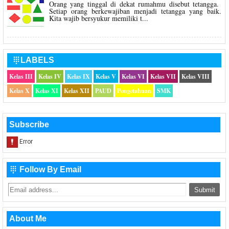
Orang yang tinggal di dekat rumahmu disebut tetangga.
Setiap orang berkewajiban menjadi tetangga yang baik.
Kita wajib bersyukur memiliki t...
LABELS

Kelas III
Kelas IV
Kelas IX
Kelas V
Kelas VI
Kelas VII
Kelas VIII
Kelas X
Kelas XI
Kelas XII
PAUD
Pengetahuan
SMK
Subscribe
Follow By Email

About Me