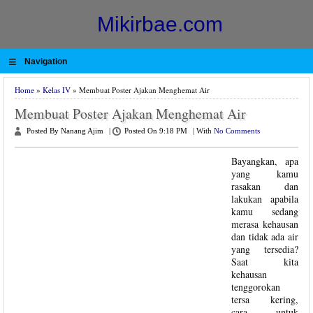
Mikirbae.com
≡
Navigation
Home
»
Kelas IV
» Membuat Poster Ajakan Menghemat Air
Membuat Poster Ajakan Menghemat Air
Posted By Nanang Ajim
|
Posted On 9:18 PM
|
With
No Comments
Bayangkan, apa
yang kamu
rasakan dan
lakukan apabila
kamu sedang
merasa kehausan
dan tidak ada air
yang tersedia?
Saat kita
kehausan
tenggorokan
tersa kering,
cara untuk