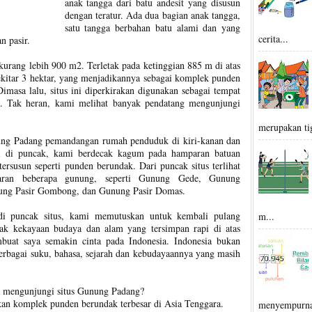
anak tangga dari batu andesit yang disusun
dengan teratur. Ada dua bagian anak tangga,
satu tangga berbahan batu alami dan yang
cerita...
n pasir.
urang lebih 900 m2. Terletak pada ketinggian 885 m di atas
sekitar 3 hektar, yang menjadikannya sebagai komplek punden
imasa lalu, situs ini diperkirakan digunakan sebagai tempat
a. Tak heran, kami melihat banyak pendatang mengunjungi
merupakan tig
ung Padang pemandangan rumah penduduk di kiri-kanan dan
i di puncak, kami berdecak kagum pada hamparan batuan
tersusun seperti punden berundak. Dari puncak situs terlihat
ran beberapa gunung, seperti Gunung Gede, Gunung
ung Pasir Gombong, dan Gunung Pasir Domas.
di puncak situs, kami memutuskan untuk kembali pulang
m...
k kekayaan budaya dan alam yang tersimpan rapi di atas
uat saya semakin cinta pada Indonesia. Indonesia bukan
berbagai suku, bahasa, sejarah dan kebudayaannya yang masih
k mengunjungi situs Gunung Padang?
n komplek punden berundak terbesar di Asia Tenggara.
menyempurna