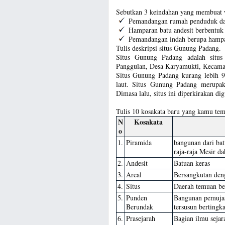
Sebutkan 3 keindahan yang membuat w
Pemandangan rumah penduduk da
Hamparan batu andesit berbentuk 
Pemandangan indah berupa hampa
Tulis deskripsi situs Gunung Padang.
Situs Gunung Padang adalah situ
Panggulan, Desa Karyamukti, Kecama
Situs Gunung Padang kurang lebih 9
laut. Situs Gunung Padang merupak
Dimasa lalu, situs ini diperkirakan d
Tulis 10 kosakata baru yang kamu tem
N
Kosakata
o
1.
Piramida
bangunan dari ba
raja-raja Mesir da
2.
Andesit
Batuan keras
3.
Areal
Bersangkutan deng
4.
Situs
Daerah temuan be
5.
Punden
Bangunan pemujaa
Berundak
tersusun bertingka
6.
Prasejarah
Bagian ilmu seja