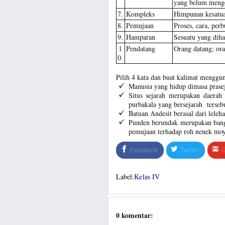
yang belum menge
7.
Kompleks
Himpunan kesatu
8.
Pemujaan
Proses, cara, pe
9.
Hamparan
Sesuatu yang diha
1
Pendatang
Orang datang; ora
0.
Pilih 4 kata dan buat kalimat menggun
Manusia yang hidup dimasa prase
Situs sejarah merupakan daera
purbakala yang bersejarah tersebu
Batuan Andesit berasal dari lele
Punden berundak merupakan bangu
pemujaan terhadap roh nenek mo
Facebook
Twitter
G
Label:
Kelas IV
0 komentar: