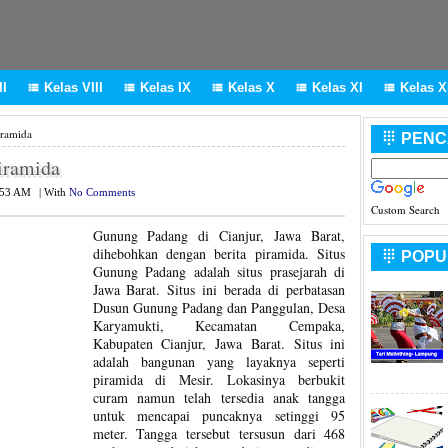
I
Kelas VIII
Kelas IX
Kelas X
Kelas XI
Kelas XI





iramida
PENC

iramida
:53 AM
|
With
No Comments
Custom Search
Gunung Padang di Cianjur, Jawa Barat,
dihebohkan dengan berita piramida. Situs
POPU

Gunung Padang adalah situs prasejarah di
Jawa Barat. Situs ini berada di perbatasan
Dusun Gunung Padang dan Panggulan, Desa
Karyamukti, Kecamatan Cempaka,
Kabupaten Cianjur, Jawa Barat. Situs ini
adalah bangunan yang layaknya seperti
piramida di Mesir. Lokasinya berbukit
curam namun telah tersedia anak tangga
untuk mencapai puncaknya setinggi 95
meter. Tangga tersebut tersusun dari 468