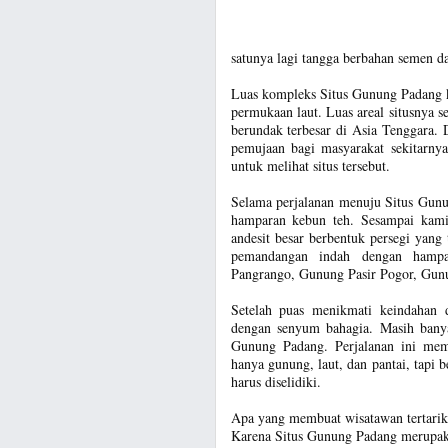
satunya lagi tangga berbahan semen da
Luas kompleks Situs Gunung Padang k
permukaan laut. Luas areal situsnya 
berundak terbesar di Asia Tenggara. D
pemujaan bagi masyarakat sekitarny
untuk melihat situs tersebut.
Selama perjalanan menuju Situs Gun
hamparan kebun teh. Sesampai kam
andesit besar berbentuk persegi yang 
pemandangan indah dengan hampa
Pangrango, Gunung Pasir Pogor, Gun
Setelah puas menikmati keindahan 
dengan senyum bahagia. Masih banya
Gunung Padang. Perjalanan ini memb
hanya gunung, laut, dan pantai, tapi 
harus diselidiki.
Apa yang membuat wisatawan tertari
Karena Situs Gunung Padang merupaka