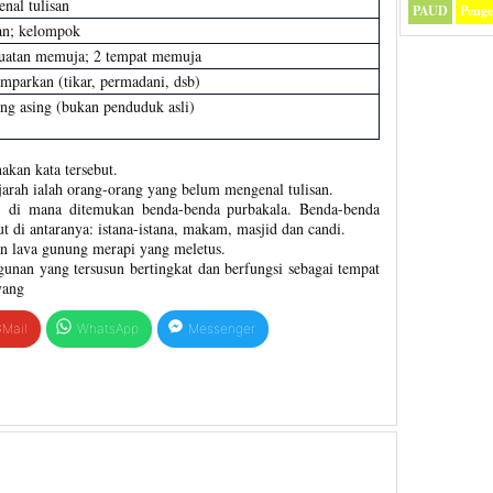
nal tulisan
PAUD
Peng
an; kelompok
rbuatan memuja; 2 tempat memuja
mparkan (tikar, permadani, dsb)
ng asing (bukan penduduk asli)
akan kata tersebut.
jarah ialah orang-orang yang belum mengenal tulisan.
h di mana ditemukan benda-benda purbakala. Benda-benda
t di antaranya: istana-istana, makam, masjid dan candi.
han lava gunung merapi yang meletus.
nan yang tersusun bertingkat dan berfungsi sebagai tempat
yang
Mail
WhatsApp
Messenger