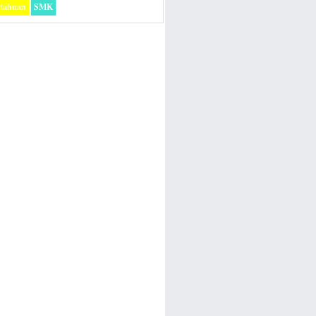
etahuan
SMK