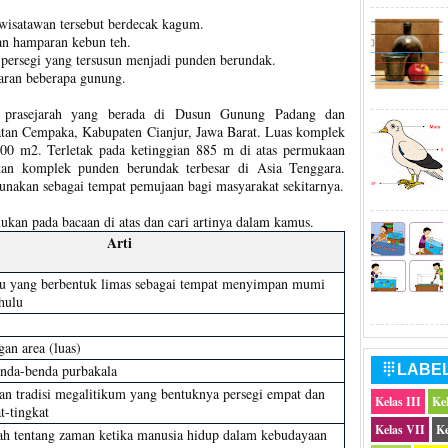
isatawan tersebut berdecak kagum.
n hamparan kebun teh.
persegi yang tersusun menjadi punden berundak.
ran beberapa gunung.
s prasejarah yang berada di Dusun Gunung Padang dan
tan Cempaka, Kabupaten Cianjur, Jawa Barat. Luas komplek
00 m2. Terletak pada ketinggian 885 m di atas permukaan
an komplek punden berundak terbesar di Asia Tenggara.
igunakan sebagai tempat pemujaan bagi masyarakat sekitarnya.
ukan pada bacaan di atas dan cari artinya dalam kamus.
Arti
tu yang berbentuk limas sebagai tempat menyimpan mumi
hulu
an area (luas)
LABE

nda-benda purbakala
n tradisi megalitikum yang bentuknya persegi empat dan
Kelas III
Ke
t-tingkat
Kelas VII
Ke
rah tentang zaman ketika manusia hidup dalam kebudayaan