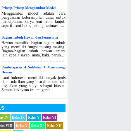
Prinsip-Prinsip Menggambar Model
Menggambar model adalah cara
penguasaan keterampilan dasar untuk
menciptakan karya seni lebih lanjut,
seperti: seni lukis, patung, animasi, ...
Bagian Tubuh Hewan dan Fungsinya
Hewan memiliki bagian-bagian tubuh
yang memiliki fungsi masing-masing.
Bagian-bagian tubuh hewan antara
lain kepala sayap, mata, kaki, paruh...
Pembelajaran 4 Subtema 4 Menyayangi
Hewan
Laut Indonesia memiliki banyak jenis
ikan. ada ikan yang bisa dimakan, ada
juga ikan yang hanya sebagai hiasan.
Semua kekayaan ini anugerah ...
LS
las IV
Kelas IX
Kelas V
Kelas VI
las VIII
Kelas X
Kelas XI
Kelas XII