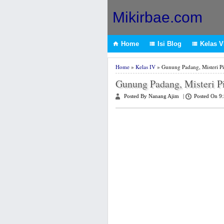
Mikirbae.com
Home
Isi Blog
Kelas VI



Home
»
Kelas IV
» Gunung Padang, Misteri P
Gunung Padang, Misteri P
Posted By Nanang Ajim
|
Posted On 9