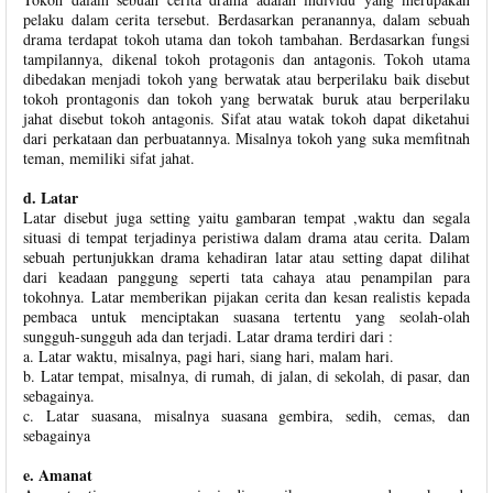
pelaku dalam cerita tersebut. Berdasarkan peranannya, dalam sebuah
drama terdapat tokoh utama dan tokoh tambahan. Berdasarkan fungsi
tampilannya, dikenal tokoh protagonis dan antagonis. Tokoh utama
dibedakan menjadi tokoh yang berwatak atau berperilaku baik disebut
tokoh prontagonis dan tokoh yang berwatak buruk atau berperilaku
jahat disebut tokoh antagonis. Sifat atau watak tokoh dapat diketahui
dari perkataan dan perbuatannya. Misalnya tokoh yang suka memfitnah
teman, memiliki sifat jahat.
d. Latar
Latar disebut juga setting yaitu gambaran tempat ,waktu dan segala
situasi di tempat terjadinya peristiwa dalam drama atau cerita. Dalam
sebuah pertunjukkan drama kehadiran latar atau setting dapat dilihat
dari keadaan panggung seperti tata cahaya atau penampilan para
tokohnya. Latar memberikan pijakan cerita dan kesan realistis kepada
pembaca untuk menciptakan suasana tertentu yang seolah-olah
sungguh-sungguh ada dan terjadi. Latar drama terdiri dari :
a. Latar waktu, misalnya, pagi hari, siang hari, malam hari.
b. Latar tempat, misalnya, di rumah, di jalan, di sekolah, di pasar, dan
sebagainya.
c. Latar suasana, misalnya suasana gembira, sedih, cemas, dan
sebagainya
e. Amanat