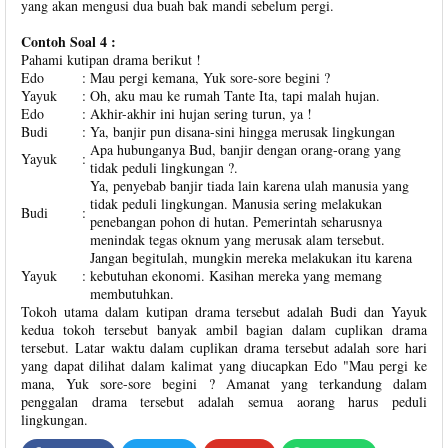
yang akan mengusi dua buah bak mandi sebelum pergi.
Contoh Soal 4 :
Pahami kutipan drama berikut !
Edo
:
Mau pergi kemana, Yuk sore-sore begini ?
Yayuk
:
Oh, aku mau ke rumah Tante Ita, tapi malah hujan.
Edo
:
Akhir-akhir ini hujan sering turun, ya !
Budi
:
Ya, banjir pun disana-sini hingga merusak lingkungan
Apa hubunganya Bud, banjir dengan orang-orang yang
Yayuk
:
tidak peduli lingkungan ?.
Ya, penyebab banjir tiada lain karena ulah manusia yang
tidak peduli lingkungan. Manusia sering melakukan
Budi
:
penebangan pohon di hutan. Pemerintah seharusnya
menindak tegas oknum yang merusak alam tersebut.
Jangan begitulah, mungkin mereka melakukan itu karena
Yayuk
:
kebutuhan ekonomi. Kasihan mereka yang memang
membutuhkan.
Tokoh utama dalam kutipan drama tersebut adalah Budi dan Yayuk
kedua tokoh tersebut banyak ambil bagian dalam cuplikan drama
tersebut. Latar waktu dalam cuplikan drama tersebut adalah sore hari
yang dapat dilihat dalam kalimat yang diucapkan Edo "Mau pergi ke
mana, Yuk sore-sore begini ? Amanat yang terkandung dalam
penggalan drama tersebut adalah semua aorang harus peduli
lingkungan.