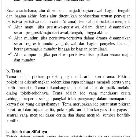
Secara sederhana, alur dibedakan menjadi bagian awal, bagian tengah,
dan bagian akhir. Jenis alur ditentukan berdasarkan urutan penyajian
peristiwa-peristiwa dalam cerita (drama). Jenis alur dibedakan menjadi:
Alur maju, jika peristiwa-peristiwa dalam drama disampaikan
secara progresif/maju dari awal, tengah, hingga akhir.
Alur mundur, jika peristiwa-peristiwa dalam drama disampaikan
secara regresif/mundur yang diawali dari bagian penyelesaian, dan
berangsurangsur mundur hingga ke bagian permulaan.
Alur campuran, jika peristiwa-peristiwa disampaikan secara maju
dan mundur.
b. Tema
Tema adalah pikiran pokok yang mendasari lakon drama. Pikiran
pokok ini dikembangkan sedemikian rupa sehingga menjadi cerita yang
lebih menarik. Tema dikembangkan melalui alur dramatik melalui
dialog tokoh-tokohnya. Tema adalah ide yang mendasari cerita
sehingga berperan sebagai pangkal tolak pengarang dalam memaparkan
karya fiksi yang diciptakannya. Tema merupakan ide pusat atau pikiran
pusat, arti dan tujuan cerita, pokok pikiran dalam karya sastra, gagasan
sentral yang menjadi dasar cerita dan dapat menjadi sumber konflik-
konflik.
c. Tokoh dan Sifatnya
Tokoh dalam sebuah cerita drama adalah individu yang merupakan