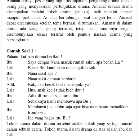
Amanat artinya pesan yang ingin disampaikan pengarang drama kepada
orang yang menyaksikan pertunjukkan drama. Amanat sebuah drama
disampaikan melalui tokoh drama (pelaku), baik melalui ucapan
maupun perbuatan. Amanat berhubungan erat dengan tema. Amanat
dapat dirumuskan setelah tema berhasil dirumuskan. Amanat di dalam
drama ada yang langsung tersurat, tetapi pada umumnya sengaja
disembunyikan secara tersirat oleh penulis naskah drama yang
bersangkutan.
Contoh Soal 1 :
Pahami kutipan drama berikut !
Ibu
:
Saya dengar Nana masuk rumah sakit, apa benar, La ?
Lala
:
Benar Bu, kami akan menengok besok.
Ibu
:
Nana sakit apa ?
Lala
:
Nana sakit demam berdarah
Adik
:
Kak, aku besok ikut menengok, ya !.
Lala
:
Hus, anak kecil tidak bleh ikut !
Ibu
:
Adik di rumah saja sama ibu.
Lala
:
Sebaiknya kami membawa apa Bu ?
Membawa jus jambu saja agar bisa membantu menaikkan
Ibu
:
trombosit.
Lala
:
Ide yang bagus itu, Bu !.
Tokoh utama dalam drama tersebut adalah tokoh yang sering muncul
dalam sebuah cerita. Tokoh utama dalam drama di atas adalah ibu dan
Lala.