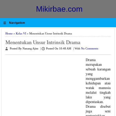
Mikirbae.com
≡
Navigation
Home
»
Kelas VI
» Menentukan Unsur Intrinsik Drama
Menentukan Unsur Intrinsik Drama
Posted By Nanang Ajim
|
Posted On 10:48 AM
|
With
No Comments
Drama
merupakan
sebuah karangan
yang
menggambarkan
kehidupan atau
watak manusia
melalui tingkah
laku yang
dipentaskan.
Drama disebut
juga seni
pertunjukkan