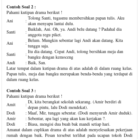
Contoh Soal 2 :
Pahami kutipan drama berikut !
Tolong Santi, tugasmu membersihkan papan tulis. Aku
Ani
:
akan menyapu lantai dulu.
Baiklah, Ani. Oh, ya. Andi belu datang ? Padahal dia
Santi
:
anggota regu piket.
Belum. Mungkin sebentar lagi Andi akan datang. Kita
Ani
:
tunggu saja.
Itu dia datang. Cepat Andi, tolong bersihkan meja dan
Santi
:
bangku dengan kemoceng
Andi
:
Baik, San.
Latar tempat dalam kutipan drama di atas adalah di dalam ruang kelas.
Papan tulis, meja dan bangku merupakan benda-benda yang terdapat di
dalam ruang kelas.
Contoh Soal 3 :
Pahami kutipan drama berikut !
Di, kita berangkat sekolah sekarang. (Amir berdiri di
Amit
:
depan pintu, lalu Dodi mendekat).
Dodi
:
Maaf, Mir, tunggu sebentar. (Dodi menyuruh Amir duduk).
Amir
:
Sebentar, apa lagi yang akan kau kerjakan ?.
Dodi
:
Biasa, mengisi dua buah bak mandi setiap hari.
Amanat dalam cuplikan drama di atas adalah menyelesaikan pekerjaan
rumah dengan baik. Pesan tersebut terlihat pada ucapan tokoh Dodi