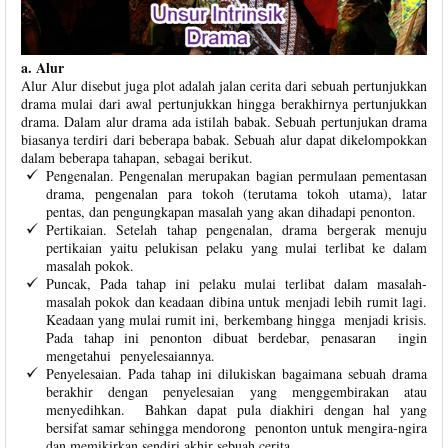
a. Alur
Alur Alur disebut juga plot adalah jalan cerita dari sebuah pertunjukkan
drama mulai dari awal pertunjukkan hingga berakhirnya pertunjukkan
drama. Dalam alur drama ada istilah babak. Sebuah pertunjukan drama
biasanya terdiri dari beberapa babak. Sebuah alur dapat dikelompokkan
dalam beberapa tahapan, sebagai berikut.
Pengenalan. Pengenalan merupakan bagian permulaan pementasan
drama, pengenalan para tokoh (terutama tokoh utama), latar
pentas, dan pengungkapan masalah yang akan dihadapi penonton.
Pertikaian. Setelah tahap pengenalan, drama bergerak menuju
pertikaian yaitu pelukisan pelaku yang mulai terlibat ke dalam
masalah pokok.
Puncak, Pada tahap ini pelaku mulai terlibat dalam masalah-
masalah pokok dan keadaan dibina untuk menjadi lebih rumit lagi.
Keadaan yang mulai rumit ini, berkembang hingga menjadi krisis.
Pada tahap ini penonton dibuat berdebar, penasaran ingin
mengetahui penyelesaiannya.
Penyelesaian. Pada tahap ini dilukiskan bagaimana sebuah drama
berakhir dengan penyelesaian yang menggembirakan atau
menyedihkan. Bahkan dapat pula diakhiri dengan hal yang
bersifat samar sehingga mendorong penonton untuk mengira-ngira
dan memikirkan sendiri akhir sebuah cerita.