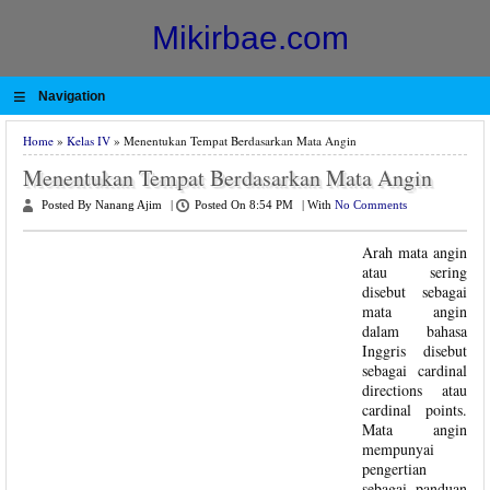
Mikirbae.com
≡
Navigation
Home
»
Kelas IV
» Menentukan Tempat Berdasarkan Mata Angin
Menentukan Tempat Berdasarkan Mata Angin
Posted By Nanang Ajim
|
Posted On 8:54 PM
|
With
No Comments
Arah mata angin
atau sering
disebut sebagai
mata angin
dalam bahasa
Inggris disebut
sebagai cardinal
directions atau
cardinal points.
Mata angin
mempunyai
pengertian
sebagai panduan