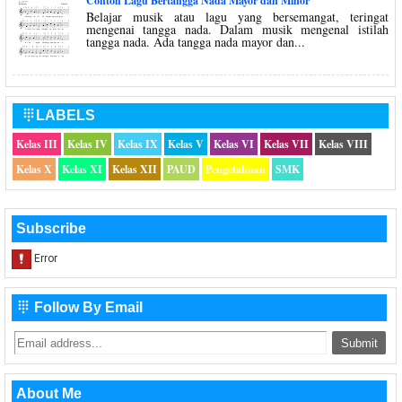
Contoh Lagu Bertangga Nada Mayor dan Minor
Belajar musik atau lagu yang bersemangat, teringat
mengenai tangga nada. Dalam musik mengenal istilah
tangga nada. Ada tangga nada mayor dan...
LABELS

Kelas III
Kelas IV
Kelas IX
Kelas V
Kelas VI
Kelas VII
Kelas VIII
Kelas X
Kelas XI
Kelas XII
PAUD
Pengetahuan
SMK
Subscribe
Follow By Email

About Me