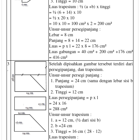
Tinggi = 10 cm
Luas trapesium : ½ (a +b) x tinggi
= ½ (6 + 14) x 10
= ½ x 20 x 10
= 10 x 10 = 100 cm² x 2 = 200 cm²
Unsur-unsur persegipanjang :
Lebar = 8 cm
Panjang = 8 + 14 = 22 cm
Luas = p x l = 22 x 8 = 176 cm²
Luas gabungan = 40 cm² + 200 cm² +176 cm²
= 416 cm²
3
Setelah dipisahkan gambar tersebut terdiri dari
.
persegipanjang, dan trapesium.
Unsur-unsur persegi panjang :
Panjang = 24 cm (sama dengan lebar sisi b
trapesium)
Tinggi = 12 cm
Luas persegipanjang = p x l
= 24 x 16
= 288 cm²
Unsur-unsur trapesium :
a = 12 cm, (½ dari sisi b)
b =24 cm
Tinggi = 16 cm ( 28 - 12)
Luas trapesium :