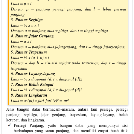
Luas = p x l
Dengan p = panjang persegi panjang, dan l = lebar persegi
panjang
3. Rumus Segitiga
Luas = ½ x a x t
Dengan a = panjang alas segitiga, dan t = tinggi segitiga
4. Rumus Jajar Genjang
Luas = a x t
Dengan a = panjang alas jajargenjang, dan t = tinggi jajargenjang
5. Rumus Trapesium
Luas = ½ x (a + b) x t
Dengan a dan b = sisi-sisi sejajar pada trapesium, dan t = tinggi
trapesium
6. Rumus Layang-layang
Luas = ½ x diagonal (d)1 x diagonal (d)2
7. Rumus Belah Ketupat
Luas = ½ x diagonal (d)1 x diagonal (d)2
8. Rumus Lingkaran
Luas = π (pi) x jari-jari (r)² = πr²
Jenis bangun datar bermacam-macam, antara lain persegi, persegi
panjang, segitiga, jajar genjang, trapesium, layang-layang, belah
ketupat, dan lingkaran.
Persegi Panjang, yaitu bangun datar yang mempunyai sisi
berhadapan yang sama panjang, dan memiliki empat buah titik