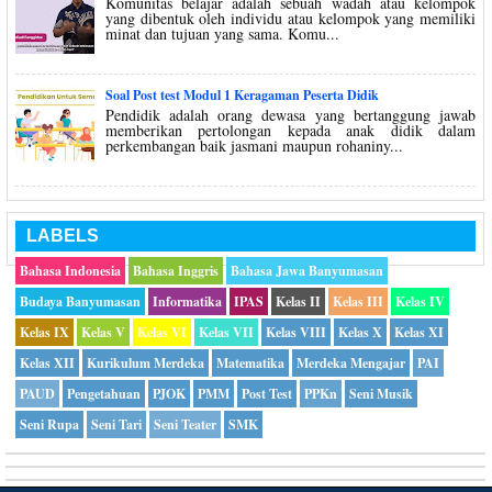
Komunitas belajar adalah sebuah wadah atau kelompok
yang dibentuk oleh individu atau kelompok yang memiliki
minat dan tujuan yang sama. Komu...
Soal Post test Modul 1 Keragaman Peserta Didik
Pendidik adalah orang dewasa yang bertanggung jawab
memberikan pertolongan kepada anak didik dalam
perkembangan baik jasmani maupun rohaniny...
LABELS
Bahasa Indonesia
Bahasa Inggris
Bahasa Jawa Banyumasan
Budaya Banyumasan
Informatika
IPAS
Kelas II
Kelas III
Kelas IV
Kelas IX
Kelas V
Kelas VI
Kelas VII
Kelas VIII
Kelas X
Kelas XI
Kelas XII
Kurikulum Merdeka
Matematika
Merdeka Mengajar
PAI
PAUD
Pengetahuan
PJOK
PMM
Post Test
PPKn
Seni Musik
Seni Rupa
Seni Tari
Seni Teater
SMK