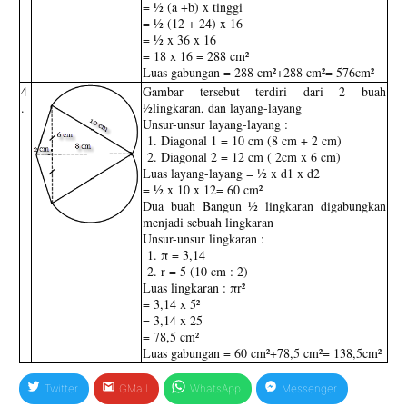
= ½ (a +b) x tinggi
= ½ (12 + 24) x 16
= ½ x 36 x 16
= 18 x 16 = 288 cm²
Luas gabungan = 288 cm²+288 cm²= 576cm²
4
Gambar tersebut terdiri dari 2 buah
.
½lingkaran, dan layang-layang
Unsur-unsur layang-layang :
Diagonal 1 = 10 cm (8 cm + 2 cm)
Diagonal 2 = 12 cm ( 2cm x 6 cm)
Luas layang-layang = ½ x d1 x d2
= ½ x 10 x 12= 60 cm²
Dua buah Bangun ½ lingkaran digabungkan
menjadi sebuah lingkaran
Unsur-unsur lingkaran :
π = 3,14
r = 5 (10 cm : 2)
Luas lingkaran : πr²
= 3,14 x 5²
= 3,14 x 25
= 78,5 cm²
Luas gabungan = 60 cm²+78,5 cm²= 138,5cm²
Twitter
GMail
WhatsApp
Messenger