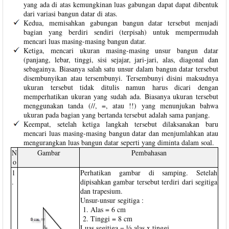
yang ada di atas kemungkinan luas gabungan dapat dapat dibentuk
dari variasi bangun datar di atas.
Kedua, memisahkan gabungan bangun datar tersebut menjadi
bagian yang berdiri sendiri (terpisah) untuk mempermudah
mencari luas masing-masing bangun datar.
Ketiga, mencari ukuran masing-masing unsur bangun datar
(panjang, lebar, tinggi, sisi sejajar, jari-jari, alas, diagonal dan
sebagainya. Biasanya salah satu unsur dalam bangun datar tersebut
disembunyikan atau tersembunyi. Tersembunyi disini maksudnya
ukuran tersebut tidak ditulis namun harus dicari dengan
memperhatikan ukuran yang sudah ada. Biasanya ukuran tersebut
menggunakan tanda (//, =, atau !!) yang menunjukan bahwa
ukuran pada bagian yang bertanda tersebut adalah sama panjang.
Keempat, setelah ketiga langkah tersebut dilaksanakan baru
mencari luas masing-masing bangun datar dan menjumlahkan atau
mengurangkan luas bangun datar seperti yang diminta dalam soal.
N
Gambar
Pembahasan
o
1
Perhatikan gambar di samping. Setelah
.
dipisahkan gambar tersebut terdiri dari segitiga
dan trapesium.
Unsur-unsur segitiga :
Alas = 6 cm
Tinggi = 8 cm
Luas segitiga = ½ alas x tinggi