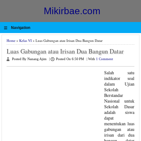
Mikirbae.com
≡
Navigation
Home
»
Kelas VI
» Luas Gabungan atau Irisan Dua Bangun Datar
Luas Gabungan atau Irisan Dua Bangun Datar
Posted By Nanang Ajim
|
Posted On 6:50 PM
|
With
1 Comment
Salah satu
indikator soal
dalam Ujian
Sekolah
Berstandar
Nasional untuk
Sekolah Dasar
adalah siswa
dapat
menentukan luas
gabungan atau
irisan dari dua
bangun datar