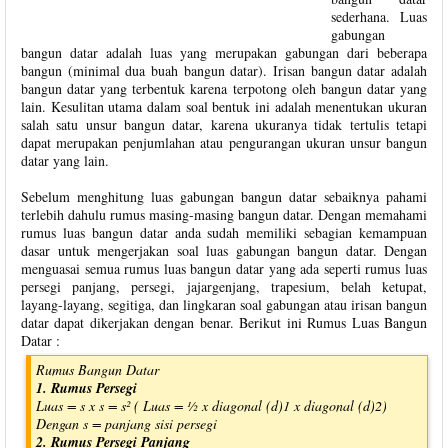
sederhana. Luas
gabungan
bangun datar adalah luas yang merupakan gabungan dari beberapa
bangun (minimal dua buah bangun datar). Irisan bangun datar adalah
bangun datar yang terbentuk karena terpotong oleh bangun datar yang
lain. Kesulitan utama dalam soal bentuk ini adalah menentukan ukuran
salah satu unsur bangun datar, karena ukuranya tidak tertulis tetapi
dapat merupakan penjumlahan atau pengurangan ukuran unsur bangun
datar yang lain.
Sebelum menghitung luas gabungan bangun datar sebaiknya pahami
terlebih dahulu rumus masing-masing bangun datar. Dengan memahami
rumus luas bangun datar anda sudah memiliki sebagian kemampuan
dasar untuk mengerjakan soal luas gabungan bangun datar. Dengan
menguasai semua rumus luas bangun datar yang ada seperti rumus luas
persegi panjang, persegi, jajargenjang, trapesium, belah ketupat,
layang-layang, segitiga, dan lingkaran soal gabungan atau irisan bangun
datar dapat dikerjakan dengan benar. Berikut ini Rumus Luas Bangun
Datar :
Rumus Bangun Datar
1. Rumus Persegi
Luas = s x s = s² ( Luas = ½ x diagonal (d)1 x diagonal (d)2)
Dengan s = panjang sisi persegi
2. Rumus Persegi Panjang