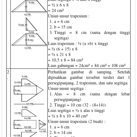
= ½ x 6 x 8
= 24 cm²
Unsur-unsur trapesium :
a = 6 cm
b = 15 cm
Tinggi = 8 cm (sama dengan tinggi
segitiga)
Luas trapesium : ½ (a +b) x tinggi
= ½ (6 + 15) x 8
= ½ x 21 x 8
= 10,5 x 8 = 84 cm²
Luas gabungan = 24cm² + 84 cm² = 108 cm²
2
Perhatikan gambar di samping. Setelah
.
dipisahkan gambar tersebut terdiri dari 1
persegipanjang, 2 trapesium, dan satu segitiga.
Unsur-unsur segitiga :
Alas = 8 cm (sama dengan lebar
persegipanjang)
Tinggi = 10 cm (32 - (8+14))
Luas segitiga = ½ x alas x tinggi
= ½ x 8 x 10 = 40 cm²
Unsur-unsur trapesium (2 buah) :
a = 6 cm
b = 14 cm