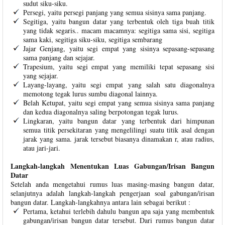
sudut siku-siku.
Persegi, yaitu persegi panjang yang semua sisinya sama panjang.
Segitiga, yaitu bangun datar yang terbentuk oleh tiga buah titik
yang tidak segaris.. macam macamnya: segitiga sama sisi, segitiga
sama kaki, segitiga siku-siku, segitiga sembarang
Jajar Genjang, yaitu segi empat yang sisinya sepasang-sepasang
sama panjang dan sejajar.
Trapesium, yaitu segi empat yang memiliki tepat sepasang sisi
yang sejajar.
Layang-layang, yaitu segi empat yang salah satu diagonalnya
memotong tegak lurus sumbu diagonal lainnya.
Belah Ketupat, yaitu segi empat yang semua sisinya sama panjang
dan kedua diagonalnya saling berpotongan tegak lurus.
Lingkaran, yaitu bangun datar yang terbentuk dari himpunan
semua titik persekitaran yang mengelilingi suatu titik asal dengan
jarak yang sama. jarak tersebut biasanya dinamakan r, atau radius,
atau jari-jari.
Langkah-langkah Menentukan Luas Gabungan/Irisan Bangun
Datar
Setelah anda mengetahui rumus luas masing-masing bangun datar,
selanjutnya adalah langkah-langkah pengerjaan soal gabungan/irisan
bangun datar. Langkah-langkahnya antara lain sebagai berikut :
Pertama, ketahui terlebih dahulu bangun apa saja yang membentuk
gabungan/irisan bangun datar tersebut. Dari rumus bangun datar