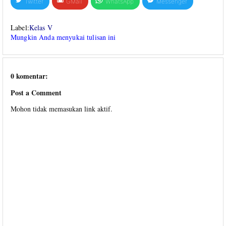
Twitter
GMail
WhatsApp
Messenger
Label:
Kelas V
Mungkin Anda menyukai tulisan ini
0 komentar:
Post a Comment
Mohon tidak memasukan link aktif.