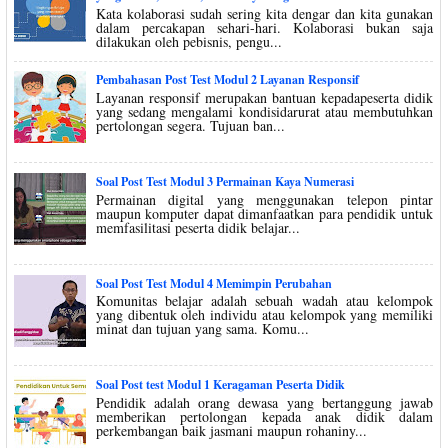
Kata kolaborasi sudah sering kita dengar dan kita gunakan
dalam percakapan sehari-hari. Kolaborasi bukan saja
dilakukan oleh pebisnis, pengu...
Pembahasan Post Test Modul 2 Layanan Responsif
Layanan responsif merupakan bantuan kepadapeserta didik
yang sedang mengalami kondisidarurat atau membutuhkan
pertolongan segera. Tujuan ban...
Soal Post Test Modul 3 Permainan Kaya Numerasi
Permainan digital yang menggunakan telepon pintar
maupun komputer dapat dimanfaatkan para pendidik untuk
memfasilitasi peserta didik belajar...
Soal Post Test Modul 4 Memimpin Perubahan
Komunitas belajar adalah sebuah wadah atau kelompok
yang dibentuk oleh individu atau kelompok yang memiliki
minat dan tujuan yang sama. Komu...
Soal Post test Modul 1 Keragaman Peserta Didik
Pendidik adalah orang dewasa yang bertanggung jawab
memberikan pertolongan kepada anak didik dalam
perkembangan baik jasmani maupun rohaniny...