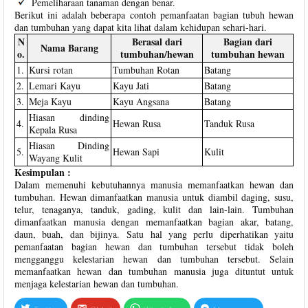
Pemeliharaan tanaman dengan benar.
Berikut ini adalah beberapa contoh pemanfaatan bagian tubuh hewan
dan tumbuhan yang dapat kita lihat dalam kehidupan sehari-hari.
N
Berasal dari
Bagian dari
Nama Barang
o.
tumbuhan/hewan
tumbuhan hewan
1.
Kursi rotan
Tumbuhan Rotan
Batang
2.
Lemari Kayu
Kayu Jati
Batang
3.
Meja Kayu
Kayu Angsana
Batang
Hiasan dinding
4.
Hewan Rusa
Tanduk Rusa
Kepala Rusa
Hiasan Dinding
5.
Hewan Sapi
Kulit
Wayang Kulit
Kesimpulan :
Dalam memenuhi kebutuhannya manusia memanfaatkan hewan dan
tumbuhan. Hewan dimanfaatkan manusia untuk diambil daging, susu,
telur, tenaganya, tanduk, gading, kulit dan lain-lain. Tumbuhan
dimanfaatkan manusia dengan memanfaatkan bagian akar, batang,
daun, buah, dan bijinya. Satu hal yang perlu diperhatikan yaitu
pemanfaatan bagian hewan dan tumbuhan tersebut tidak boleh
mengganggu kelestarian hewan dan tumbuhan tersebut. Selain
memanfaatkan hewan dan tumbuhan manusia juga dituntut untuk
menjaga kelestarian hewan dan tumbuhan.