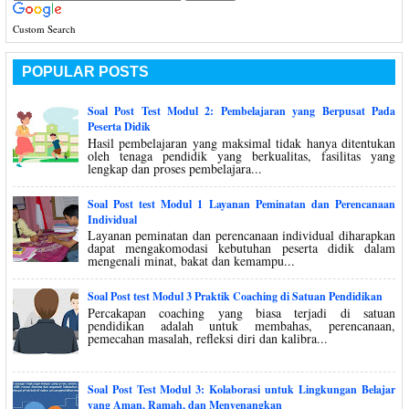
Custom Search
POPULAR POSTS
Soal Post Test Modul 2: Pembelajaran yang Berpusat Pada
Peserta Didik
Hasil pembelajaran yang maksimal tidak hanya ditentukan
oleh tenaga pendidik yang berkualitas, fasilitas yang
lengkap dan proses pembelajara...
Soal Post test Modul 1 Layanan Peminatan dan Perencanaan
Individual
Layanan peminatan dan perencanaan individual diharapkan
dapat mengakomodasi kebutuhan peserta didik dalam
mengenali minat, bakat dan kemampu...
Soal Post test Modul 3 Praktik Coaching di Satuan Pendidikan
Percakapan coaching yang biasa terjadi di satuan
pendidikan adalah untuk membahas, perencanaan,
pemecahan masalah, refleksi diri dan kalibra...
Soal Post Test Modul 3: Kolaborasi untuk Lingkungan Belajar
yang Aman, Ramah, dan Menyenangkan