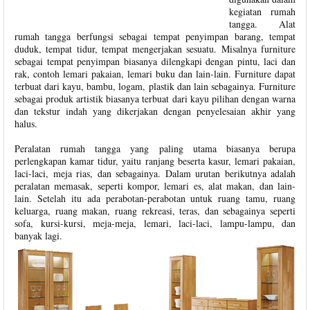
kegiatan rumah
tangga. Alat
rumah tangga berfungsi sebagai tempat penyimpan barang, tempat
duduk, tempat tidur, tempat mengerjakan sesuatu. Misalnya furniture
sebagai tempat penyimpan biasanya dilengkapi dengan pintu, laci dan
rak, contoh lemari pakaian, lemari buku dan lain-lain. Furniture dapat
terbuat dari kayu, bambu, logam, plastik dan lain sebagainya. Furniture
sebagai produk artistik biasanya terbuat dari kayu pilihan dengan warna
dan tekstur indah yang dikerjakan dengan penyelesaian akhir yang
halus.
Peralatan rumah tangga yang paling utama biasanya berupa
perlengkapan kamar tidur, yaitu ranjang beserta kasur, lemari pakaian,
laci-laci, meja rias, dan sebagainya. Dalam urutan berikutnya adalah
peralatan memasak, seperti kompor, lemari es, alat makan, dan lain-
lain. Setelah itu ada perabotan-perabotan untuk ruang tamu, ruang
keluarga, ruang makan, ruang rekreasi, teras, dan sebagainya seperti
sofa, kursi-kursi, meja-meja, lemari, laci-laci, lampu-lampu, dan
banyak lagi.