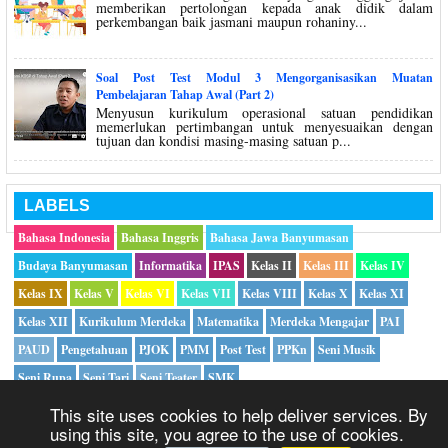
memberikan pertolongan kepada anak didik dalam
perkembangan baik jasmani maupun rohaniny...
Soal Post Test Modul 3 Mengorganisasikan Muatan
Pembelajaran Tahap Awal (Part 2)
Menyusun kurikulum operasional satuan pendidikan
memerlukan pertimbangan untuk menyesuaikan dengan
tujuan dan kondisi masing-masing satuan p...
LABELS
Bahasa Indonesia
Bahasa Inggris
Bahasa Jawa Banyumasan
Budaya Banyumasan
Informatika
IPAS
Kelas II
Kelas III
Kelas IV
Kelas IX
Kelas V
Kelas VI
Kelas VII
Kelas VIII
Kelas X
Kelas XI
Kelas XII
Kurikulum Merdeka
Matematika
Merdeka Mengajar
PAI
PAUD
Pengetahuan
PJOK
PMM
Post Test
PPKn
Seni Musik
Seni Rupa
Seni Tari
Seni Teater
SMK
This site uses cookies to help deliver services. By
using this site, you agree to the use of cookies.
Copyright ©
2026|
Mikirbae.com
- All Rights Reserved |
Privacy Policy
|
Hubungi Kami
|